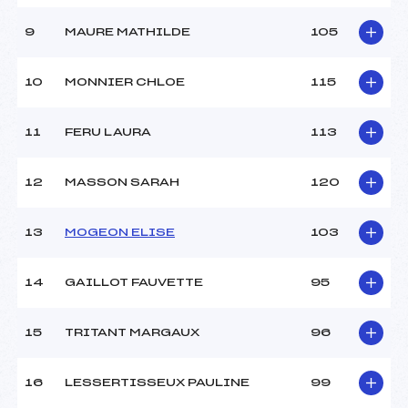
9
MAURE MATHILDE
105
10
MONNIER CHLOE
115
11
FERU LAURA
113
12
MASSON SARAH
120
13
MOGEON ELISE
103
14
GAILLOT FAUVETTE
95
15
TRITANT MARGAUX
96
16
LESSERTISSEUX PAULINE
99