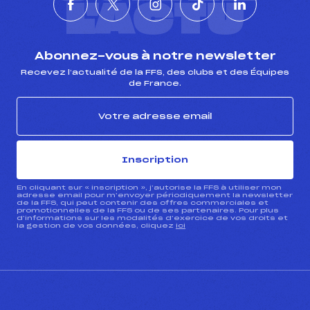
L'ACTU
Abonnez-vous à notre newsletter
Recevez l’actualité de la FFS, des clubs et des Équipes
de France.
Inscription
En cliquant sur « inscription », j’autorise la FFS à utiliser mon
adresse email pour m’envoyer périodiquement la newsletter
de la FFS, qui peut contenir des offres commerciales et
promotionnelles de la FFS ou de ses partenaires. Pour plus
d’informations sur les modalités d’exercice de vos droits et
la gestion de vos données, cliquez
ici