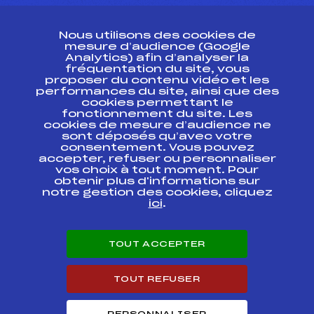
CONTACT
Nous utilisons des cookies de
ESPACE PRESSE
mesure d’audience (Google
Analytics) afin d’analyser la
fréquentation du site, vous
Ressources
proposer du contenu vidéo et les
performances du site, ainsi que des
Pass’Neige
cookies permettant le
Projet sportif fédéral
fonctionnement du site. Les
cookies de mesure d’audience ne
Projet de performance fédéral
sont déposés qu’avec votre
Antidopage
consentement. Vous pouvez
Pôle Développement, Formation, Suivi
accepter, refuser ou personnaliser
Scientifique
vos choix à tout moment. Pour
Listes ministérielles
obtenir plus d'informations sur
notre gestion des cookies, cliquez
Pôle vie de l’athlète
ici
.
Enseignement professionnel
Informatique et chronométrage
Circuits
TOUT ACCEPTER
Carrières
Développement des habiletés mentales
TOUT REFUSER