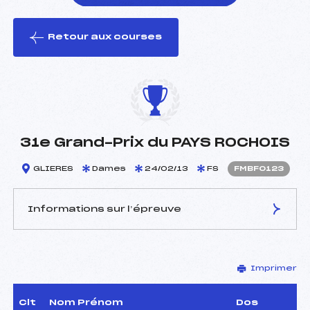
Retour aux courses
foi(s) le ski
31e Grand-Prix du PAYS ROCHOIS
GLIERES
Dames
24/02/13
FS
FMBF0123
Informations sur l’épreuve
JURY DE COMPÉTITION
Imprimer
Délégué Technique :
DOMENGE ALEXANDRE
(MB)
D.T Adjoint :
–
Clt
Nom Prénom
Dos