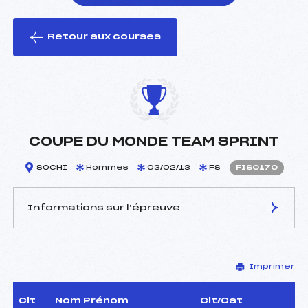
Retour aux courses
foi(s) le ski
COUPE DU MONDE TEAM SPRINT
SOCHI
Hommes
03/02/13
FS
FIS0170
Informations sur l’épreuve
JURY DE COMPÉTITION
Imprimer
Délégué Technique :
–
D.T Adjoint :
–
Dir. Epreuve :
–
Clt
Nom Prénom
Clt/Cat