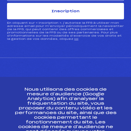
Inscription
En cliquant sur « inscription », j’autorise la FFS à utiliser mon
adresse email pour m’envoyer périodiquement la newsletter
de la FFS, qui peut contenir des offres commerciales et
promotionnelles de la FFS ou de ses partenaires. Pour plus
d’informations sur les modalités d’exercice de vos droits et
la gestion de vos données, cliquez
ici
CONTACT
Nous utilisons des cookies de
ESPACE PRESSE
mesure d’audience (Google
Analytics) afin d’analyser la
fréquentation du site, vous
Ressources
proposer du contenu vidéo et les
performances du site, ainsi que des
Pass’Neige
cookies permettant le
Projet sportif fédéral
fonctionnement du site. Les
cookies de mesure d’audience ne
Projet de performance fédéral