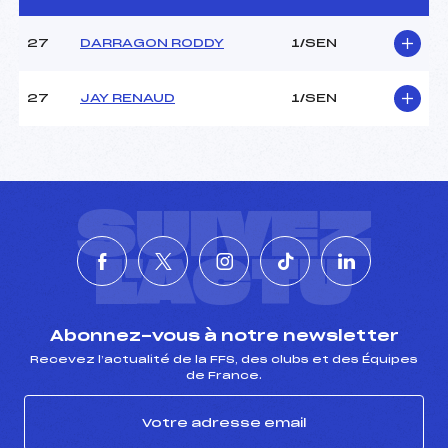
27
DARRAGON RODDY
1/SEN
CARACTÉRISTIQUES DE LA PISTE
Piste :
Site de Replis
27
JAY RENAUD
1/SEN
Distance :
6X1.8 km
Point Haut :
–
Point Bas :
–
Montée Tot. :
–
Montée Max. :
–
SUIVEZ
Homologation :
-1
L'ACTU
Pénalité appliquée :
–
Coefficient :
–
Catégorie :
SEN
Abonnez-vous à notre newsletter
Style :
C
Recevez l’actualité de la FFS, des clubs et des Équipes
de France.