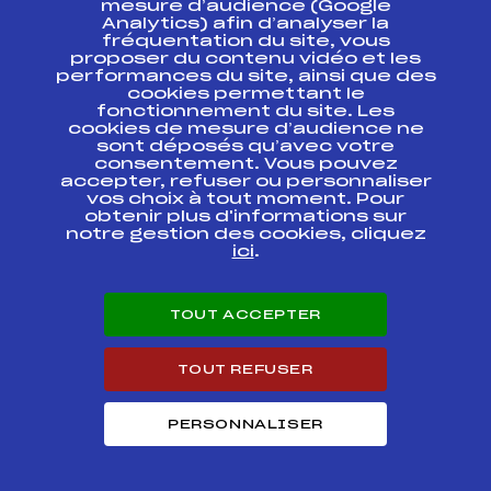
mesure d’audience (Google
Analytics) afin d’analyser la
fréquentation du site, vous
Ressources
proposer du contenu vidéo et les
performances du site, ainsi que des
Pass’Neige
cookies permettant le
Projet sportif fédéral
fonctionnement du site. Les
cookies de mesure d’audience ne
Projet de performance fédéral
sont déposés qu’avec votre
Antidopage
consentement. Vous pouvez
Pôle Développement, Formation, Suivi
accepter, refuser ou personnaliser
Scientifique
vos choix à tout moment. Pour
Listes ministérielles
obtenir plus d'informations sur
notre gestion des cookies, cliquez
Pôle vie de l’athlète
ici
.
Enseignement professionnel
Informatique et chronométrage
Circuits
TOUT ACCEPTER
Carrières
Développement des habiletés mentales
TOUT REFUSER
PERSONNALISER
© 2026 Fédération Française de Ski
Mentions légales
Politique de
confidentialité
Cookies