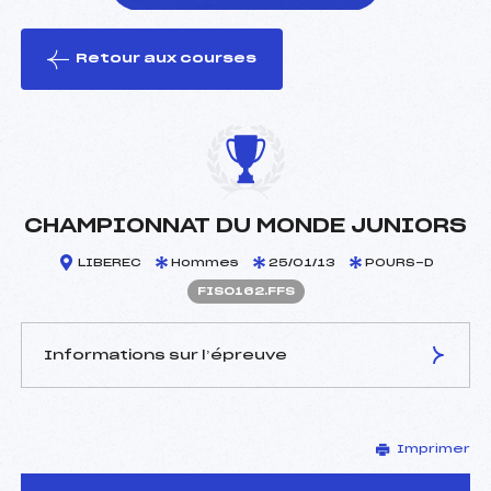
Retour aux courses
foi(s) le ski
CHAMPIONNAT DU MONDE JUNIORS
LIBEREC
Hommes
25/01/13
POURS-D
FIS0162.FFS
Informations sur l’épreuve
JURY DE COMPÉTITION
Imprimer
Délégué Technique :
–
D.T Adjoint :
–