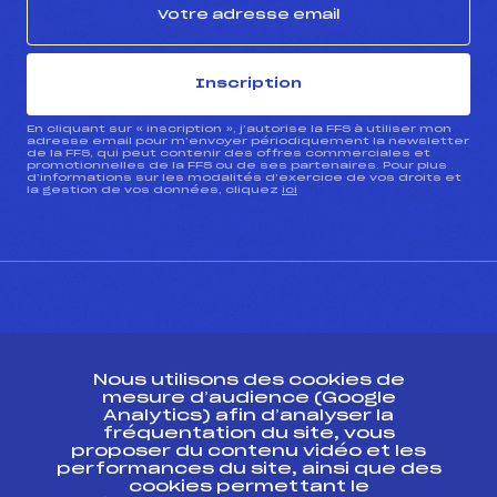
Inscription
En cliquant sur « inscription », j’autorise la FFS à utiliser mon
adresse email pour m’envoyer périodiquement la newsletter
de la FFS, qui peut contenir des offres commerciales et
promotionnelles de la FFS ou de ses partenaires. Pour plus
d’informations sur les modalités d’exercice de vos droits et
la gestion de vos données, cliquez
ici
CONTACT
Nous utilisons des cookies de
ESPACE PRESSE
mesure d’audience (Google
Analytics) afin d’analyser la
fréquentation du site, vous
Ressources
proposer du contenu vidéo et les
performances du site, ainsi que des
Pass’Neige
cookies permettant le