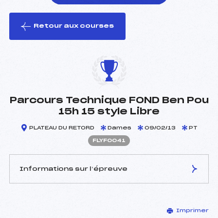
Retour aux courses
foi(s) le ski
Parcours Technique FOND Ben Pou
15h 15 style Libre
PLATEAU DU RETORD
Dames
09/02/13
PT
FLYF0041
Informations sur l’épreuve
JURY DE COMPÉTITION
Imprimer
Délégué Technique :
PICHON JEAN ()