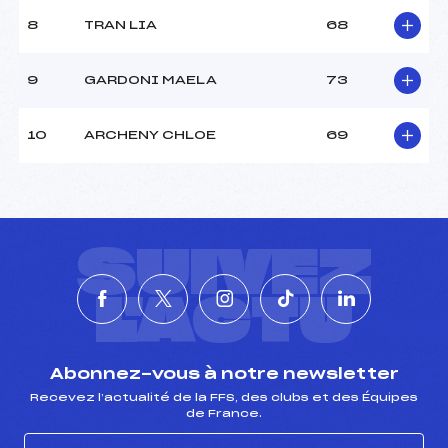
8
TRAN LIA
68
9
GARDONI MAELA
73
10
ARCHENY CHLOE
69
SUIVEZ
L'ACTU
Abonnez-vous à notre newsletter
Recevez l’actualité de la FFS, des clubs et des Équipes
de France.