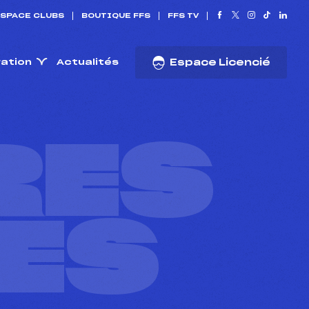
SPACE CLUBS
BOUTIQUE FFS
FFS TV
ration
Actualités
Espace Licencié
RES
ES