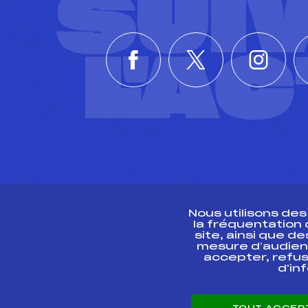
SUI
L'A
Nous utilisons de
la fréquentation
site, ainsi que 
R
mesure d’audien
accepter, refus
d'in
CONTACT