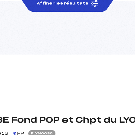
Affiner les résultats
E Fond POP et Chpt du LY
/13
FP
FLYM0036