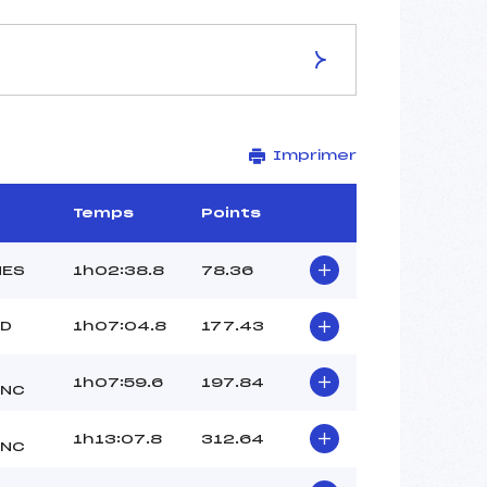
ES DE LA PISTE
Imprimer
LA PRAILLE
21 km
–
Temps
Points
–
–
NES
1h02:38.8
78.36
–
12
OD
1h07:04.8
177.43
1h07:59.6
197.84
ANC
1h13:07.8
312.64
ANC