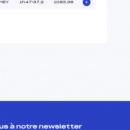
OMEY
1h47:37.2
1083.36
s à notre newsletter