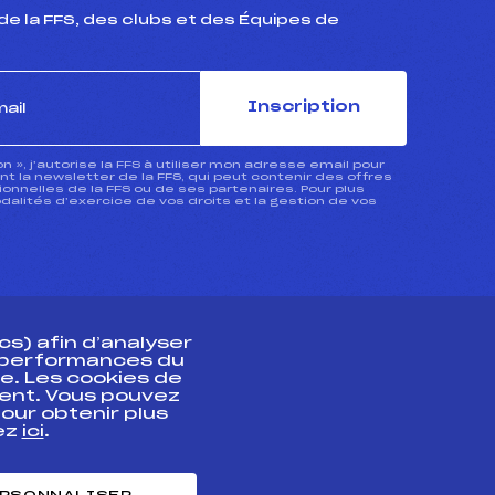
de la FFS, des clubs et des Équipes de
Inscription
ion », j’autorise la FFS à utiliser mon adresse email pour
 la newsletter de la FFS, qui peut contenir des offres
nnelles de la FFS ou de ses partenaires. Pour plus
dalités d’exercice de vos droits et la gestion de vos
s) afin d’analyser
s performances du
e. Les cookies de
ent. Vous pouvez
athlète
our obtenir plus
uez
ici
.
t professionnel
e et chronométrage