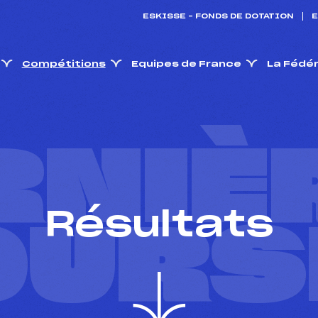
ESKISSE – FONDS DE DOTATION
E
Compétitions
Equipes de France
La Fédé
RNIÈ
Résultats
OURS