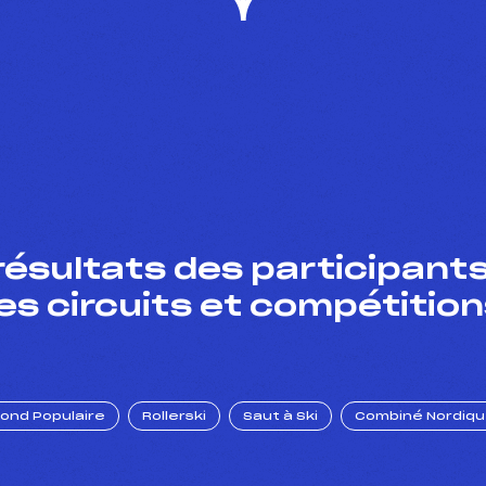
résultats des participants
es circuits et compétition
Fond Populaire
Rollerski
Saut à Ski
Combiné Nordiq