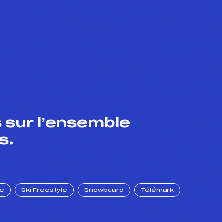
 sur l’ensemble
s.
ue
Ski Freestyle
Snowboard
Télémark