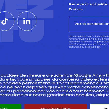
VEZ
Recevez l’actualité 
France.
CTU
En cliquant sur « inscript
m’envoyer périodiquement
commerciales et promotio
d’informations sur les mo
données, cliquez
ici
s cookies de mesure d’audience (Google Analytic
 du site, vous proposer du contenu vidéo et le
des cookies permettant le fonctionnement du sit
essources
ce ne sont déposés qu’avec votre consentem
Pass’Neige
Pôle vie de l’
er ou personnaliser vos choix à tout moment. P
formations sur notre gestion des cookies, cliq
Projet sportif fédéral
Enseignemen
Projet de performance fédéral
Informatiqu
Antidopage
Circuits