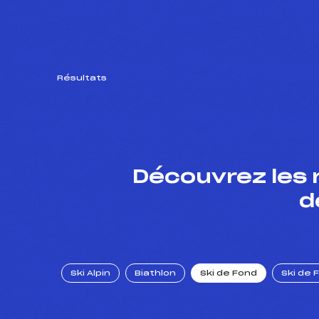
Résultats
Découvrez les 
d
Ski Alpin
Biathlon
Ski de Fond
Ski de 