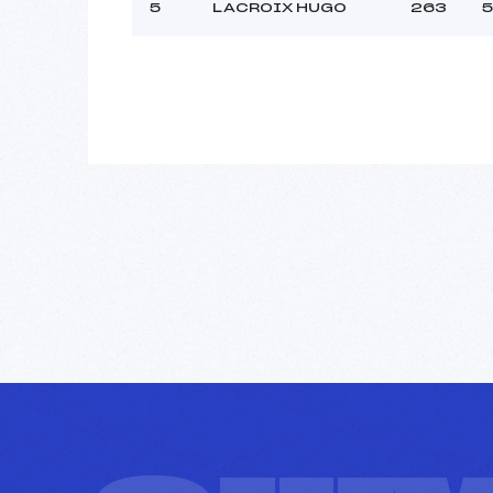
5
LACROIX HUGO
263
5