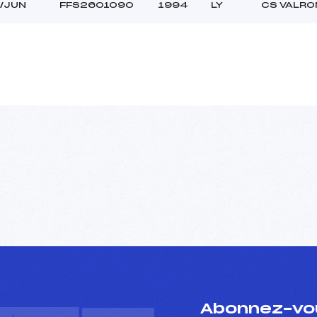
/JUN
FFS2601090
1994
LY
CS VALR
Abonnez-vou