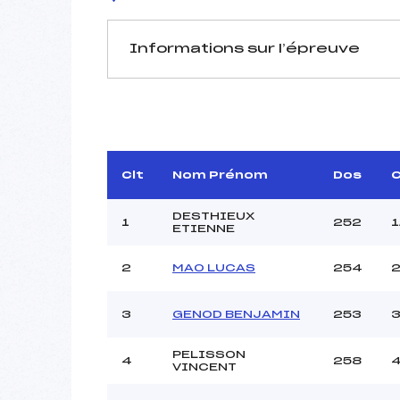
Informations sur l’épreuve
JURY DE COMPÉTITION
Délégué Technique :
D.T Adjoint :
Dir. Epreuve :
Clt
Nom Prénom
Dos
C
DESTHIEUX
1
252
1
ETIENNE
2
MAO LUCAS
254
2
Pénalité appliquée :
3
GENOD BENJAMIN
253
3
Coefficient :
Catégorie :
PELISSON
4
258
4
VINCENT
Style :