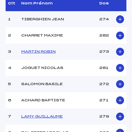
Dir. Epreuve :
CARROZ THIERRY (SA)
Clt
Nom Prénom
Dos
1
TIBERGHIEN JEAN
274
CARACTÉRISTIQUES DE LA PISTE
Piste :
Site de Replis
2
CHARRET MAXIME
282
Distance :
10,0 km
Point Haut :
–
3
MARTIN ROBIN
273
Point Bas :
–
Montée Tot. :
–
Montée Max. :
–
4
JOGUET NICOLAS
281
Homologation :
-1
5
SALOMON BASILE
272
Pénalité appliquée :
69.0900
Coefficient :
800
6
ACHARD BAPTISTE
271
Catégorie :
JE/JU
Style :
C
7
LAMY GUILLAUME
279