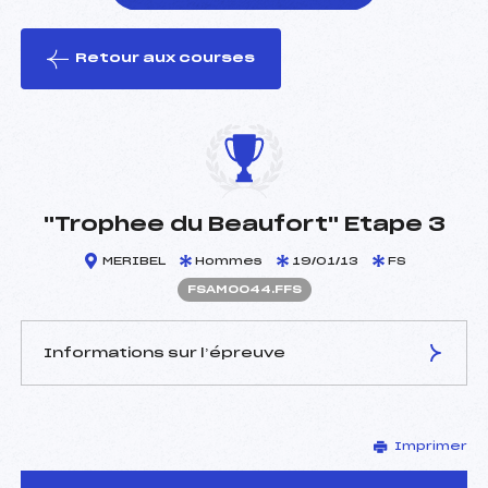
Retour aux courses
foi(s) le ski
"Trophee du Beaufort" Etape 3
MERIBEL
Hommes
19/01/13
FS
FSAM0044.FFS
Informations sur l’épreuve
JURY DE COMPÉTITION
Imprimer
Délégué Technique :
DHEYRIAT FABIENNE (SA)
D.T Adjoint :
–