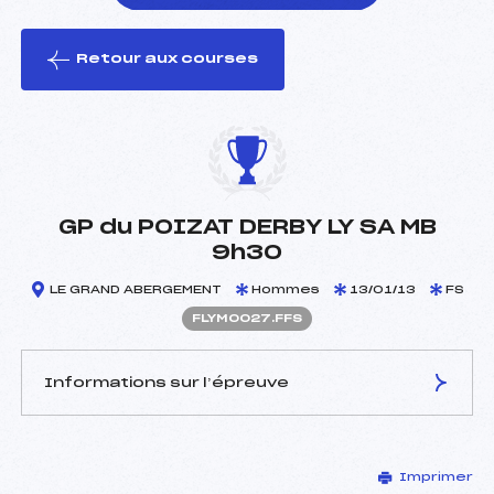
Retour aux courses
foi(s) le ski
GP du POIZAT DERBY LY SA MB
9h30
LE GRAND ABERGEMENT
Hommes
13/01/13
FS
FLYM0027.FFS
Informations sur l’épreuve
JURY DE COMPÉTITION
Imprimer
Délégué Technique :
BRUN DENIS (LY)