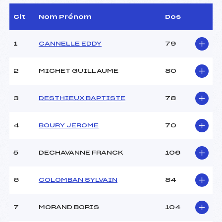
D.T Adjoint :
–
Dir. Epreuve :
PICHON JEAN (LY)
Clt
Nom Prénom
Dos
1
CANNELLE EDDY
79
CARACTÉRISTIQUES DE LA PISTE
Piste :
LA MANCHE – FERME
2
MICHET GUILLAUME
80
BERTRAND
Distance :
12 km
Point Haut :
–
3
DESTHIEUX BAPTISTE
78
Point Bas :
–
Montée Tot. :
–
4
BOURY JEROME
70
Montée Max. :
–
Homologation :
28
5
DECHAVANNE FRANCK
106
Pénalité appliquée :
76.0500
6
COLOMBAN SYLVAIN
84
Coefficient :
800
Catégorie :
SEN
7
MORAND BORIS
104
Style :
L