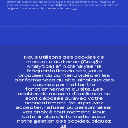
promotionnelles de la FFS ou de ses partenaires. Pour plus
d’informations sur les modalités d’exercice de vos droits et
la gestion de vos données, cliquez
ici
CONTACT
Nous utilisons des cookies de
ESPACE PRESSE
mesure d’audience (Google
Analytics) afin d’analyser la
fréquentation du site, vous
Ressources
proposer du contenu vidéo et les
performances du site, ainsi que des
Pass’Neige
cookies permettant le
Projet sportif fédéral
fonctionnement du site. Les
cookies de mesure d’audience ne
Projet de performance fédéral
sont déposés qu’avec votre
Antidopage
consentement. Vous pouvez
Pôle Développement, Formation, Suivi
accepter, refuser ou personnaliser
Scientifique
vos choix à tout moment. Pour
Listes ministérielles
obtenir plus d'informations sur
notre gestion des cookies, cliquez
Pôle vie de l’athlète
ici
.