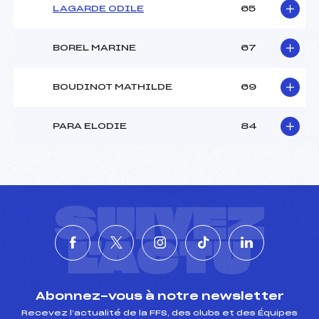
LAGARDE ODILE
65
BOREL MARINE
67
BOUDINOT MATHILDE
69
PARA ELODIE
84
SUIVEZ
L'ACTU
Abonnez-vous à notre newsletter
Recevez l’actualité de la FFS, des clubs et des Équipes