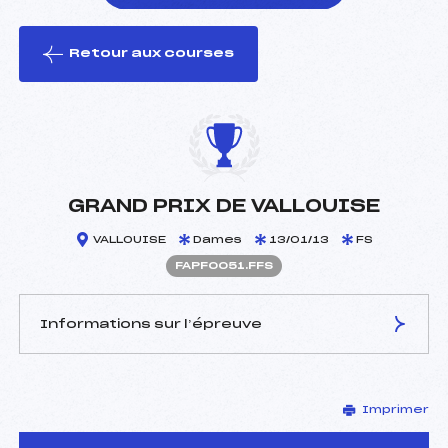
Retour aux courses
foi(s) le ski
GRAND PRIX DE VALLOUISE
VALLOUISE
Dames
13/01/13
FS
FAPF0051.FFS
Informations sur l’épreuve
JURY DE COMPÉTITION
Imprimer
Délégué Technique :
COLOMBAN MAX ()
D.T Adjoint :
FINE LAURENCE (AP)