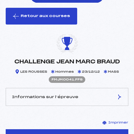
Retour aux courses
foi(s) le ski
CHALLENGE JEAN MARC BRAUD
LES ROUSSES
Hommes
23/12/12
MASS
FMJM0041.FFS
Informations sur l’épreuve
JURY DE COMPÉTITION
Imprimer
Délégué Technique :
JOZ ROLAND RENE (MJ)
D.T Adjoint :
–