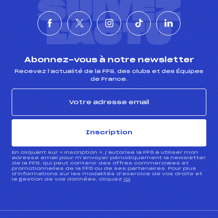
SUIVEZ
L'ACTU
Abonnez-vous à notre newsletter
Recevez l’actualité de la FFS, des clubs et des Équipes
de France.
Inscription
En cliquant sur « inscription », j’autorise la FFS à utiliser mon
adresse email pour m’envoyer périodiquement la newsletter
de la FFS, qui peut contenir des offres commerciales et
promotionnelles de la FFS ou de ses partenaires. Pour plus
d’informations sur les modalités d’exercice de vos droits et
la gestion de vos données, cliquez
ici