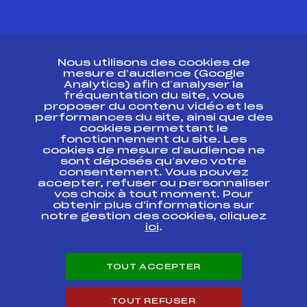
CONTACT
Nous utilisons des cookies de
ESPACE PRESSE
mesure d’audience (Google
Analytics) afin d’analyser la
fréquentation du site, vous
Ressources
proposer du contenu vidéo et les
performances du site, ainsi que des
Pass’Neige
cookies permettant le
Projet sportif fédéral
fonctionnement du site. Les
cookies de mesure d’audience ne
Projet de performance fédéral
sont déposés qu’avec votre
Antidopage
consentement. Vous pouvez
Pôle Développement, Formation, Suivi
accepter, refuser ou personnaliser
Scientifique
vos choix à tout moment. Pour
Listes ministérielles
obtenir plus d'informations sur
notre gestion des cookies, cliquez
Pôle vie de l’athlète
ici
.
Enseignement professionnel
Informatique et chronométrage
Circuits
TOUT ACCEPTER
Carrières
Développement des habiletés mentales
TOUT REFUSER