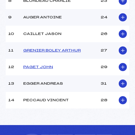
8
BLONDEAU CHARLIE
23
9
AUGER ANTOINE
24
10
CAILLET JASON
26
11
GRENIER BOLEY ARTHUR
27
12
PAGET JOHN
29
13
EGGER ANDREAS
31
14
PECCAUD VINCENT
28