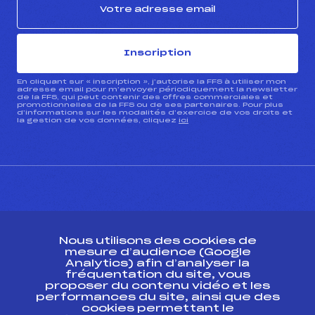
Inscription
En cliquant sur « inscription », j’autorise la FFS à utiliser mon
adresse email pour m’envoyer périodiquement la newsletter
de la FFS, qui peut contenir des offres commerciales et
promotionnelles de la FFS ou de ses partenaires. Pour plus
d’informations sur les modalités d’exercice de vos droits et
la gestion de vos données, cliquez
ici
CONTACT
Nous utilisons des cookies de
ESPACE PRESSE
mesure d’audience (Google
Analytics) afin d’analyser la
fréquentation du site, vous
Ressources
proposer du contenu vidéo et les
performances du site, ainsi que des
Pass’Neige
cookies permettant le