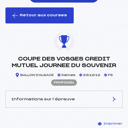
Retour aux courses
foi(s) le ski
COUPE DES VOSGES CREDIT
MUTUEL JOURNEE DU SOUVENIR
BALLON D'ALSACE
Dames
23/12/12
FS
FMVF0021
Informations sur l’épreuve
JURY DE COMPÉTITION
Imprimer
Délégué Technique :
POIROT ERIC ()