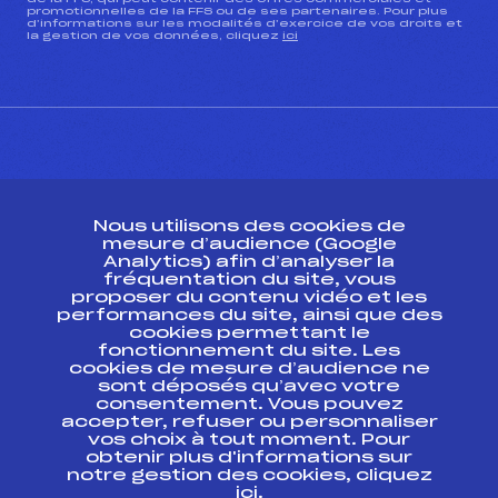
promotionnelles de la FFS ou de ses partenaires. Pour plus
d’informations sur les modalités d’exercice de vos droits et
la gestion de vos données, cliquez
ici
CONTACT
Nous utilisons des cookies de
ESPACE PRESSE
mesure d’audience (Google
Analytics) afin d’analyser la
fréquentation du site, vous
Ressources
proposer du contenu vidéo et les
performances du site, ainsi que des
Pass’Neige
cookies permettant le
Projet sportif fédéral
fonctionnement du site. Les
cookies de mesure d’audience ne
Projet de performance fédéral
sont déposés qu’avec votre
Antidopage
consentement. Vous pouvez
Pôle Développement, Formation, Suivi
accepter, refuser ou personnaliser
Scientifique
vos choix à tout moment. Pour
Listes ministérielles
obtenir plus d'informations sur
notre gestion des cookies, cliquez
Pôle vie de l’athlète
ici
.