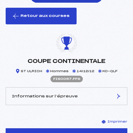
Retour aux courses
foi(s) le ski
COUPE CONTINENTALE
ST ULRICH
Hommes
14/12/12
KO-QLF
FIS0057.FFS
Informations sur l’épreuve
JURY DE COMPÉTITION
Imprimer
Délégué Technique :
–
D.T Adjoint :
–