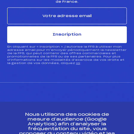
de France.
Inscription
En cliquant sur « inscription », j’autorise la FFS à utiliser mon
adresse email pour m’envoyer périodiquement la newsletter
de la FFS, qui peut contenir des offres commerciales et
promotionnelles de la FFS ou de ses partenaires. Pour plus
d’informations sur les modalités d’exercice de vos droits et
la gestion de vos données, cliquez
ici
CONTACT
Nous utilisons des cookies de
ESPACE PRESSE
mesure d’audience (Google
Analytics) afin d’analyser la
fréquentation du site, vous
Ressources
proposer du contenu vidéo et les