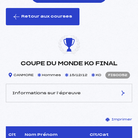
Retour aux courses
foi(s) le ski
COUPE DU MONDE KO FINAL
CANMORE
Hommes
15/12/12
KO
FIS0052
Informations sur l’épreuve
JURY DE COMPÉTITION
Imprimer
Délégué Technique :
–
D.T Adjoint :
–
Dir. Epreuve :
–
Clt
Nom Prénom
Clt/Cat