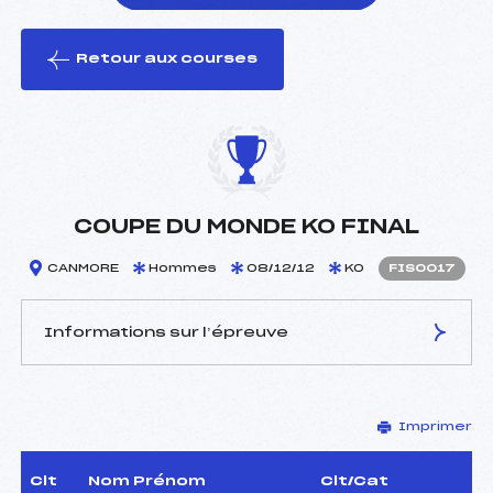
Retour aux courses
foi(s) le ski
COUPE DU MONDE KO FINAL
CANMORE
Hommes
08/12/12
KO
FIS0017
Informations sur l’épreuve
JURY DE COMPÉTITION
Imprimer
Délégué Technique :
–
D.T Adjoint :
–
Dir. Epreuve :
–
Clt
Nom Prénom
Clt/Cat