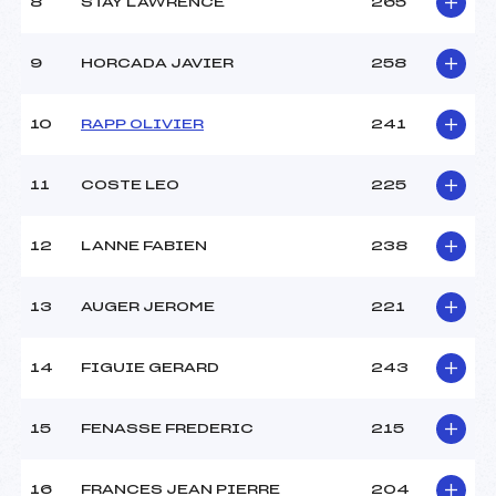
8
STAY LAWRENCE
265
9
HORCADA JAVIER
258
10
RAPP OLIVIER
241
11
COSTE LEO
225
12
LANNE FABIEN
238
13
AUGER JEROME
221
14
FIGUIE GERARD
243
15
FENASSE FREDERIC
215
16
FRANCES JEAN PIERRE
204