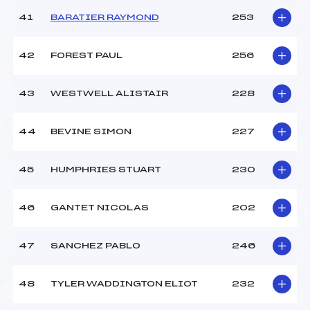
41
BARATIER RAYMOND
253
42
FOREST PAUL
256
43
WESTWELL ALISTAIR
228
44
BEVINE SIMON
227
45
HUMPHRIES STUART
230
46
GANTET NICOLAS
202
47
SANCHEZ PABLO
246
48
TYLER WADDINGTON ELIOT
232