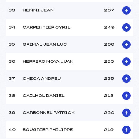
33
HEMMI JEAN
267
34
CARPENTIER CYRIL
249
35
GRIMAL JEAN LUC
266
36
HERRERO MOYA JUAN
250
37
CHECA ANDREU
235
38
CAILHOL DANIEL
213
39
CARBONNEL PATRICK
220
40
BOUGRIER PHILIPPE
219