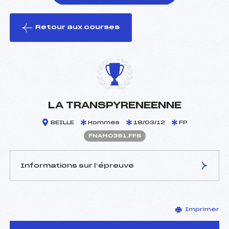
Retour aux courses
foi(s) le ski
LA TRANSPYRENEENNE
BEILLE
Hommes
18/03/12
FP
FNAM0391.FFS
Informations sur l’épreuve
JURY DE COMPÉTITION
Imprimer
Délégué Technique :
RAYNAUD MARCEL (PE)
D.T Adjoint :
–