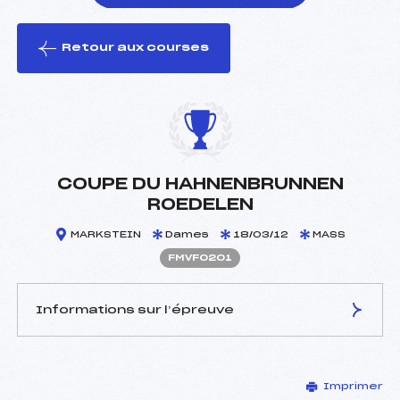
Retour aux courses
foi(s) le ski
COUPE DU HAHNENBRUNNEN
ROEDELEN
MARKSTEIN
Dames
18/03/12
MASS
FMVF0201
Informations sur l’épreuve
JURY DE COMPÉTITION
Imprimer
Délégué Technique :
NUSSBAUM GERARD (MV)