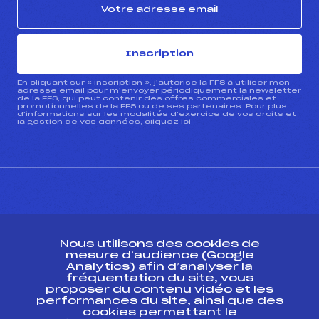
Inscription
En cliquant sur « inscription », j’autorise la FFS à utiliser mon
adresse email pour m’envoyer périodiquement la newsletter
de la FFS, qui peut contenir des offres commerciales et
promotionnelles de la FFS ou de ses partenaires. Pour plus
d’informations sur les modalités d’exercice de vos droits et
la gestion de vos données, cliquez
ici
CONTACT
Nous utilisons des cookies de
ESPACE PRESSE
mesure d’audience (Google
Analytics) afin d’analyser la
fréquentation du site, vous
Ressources
proposer du contenu vidéo et les
performances du site, ainsi que des
Pass’Neige
cookies permettant le