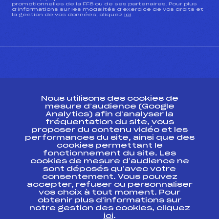
promotionnelles de la FFS ou de ses partenaires. Pour plus
d’informations sur les modalités d’exercice de vos droits et
la gestion de vos données, cliquez
ici
CONTACT
Nous utilisons des cookies de
ESPACE PRESSE
mesure d’audience (Google
Analytics) afin d’analyser la
fréquentation du site, vous
Ressources
proposer du contenu vidéo et les
performances du site, ainsi que des
Pass’Neige
cookies permettant le
Projet sportif fédéral
fonctionnement du site. Les
cookies de mesure d’audience ne
Projet de performance fédéral
sont déposés qu’avec votre
Antidopage
consentement. Vous pouvez
Pôle Développement, Formation, Suivi
accepter, refuser ou personnaliser
Scientifique
vos choix à tout moment. Pour
Listes ministérielles
obtenir plus d'informations sur
notre gestion des cookies, cliquez
Pôle vie de l’athlète
ici
.