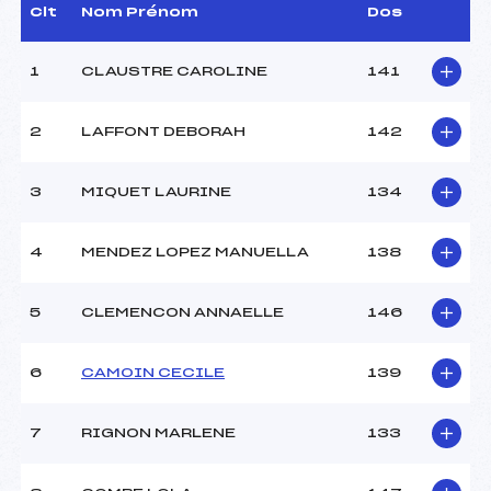
Dir. Epreuve :
GALLIN LIONEL (DA)
Clt
Nom Prénom
Dos
1
CLAUSTRE CAROLINE
141
CARACTÉRISTIQUES DE LA PISTE
Piste :
Site de Replis
2
LAFFONT DEBORAH
142
Distance :
5 km
Point Haut :
–
3
MIQUET LAURINE
134
Point Bas :
–
Montée Tot. :
–
Montée Max. :
–
4
MENDEZ LOPEZ MANUELLA
138
Homologation :
-1
5
CLEMENCON ANNAELLE
146
Pénalité appliquée :
–
Coefficient :
–
6
CAMOIN CECILE
139
Catégorie :
CAD
Style :
C
7
RIGNON MARLENE
133