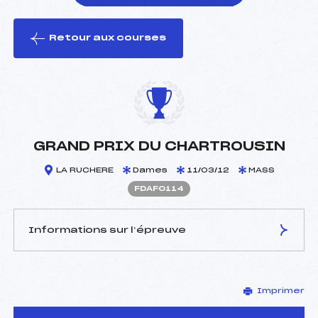
Retour aux courses
foi(s) le ski
GRAND PRIX DU CHARTROUSIN
LA RUCHERE
Dames
11/03/12
MASS
FDAF0114
Informations sur l’épreuve
JURY DE COMPÉTITION
Imprimer
Délégué Technique :
GILLY BENOIT (DA)
D.T Adjoint :
GRAVA DOMINIQUE (DA)