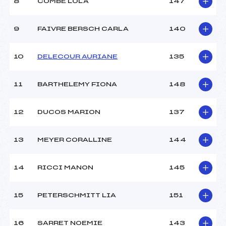
8
COMBE LOLA
147
9
FAIVRE BERSCH CARLA
140
10
DELECOUR AURIANE
135
11
BARTHELEMY FIONA
148
12
DUCOS MARION
137
13
MEYER CORALLINE
144
14
RICCI MANON
145
15
PETERSCHMITT LIA
151
16
SARRET NOEMIE
143