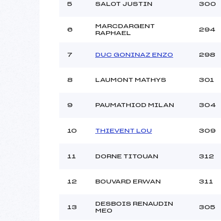
5
SALOT JUSTIN
300
MARCDARGENT
6
294
RAPHAEL
7
DUC GONINAZ ENZO
298
8
LAUMONT MATHYS
301
9
PAUMATHIOD MILAN
304
10
THIEVENT LOU
309
11
DORNE TITOUAN
312
12
BOUVARD ERWAN
311
DESBOIS RENAUDIN
13
305
MEO