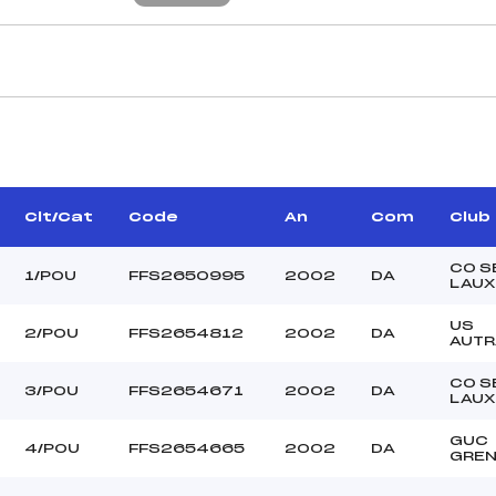
CARACTÉRISTIQU
GILLY BENOIT (DA)
Piste :
AVA DOMINIQUE (DA)
Distance :
GALLIN LIONEL (DA)
Point Haut :
Clt/Cat
Code
An
Com
Club
Point Bas :
Montée Tot. :
CO S
1/POU
FFS2650995
2002
DA
LAUX
Montée Max. :
Homologation :
US
2/POU
FFS2654812
2002
DA
AUTR
CO S
–
3/POU
FFS2654671
2002
DA
LAUX
–
POU
GUC
4/POU
FFS2654665
2002
DA
GREN
C