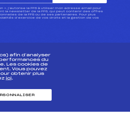
ion », j’autorise la FFS à utiliser mon adresse email pour
 la newsletter de la FFS, qui peut contenir des offres
nnelles de la FFS ou de ses partenaires. Pour plus
dalités d’exercice de vos droits et la gestion de vos
s) afin d’analyser
s performances du
e. Les cookies de
ent. Vous pouvez
athlète
our obtenir plus
uez
ici
.
t professionnel
e et chronométrage
RSONNALISER
nt des habiletés