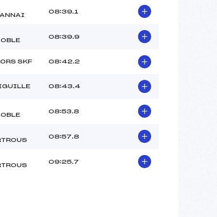
08:39.1
ANNAI
08:39.9
OBLE
ORS SKF
08:42.2
IGUILLE
08:43.4
08:53.8
OBLE
08:57.8
RTROUS
09:25.7
RTROUS