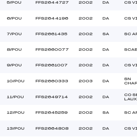
5/POU
FFS2644727
2002
DA
CS V
6/POU
FFS2644196
2002
DA
CS V
7/POU
FFS2661435
2002
SA
SC A
8/POU
FFS2660077
2002
DA
SCA
9/POU
FFS2661007
2002
DA
CS V
SN
10/POU
FFS2660333
2003
DA
CHA
CO S
11/POU
FFS2649714
2002
DA
LAUX
12/POU
FFS2645259
2002
SA
SC A
13/POU
FFS2664808
2002
DA
CS V