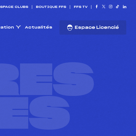
SPACE CLUBS
BOUTIQUE FFS
FFS TV
ration
Actualités
Espace Licencié
RES
ES