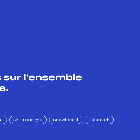
 sur l’ensemble
s.
ue
Ski Freestyle
Snowboard
Télémark