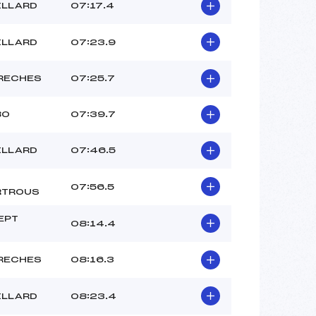
ILLARD
07:17.4
ILLARD
07:23.9
RECHES
07:25.7
BO
07:39.7
ILLARD
07:46.5
07:56.5
RTROUS
EPT
08:14.4
RECHES
08:16.3
ILLARD
08:23.4