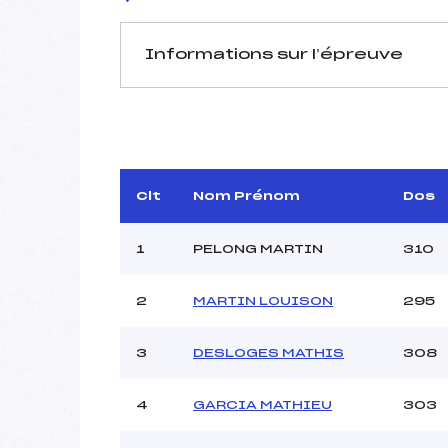
Informations sur l’épreuve
JURY DE COMPÉTITION
Délégué Technique :
D.T Adjoint :
GR
Dir. Epreuve :
Clt
Nom Prénom
Dos
1
PELONG MARTIN
310
2
MARTIN LOUISON
295
Pénalité appliquée :
3
DESLOGES MATHIS
308
Coefficient :
Catégorie :
4
GARCIA MATHIEU
303
Style :