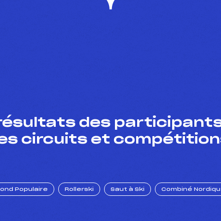
résultats des participants
es circuits et compétition
Fond Populaire
Rollerski
Saut à Ski
Combiné Nordiq