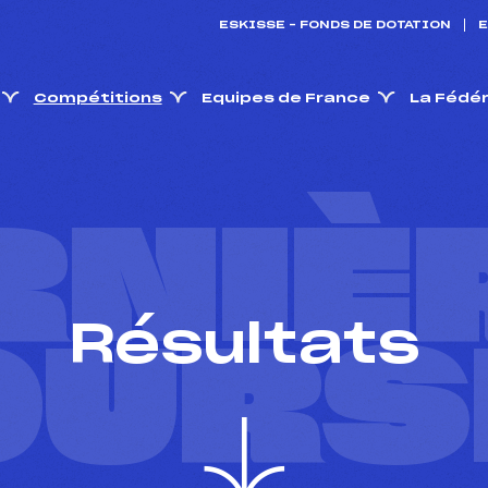
ESKISSE – FONDS DE DOTATION
E
Compétitions
Equipes de France
La Fédé
RNIÈ
Résultats
OURS