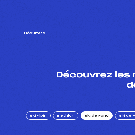
Résultats
Découvrez les 
d
Ski Alpin
Biathlon
Ski de Fond
Ski de 