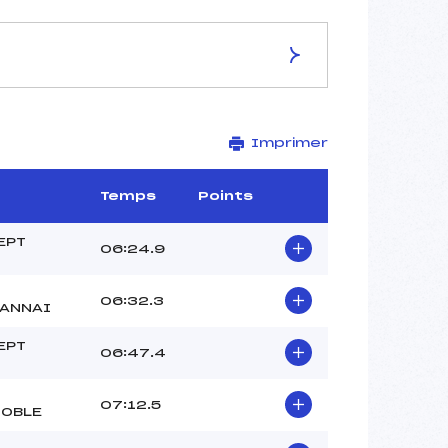
ES DE LA PISTE
Imprimer
Site de Replis
2 km
–
Temps
Points
–
–
EPT
06:24.9
–
-1
06:32.3
ANNAI
EPT
06:47.4
07:12.5
OBLE