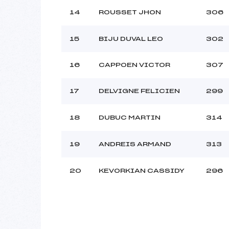
14
ROUSSET JHON
306
15
BIJU DUVAL LEO
302
16
CAPPOEN VICTOR
307
17
DELVIGNE FELICIEN
299
18
DUBUC MARTIN
314
19
ANDREIS ARMAND
313
20
KEVORKIAN CASSIDY
296