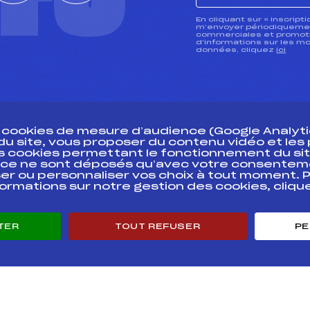
CTU
En cliquant sur « inscript
m’envoyer périodiquement
commerciales et promotio
d’informations sur les mo
données, cliquez
ici
s cookies de mesure d’audience (Google Analytic
 du site, vous proposer du contenu vidéo et le
des cookies permettant le fonctionnement du sit
essources
ce ne sont déposés qu’avec votre consentem
Pass’Neige
Pôle vie de l’
er ou personnaliser vos choix à tout moment. P
formations sur notre gestion des cookies, cliq
Projet sportif fédéral
Enseignemen
Projet de performance fédéral
Informatiqu
Antidopage
Circuits
TER
TOUT REFUSER
PE
Pôle Développement, Formation, Suivi
Carrières
Scientifique
Développeme
Listes ministérielles
mentales