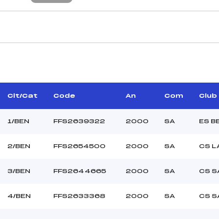
CARACTÉRISTIQU
AMIERE BERNARD (SA)
Piste :
–
Distance :
REMY PATRICK (SA)
Point Haut :
Clt/Cat
Code
An
Com
Club
Point Bas :
Montée Tot. :
1/BEN
FFS2639322
2000
SA
ES B
Montée Max. :
Homologation :
2/BEN
FFS2654500
2000
SA
CS L
3/BEN
FFS2644665
2000
SA
CS S
–
–
BEN
4/BEN
FFS2633368
2000
SA
CS S
L