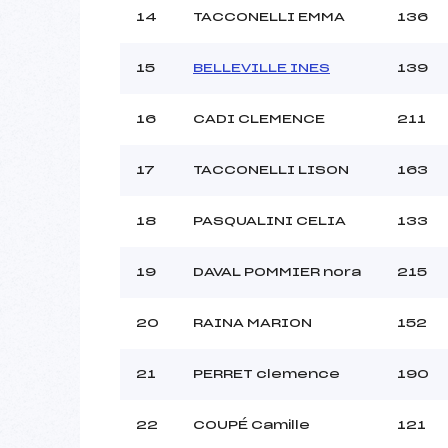
14
TACCONELLI EMMA
136
15
BELLEVILLE INES
139
16
CADI CLEMENCE
211
17
TACCONELLI LISON
163
18
PASQUALINI CELIA
133
19
DAVAL POMMIER nora
215
20
RAINA MARION
152
21
PERRET clemence
190
22
COUPÉ Camille
121