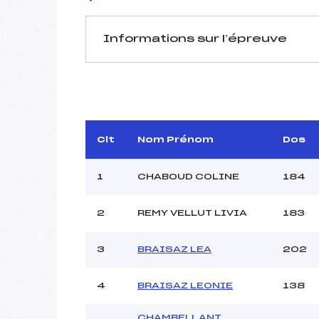
Informations sur l’épreuve
JURY DE COMPÉTITION
Délégué Technique :
R
D.T Adjoint :
Dir. Epreuve :
Clt
Nom Prénom
Dos
1
CHABOUD COLINE
184
2
REMY VELLUT LIVIA
183
3
BRAISAZ LEA
202
Pénalité appliquée :
Coefficient :
Catégorie :
4
BRAISAZ LEONIE
138
Style :
CHAMBELLANT