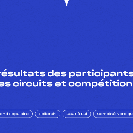
résultats des participants
es circuits et compétition
Fond Populaire
Rollerski
Saut à Ski
Combiné Nordiq