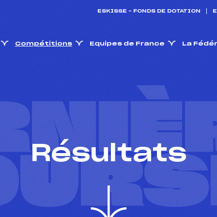
ESKISSE – FONDS DE DOTATION
E
Compétitions
Equipes de France
La Fédé
RNIÈ
Résultats
OURS