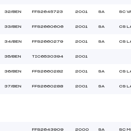
32/BEN
FFS2645723
2001
SA
SC V
33/BEN
FFS2660606
2001
SA
CS L
34/BEN
FFS2660279
2001
SA
CS L
35/BEN
TIC6530394
2001
36/BEN
FFS2660282
2001
SA
CS L
37/BEN
FFS2660288
2001
SA
CS L
FFS2643909
2000
SA
SC M