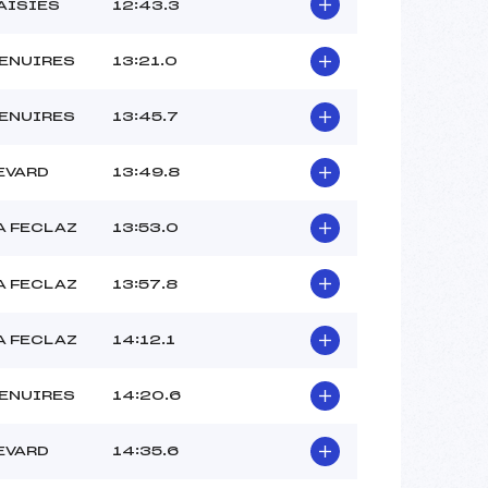
AISIES
12:43.3
ENUIRES
13:21.0
ENUIRES
13:45.7
EVARD
13:49.8
A FECLAZ
13:53.0
A FECLAZ
13:57.8
A FECLAZ
14:12.1
ENUIRES
14:20.6
EVARD
14:35.6