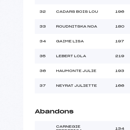
32
CADARS BOIS LOU
196
33
ROUDNITSKA NOA
180
34
GAIME LISA
197
35
LEBERT LOLA
219
36
HAUMONTE JULIE
193
37
NEYRAT JULIETTE
166
Abandons
CARNEGIE
134