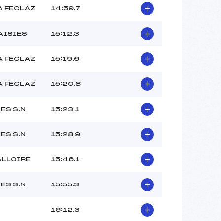
A FECLAZ
14:59.7
AISIES
15:12.3
A FECLAZ
15:19.6
A FECLAZ
15:20.8
ES S.N
15:23.1
ES S.N
15:28.9
ALLOIRE
15:46.1
ES S.N
15:55.3
16:12.3