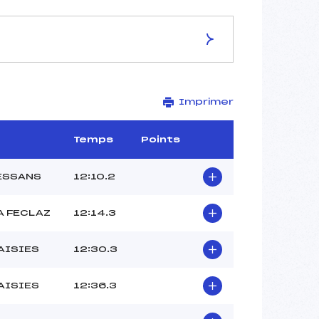
ES DE LA PISTE
Imprimer
Site de Replis
2 km
–
Temps
Points
–
–
ESSANS
12:10.2
–
-1
A FECLAZ
12:14.3
AISIES
12:30.3
AISIES
12:36.3