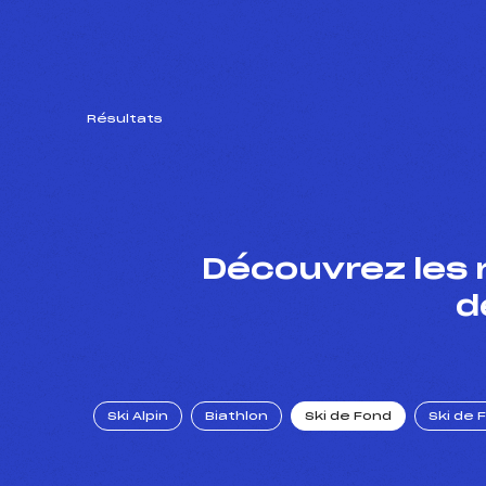
Résultats
Découvrez les 
d
Ski Alpin
Biathlon
Ski de Fond
Ski de 