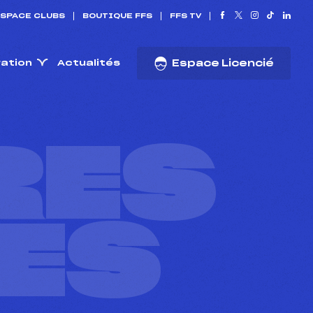
SPACE CLUBS
BOUTIQUE FFS
FFS TV
ration
Actualités
Espace Licencié
RES
ES