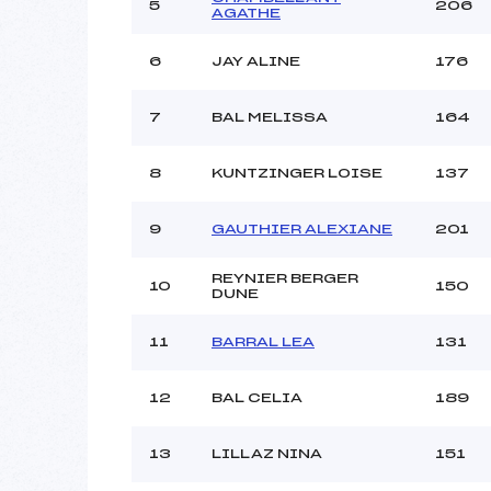
5
206
AGATHE
6
JAY ALINE
176
7
BAL MELISSA
164
8
KUNTZINGER LOISE
137
9
GAUTHIER ALEXIANE
201
REYNIER BERGER
10
150
DUNE
11
BARRAL LEA
131
12
BAL CELIA
189
13
LILLAZ NINA
151