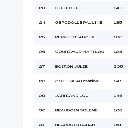
23
OLLIER LISE
149
24
GERODOLLE PAULINE
185
25
PERRETTE ANOUK
188
26
COURIVAUD MARYLOU
123
27
BOIRON JULIE
205
28
COTTEREAU marine
141
29
JARRIAND LOU
145
30
BEAUDOIN SOLENE
168
31
BEAUDOIN SARAH
161