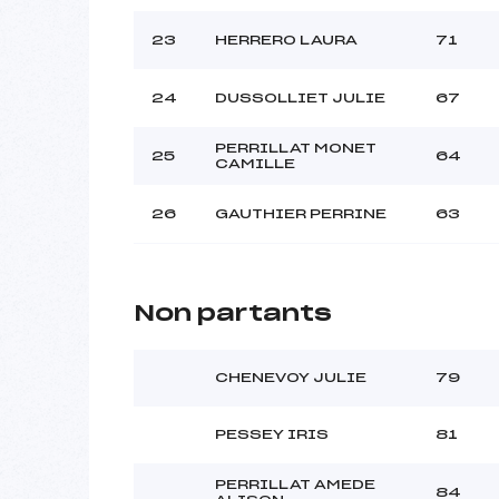
23
HERRERO LAURA
71
24
DUSSOLLIET JULIE
67
PERRILLAT MONET
25
64
CAMILLE
26
GAUTHIER PERRINE
63
Non partants
CHENEVOY JULIE
79
PESSEY IRIS
81
PERRILLAT AMEDE
84