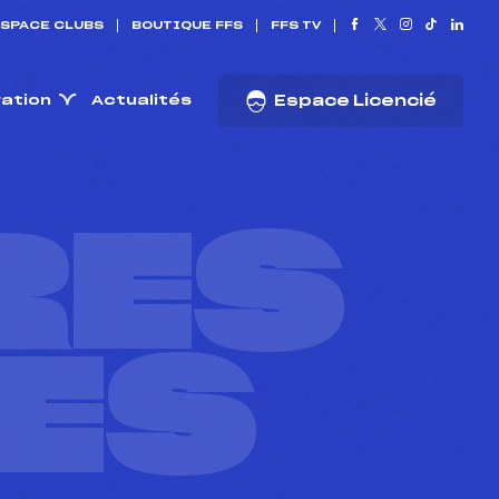
SPACE CLUBS
BOUTIQUE FFS
FFS TV
ration
Actualités
Espace Licencié
RES
ES