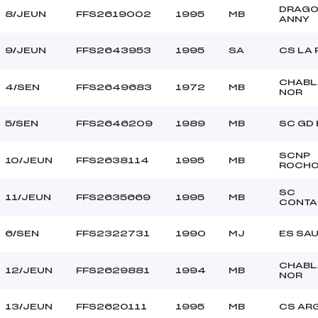
DRAG
8/JEUN
FFS2619002
1995
MB
ANNY
9/JEUN
FFS2643953
1995
SA
CS LA
CHABL
4/SEN
FFS2649683
1972
MB
NOR
5/SEN
FFS2646209
1989
MB
SC GD
SCNP
10/JEUN
FFS2638114
1995
MB
ROCHO
SC
11/JEUN
FFS2635669
1995
MB
CONTA
6/SEN
FFS2322731
1990
MJ
ES SA
CHABL
12/JEUN
FFS2629881
1994
MB
NOR
13/JEUN
FFS2620111
1995
MB
CS AR