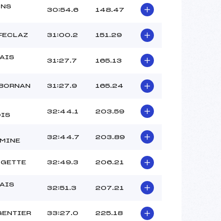
ONS
30:54.6
148.47
 FECLAZ
31:00.2
151.29
AIS
31:27.7
165.13
 BORNAN
31:27.9
165.24
32:44.1
203.59
IS
32:44.7
203.89
MINE
UGETTE
32:49.3
206.21
AIS
32:51.3
207.21
GENTIER
33:27.0
225.18