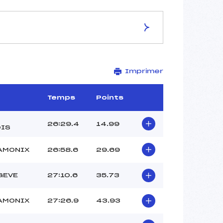
ES DE LA PISTE
Imprimer
JEAN-MARC GAILLARD
10 km
–
Temps
Points
–
–
26:29.4
14.99
IS
–
–
AMONIX
26:58.6
29.69
GEVE
27:10.6
35.73
AMONIX
27:26.9
43.93