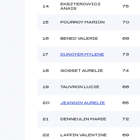
EKSZTEROWICZ
14
75
ANAIS
15
POURROY MARION
70
16
BENED VALERIE
68
17
DUNOYER MYLENE
73
18
GOSSET AURELIE
74
19
TAUVRON LUCIE
66
20
JEANNIN AURELIE
65
21
DENNEULIN MARIE
72
22
LAFFIN VALENTINE
69