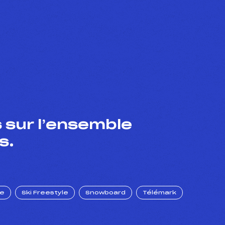
 sur l’ensemble
s.
ue
Ski Freestyle
Snowboard
Télémark