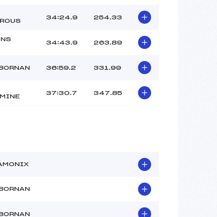
34:24.9
254.33
ROUS
ONS
34:43.9
263.89
 BORNAN
36:59.2
331.99
37:30.7
347.85
MINE
AMONIX
 BORNAN
 BORNAN