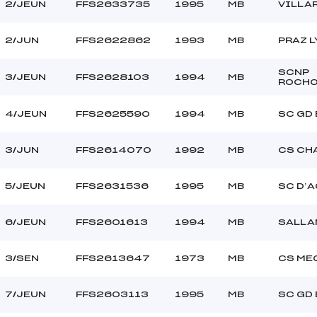
2/JEUN
FFS2633735
1995
MB
VILLA
2/JUN
FFS2622862
1993
MB
PRAZ 
SCNP
3/JEUN
FFS2628103
1994
MB
ROCHO
4/JEUN
FFS2625590
1994
MB
SC GD
3/JUN
FFS2614070
1992
MB
CS CH
5/JEUN
FFS2631536
1995
MB
SC D’A
6/JEUN
FFS2601613
1994
MB
SALLA
3/SEN
FFS2613647
1973
MB
CS ME
7/JEUN
FFS2603113
1995
MB
SC GD