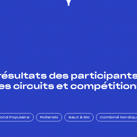
résultats des participants
es circuits et compétition
Fond Populaire
Rollerski
Saut à Ski
Combiné Nordiq