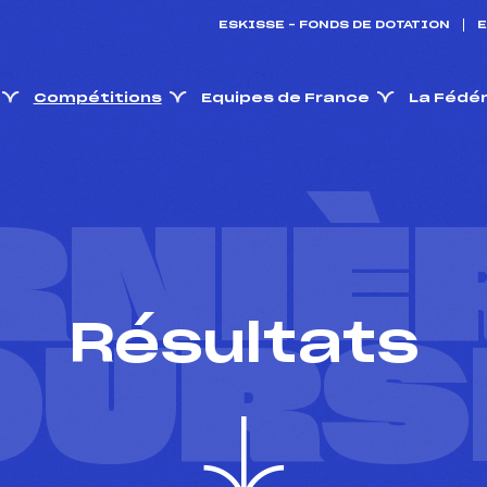
ESKISSE – FONDS DE DOTATION
E
Compétitions
Equipes de France
La Fédé
RNIÈ
Résultats
OURS