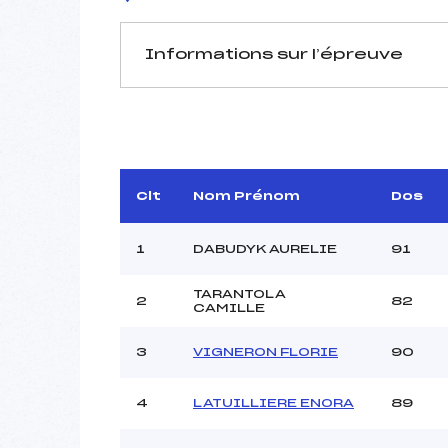
Informations sur l’épreuve
JURY DE COMPÉTITION
Délégué Technique :
D.T Adjoint :
Dir. Epreuve :
ROGUE
Clt
Nom Prénom
Dos
1
DABUDYK AURELIE
91
TARANTOLA
2
82
CAMILLE
Pénalité appliquée :
3
VIGNERON FLORIE
90
Coefficient :
Catégorie :
4
LATUILLIERE ENORA
89
Style :