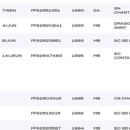
SN
7/SEN
FFS2651351
1980
DA
CHART
DRAG
4/JUN
FFS2620841
1993
MB
ANNY
5/JUN
FFS2623651
1993
MB
SC GD
SC
14/JEUN
FFS2647483
1995
MB
CONTA
FFS2603015
1995
MB
CS CH
FFS2613215
1992
MB
SC GD
FFS2625587
1994
MB
SC GD