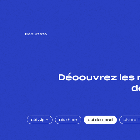
Résultats
Découvrez les 
d
Ski Alpin
Biathlon
Ski de Fond
Ski de 