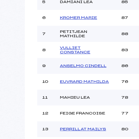
5
DAMIANI LEA
85
6
KROMER MARIE
87
PETITJEAN
7
88
MATHILDE
VULLIET
8
83
CONSTANCE
9
ANSELMO CINDELL
86
10
EUVRARD MATHILDA
76
11
MAHIEU LEA
78
12
FEIGE FRANCOISE
77
13
PERRILLAT MAILYS
80