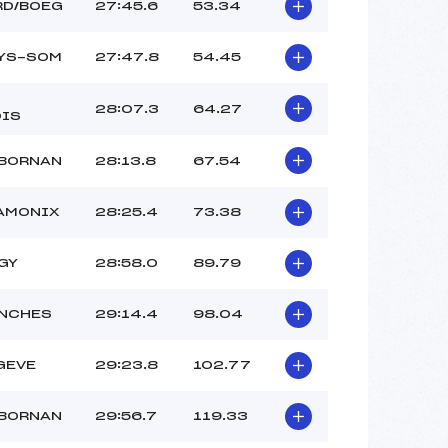
RD/BOEG
27:45.6
53.34
LYS-SOM
27:47.8
54.45
28:07.3
64.27
IS
 BORNAN
28:13.8
67.54
AMONIX
28:25.4
73.38
GY
28:58.0
89.79
NCHES
29:14.4
98.04
GEVE
29:23.8
102.77
 BORNAN
29:56.7
119.33