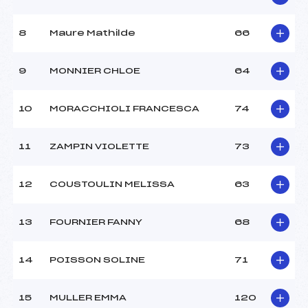
8
Maure Mathilde
66
9
MONNIER CHLOE
64
10
MORACCHIOLI FRANCESCA
74
11
ZAMPIN VIOLETTE
73
12
COUSTOULIN MELISSA
63
13
FOURNIER FANNY
68
14
POISSON SOLINE
71
15
MULLER EMMA
120