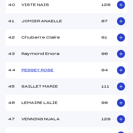
40
VISTE NAIS
128
41
JOMIER ANAELLE
87
42
Chuberre Claire
91
43
Raymond Enora
96
44
PESSEY ROSE
94
45
SAILLET MARIE
111
46
LEMAIRE LALIE
99
47
VENNING NUALA
129