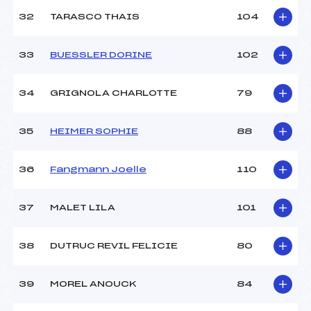
32
TARASCO THAIS
104
33
BUESSLER DORINE
102
34
GRIGNOLA CHARLOTTE
79
35
HEIMER SOPHIE
88
36
Fangmann Joelle
110
37
MALET LILA
101
38
DUTRUC REVIL FELICIE
80
39
MOREL ANOUCK
84