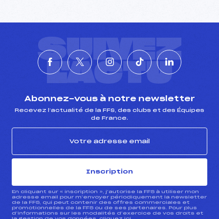
SUIVEZ
L'ACTU
Abonnez-vous à notre newsletter
Recevez l’actualité de la FFS, des clubs et des Équipes
de France.
Inscription
En cliquant sur « inscription », j’autorise la FFS à utiliser mon
adresse email pour m’envoyer périodiquement la newsletter
de la FFS, qui peut contenir des offres commerciales et
promotionnelles de la FFS ou de ses partenaires. Pour plus
d’informations sur les modalités d’exercice de vos droits et
la gestion de vos données, cliquez
ici