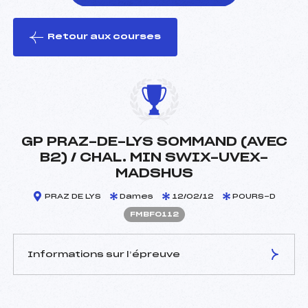
Retour aux courses
foi(s) le ski
GP PRAZ-DE-LYS SOMMAND (AVEC
B2) / CHAL. MIN SWIX-UVEX-
MADSHUS
PRAZ DE LYS
Dames
12/02/12
POURS-D
FMBF0112
Informations sur l’épreuve
JURY DE COMPÉTITION