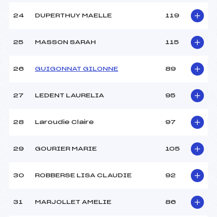
24
DUPERTHUY MAELLE
119
25
MASSON SARAH
115
26
GUIGONNAT GILONNE
89
27
LEDENT LAURELIA
95
28
Laroudie Claire
97
29
GOURIER MARIE
105
30
ROBBERSE LISA CLAUDIE
92
31
MARJOLLET AMELIE
86