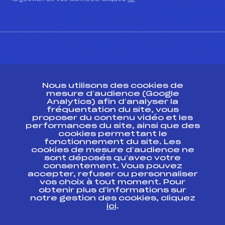
CONTACT
Nous utilisons des cookies de
ESPACE PRESSE
mesure d’audience (Google
Analytics) afin d’analyser la
fréquentation du site, vous
Ressources
proposer du contenu vidéo et les
performances du site, ainsi que des
Pass’Neige
cookies permettant le
Projet sportif fédéral
fonctionnement du site. Les
cookies de mesure d’audience ne
Projet de performance fédéral
sont déposés qu’avec votre
Antidopage
consentement. Vous pouvez
Pôle Développement, Formation, Suivi
accepter, refuser ou personnaliser
Scientifique
vos choix à tout moment. Pour
Listes ministérielles
obtenir plus d'informations sur
notre gestion des cookies, cliquez
Pôle vie de l’athlète
ici
.
Enseignement professionnel
Informatique et chronométrage