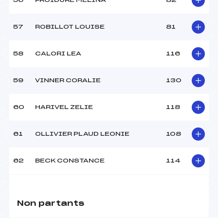
56
FROIDURE MELINA
82
57
ROBILLOT LOUISE
81
58
CALORI LEA
116
59
VINNER CORALIE
130
60
HARIVEL ZELIE
118
61
OLLIVIER PLAUD LEONIE
108
62
BECK CONSTANCE
114
Non partants