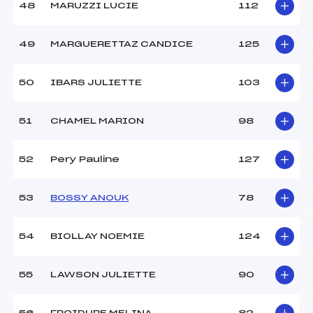
48
MARUZZI LUCIE
112
49
MARGUERETTAZ CANDICE
125
50
IBARS JULIETTE
103
51
CHAMEL MARION
98
52
Pery Pauline
127
53
BOSSY ANOUK
78
54
BIOLLAY NOEMIE
124
55
LAWSON JULIETTE
90