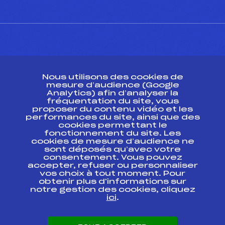
CONTACT
Nous utilisons des cookies de
ESPACE PRESSE
mesure d’audience (Google
Analytics) afin d’analyser la
fréquentation du site, vous
Ressources
proposer du contenu vidéo et les
performances du site, ainsi que des
Pass’Neige
cookies permettant le
Projet sportif fédéral
fonctionnement du site. Les
cookies de mesure d’audience ne
Projet de performance fédéral
sont déposés qu’avec votre
Antidopage
consentement. Vous pouvez
Pôle Développement, Formation, Suivi
accepter, refuser ou personnaliser
Scientifique
vos choix à tout moment. Pour
Listes ministérielles
obtenir plus d'informations sur
notre gestion des cookies, cliquez
Pôle vie de l’athlète
ici
.
Enseignement professionnel
Informatique et chronométrage
Circuits