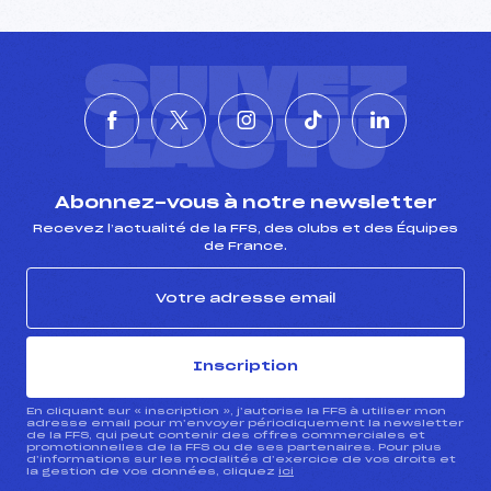
SUIVEZ
L'ACTU
Abonnez-vous à notre newsletter
Recevez l’actualité de la FFS, des clubs et des Équipes
de France.
Inscription
En cliquant sur « inscription », j’autorise la FFS à utiliser mon
adresse email pour m’envoyer périodiquement la newsletter
de la FFS, qui peut contenir des offres commerciales et
promotionnelles de la FFS ou de ses partenaires. Pour plus
d’informations sur les modalités d’exercice de vos droits et
la gestion de vos données, cliquez
ici