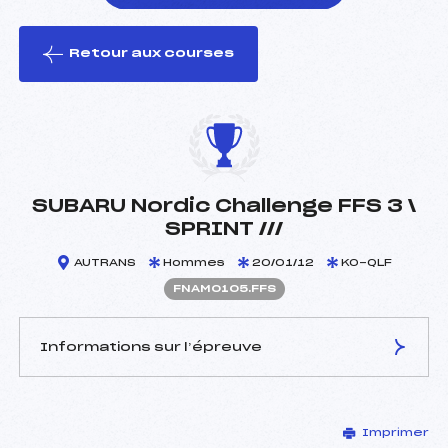
Retour aux courses
foi(s) le ski
SUBARU Nordic Challenge FFS 3 \
SPRINT ///
AUTRANS
Hommes
20/01/12
KO-QLF
FNAM0105.FFS
Informations sur l’épreuve
JURY DE COMPÉTITION
Imprimer
Délégué Technique :
GRAVA DOMINIQUE (DA)