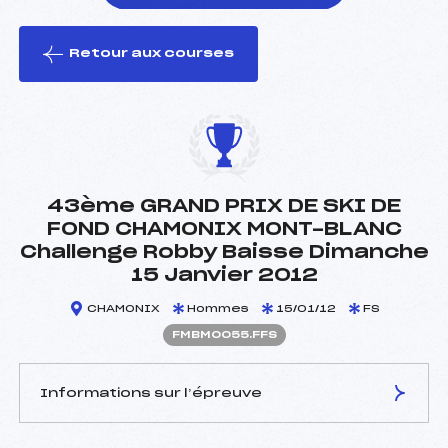
Retour aux courses
foi(s) le ski
43ème GRAND PRIX DE SKI DE
FOND CHAMONIX MONT-BLANC
Challenge Robby Baisse Dimanche
15 Janvier 2012
CHAMONIX
Hommes
15/01/12
FS
FMBM0055.FFS
Informations sur l’épreuve
JURY DE COMPÉTITION