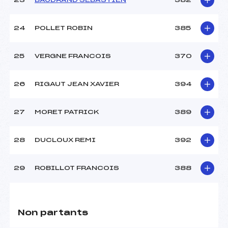
23
BAUDRAND SEBASTIEN
382
24
POLLET ROBIN
385
25
VERGNE FRANCOIS
370
26
RIGAUT JEAN XAVIER
394
27
MORET PATRICK
389
28
DUCLOUX REMI
392
29
ROBILLOT FRANCOIS
388
Non partants