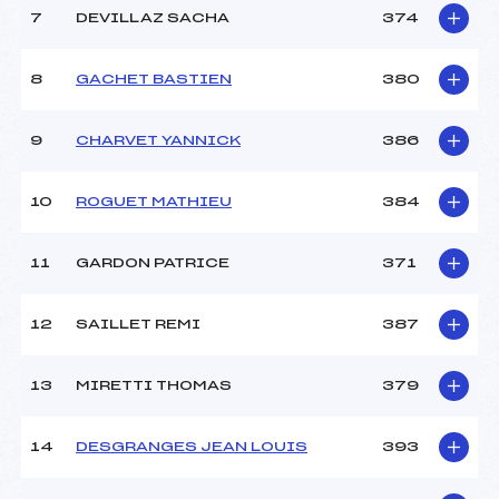
7
DEVILLAZ SACHA
374
8
GACHET BASTIEN
380
9
CHARVET YANNICK
386
10
ROGUET MATHIEU
384
11
GARDON PATRICE
371
12
SAILLET REMI
387
13
MIRETTI THOMAS
379
14
DESGRANGES JEAN LOUIS
393