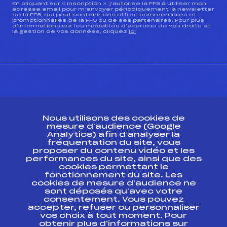
En cliquant sur « inscription », j’autorise la FFS à utiliser mon
adresse email pour m’envoyer périodiquement la newsletter
de la FFS, qui peut contenir des offres commerciales et
promotionnelles de la FFS ou de ses partenaires. Pour plus
d’informations sur les modalités d’exercice de vos droits et
la gestion de vos données, cliquez
ici
CONTACT
Nous utilisons des cookies de
ESPACE PRESSE
mesure d’audience (Google
Analytics) afin d’analyser la
fréquentation du site, vous
Ressources
proposer du contenu vidéo et les
performances du site, ainsi que des
Pass’Neige
cookies permettant le
Projet sportif fédéral
fonctionnement du site. Les
cookies de mesure d’audience ne
Projet de performance fédéral
sont déposés qu’avec votre
Antidopage
consentement. Vous pouvez
Pôle Développement, Formation, Suivi
accepter, refuser ou personnaliser
Scientifique
vos choix à tout moment. Pour
Listes ministérielles
obtenir plus d'informations sur