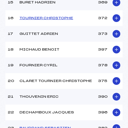
15
BURET HADRIEN
369
16
TOURNIER CHRISTOPHE
372
17
GUITTET ADRIEN
373
18
MICHAUD BENOIT
397
19
FOURNIER CYRIL
378
20
CLARET TOURNIER CHRISTOPHE
375
21
THOUVENIN ERIC
390
22
DECHAMBOUX JACQUES
396