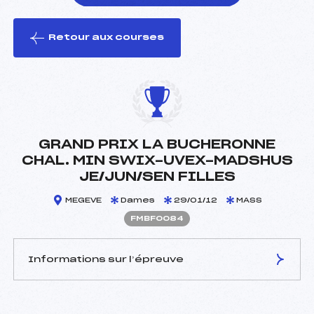
Retour aux courses
foi(s) le ski
GRAND PRIX LA BUCHERONNE
CHAL. MIN SWIX-UVEX-MADSHUS
JE/JUN/SEN FILLES
MEGEVE
Dames
29/01/12
MASS
FMBF0084
Informations sur l’épreuve
JURY DE COMPÉTITION