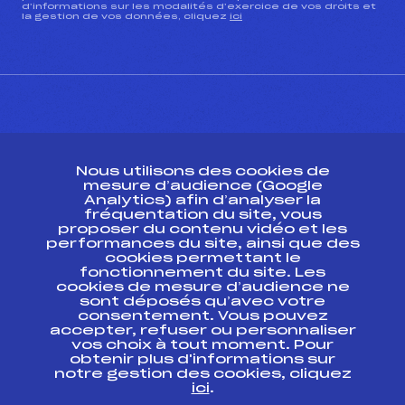
d’informations sur les modalités d’exercice de vos droits et
la gestion de vos données, cliquez
ici
CONTACT
Nous utilisons des cookies de
ESPACE PRESSE
mesure d’audience (Google
Analytics) afin d’analyser la
fréquentation du site, vous
Ressources
proposer du contenu vidéo et les
performances du site, ainsi que des
Pass’Neige
cookies permettant le
Projet sportif fédéral
fonctionnement du site. Les
cookies de mesure d’audience ne
Projet de performance fédéral
sont déposés qu’avec votre
Antidopage
consentement. Vous pouvez
Pôle Développement, Formation, Suivi
accepter, refuser ou personnaliser
Scientifique
vos choix à tout moment. Pour
Listes ministérielles
obtenir plus d'informations sur
notre gestion des cookies, cliquez
Pôle vie de l’athlète
ici
.
Enseignement professionnel