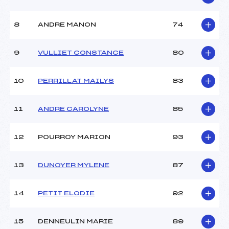
8
ANDRE MANON
74
9
VULLIET CONSTANCE
80
10
PERRILLAT MAILYS
83
11
ANDRE CAROLYNE
85
12
POURROY MARION
93
13
DUNOYER MYLENE
87
14
PETIT ELODIE
92
15
DENNEULIN MARIE
89