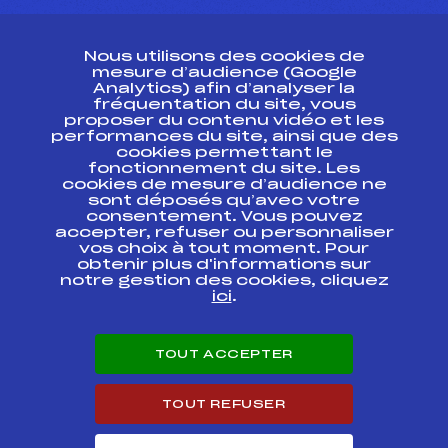
CONTACT
Nous utilisons des cookies de
ESPACE PRESSE
mesure d’audience (Google
Analytics) afin d’analyser la
fréquentation du site, vous
Ressources
proposer du contenu vidéo et les
performances du site, ainsi que des
Pass’Neige
cookies permettant le
Projet sportif fédéral
fonctionnement du site. Les
cookies de mesure d’audience ne
Projet de performance fédéral
sont déposés qu’avec votre
Antidopage
consentement. Vous pouvez
Pôle Développement, Formation, Suivi
accepter, refuser ou personnaliser
Scientifique
vos choix à tout moment. Pour
Listes ministérielles
obtenir plus d'informations sur
notre gestion des cookies, cliquez
Pôle vie de l’athlète
ici
.
Enseignement professionnel
Informatique et chronométrage
Circuits
TOUT ACCEPTER
Carrières
Développement des habiletés mentales
TOUT REFUSER