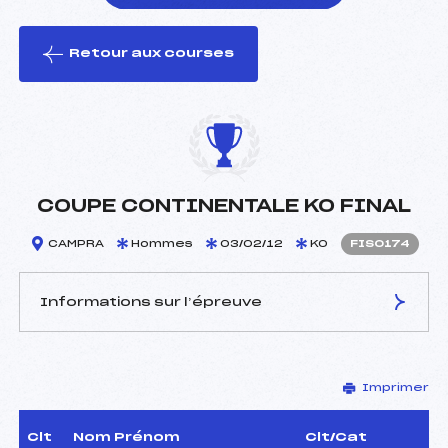
Retour aux courses
foi(s) le ski
COUPE CONTINENTALE KO FINAL
CAMPRA
Hommes
03/02/12
KO
FIS0174
Informations sur l’épreuve
JURY DE COMPÉTITION
Imprimer
Délégué Technique :
–
D.T Adjoint :
–
Dir. Epreuve :
–
Clt
Nom Prénom
Clt/Cat