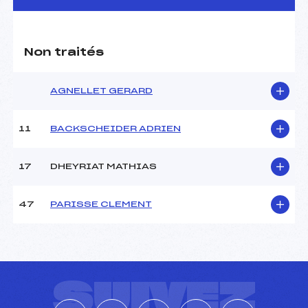
CARACTÉRISTIQUES DE LA PISTE
Non traités
Piste :
Site de Replis
Distance :
1.4 km
Point Haut :
–
AGNELLET GERARD
Point Bas :
–
Montée Tot. :
–
11
BACKSCHEIDER ADRIEN
Montée Max. :
–
Homologation :
-1
17
DHEYRIAT MATHIAS
Pénalité appliquée :
–
47
PARISSE CLEMENT
Coefficient :
–
Catégorie :
JUN
Style :
C
SUIVEZ