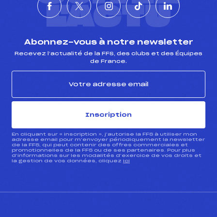
L'ACTU
Abonnez-vous à notre newsletter
Recevez l’actualité de la FFS, des clubs et des Équipes
de France.
Inscription
En cliquant sur « inscription », j’autorise la FFS à utiliser mon
adresse email pour m’envoyer périodiquement la newsletter
de la FFS, qui peut contenir des offres commerciales et
promotionnelles de la FFS ou de ses partenaires. Pour plus
d’informations sur les modalités d’exercice de vos droits et
la gestion de vos données, cliquez
ici