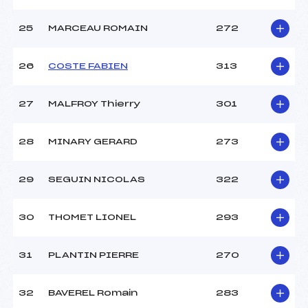
25
MARCEAU ROMAIN
272
26
COSTE FABIEN
313
27
MALFROY Thierry
301
28
MINARY GERARD
273
29
SEGUIN NICOLAS
322
30
THOMET LIONEL
293
31
PLANTIN PIERRE
270
32
BAVEREL Romain
283