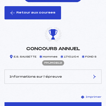
Retour aux courses
foi(s) le ski
CONCOURS ANNUEL
E.S. SAUGETTE
Hommes
17/01/04
FOND S
FMJM0812
Informations sur l’épreuve
JURY DE COMPÉTITION
Imprimer
Délégué Technique :
AYMONIER PIERRE (MJ)
D.T Adjoint :
–