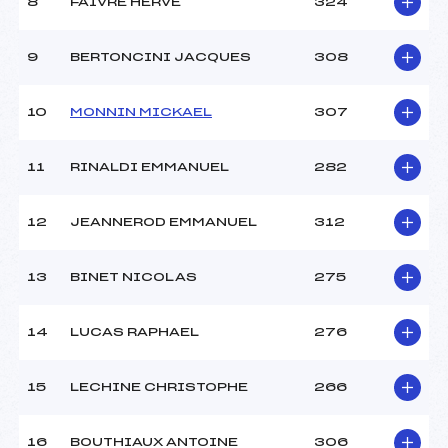
8
FAIVRE HERVE
324
9
BERTONCINI JACQUES
308
10
MONNIN MICKAEL
307
11
RINALDI EMMANUEL
282
12
JEANNEROD EMMANUEL
312
13
BINET NICOLAS
275
14
LUCAS RAPHAEL
276
15
LECHINE CHRISTOPHE
266
16
BOUTHIAUX ANTOINE
306