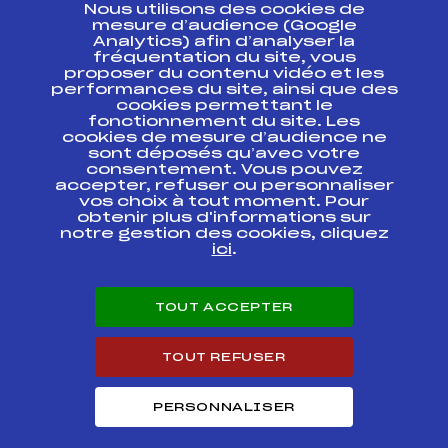
Nous utilisons des cookies de
ESPACE PRESSE
mesure d’audience (Google
Analytics) afin d’analyser la
fréquentation du site, vous
Ressources
proposer du contenu vidéo et les
performances du site, ainsi que des
Pass’Neige
cookies permettant le
Projet sportif fédéral
fonctionnement du site. Les
cookies de mesure d’audience ne
Projet de performance fédéral
sont déposés qu’avec votre
Antidopage
consentement. Vous pouvez
Pôle Développement, Formation, Suivi
accepter, refuser ou personnaliser
Scientifique
vos choix à tout moment. Pour
Listes ministérielles
obtenir plus d'informations sur
notre gestion des cookies, cliquez
Pôle vie de l’athlète
ici
.
Enseignement professionnel
Informatique et chronométrage
Circuits
TOUT ACCEPTER
Carrières
Développement des habiletés mentales
TOUT REFUSER
PERSONNALISER
© 2026 Fédération Française de Ski
Mentions légales
Politique de
confidentialité
Cookies