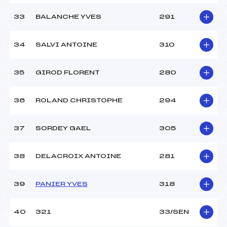
33
BALANCHE YVES
291
34
SALVI ANTOINE
310
35
GIROD FLORENT
280
36
ROLAND CHRISTOPHE
294
37
SORDEY GAEL
305
38
DELACROIX ANTOINE
281
39
PANIER YVES
318
40
321
33/SEN