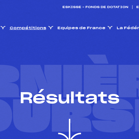
ESKISSE – FONDS DE DOTATION
E
Compétitions
Equipes de France
La Fédé
RNIÈ
Résultats
OURS