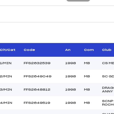
CARACTÉRISTIQU
ER CHRISTOPHE (MB)
Piste :
–
Distance :
UX DIDIER JOEL (MB)
Point Haut :
Clt/Cat
Code
An
Com
Club
Point Bas :
Montée Tot. :
1/MIN
FFS2632539
1998
MB
CS M
Montée Max. :
Homologation :
2/MIN
FFS2649049
1998
MB
SC G
DRAG
–
3/MIN
FFS2648812
1998
MB
ANNY
–
MIN
SCNP
4/MIN
FFS2649519
1998
MB
ROCH
L