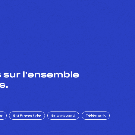
 sur l’ensemble
s.
ue
Ski Freestyle
Snowboard
Télémark