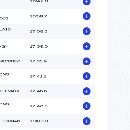
16:42.0
16:58.7
OIS
LAIS
17:08.3
AGY
17:09.0
ARD/BOEG
17:31.9
ONS
17:41.1
ELLEVAUX
17:45.5
ONS
17:46.3
D BORNAN
18:09.9