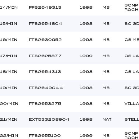
SCNP
14/MIN
FFS2649313
1998
MB
ROCH
15/MIN
FFS2654804
1998
MB
SC G
16/MIN
FFS2630952
1998
MB
CS M
17/MIN
FFS2625877
1999
MB
CS L
18/MIN
FFS2654313
1998
MB
CS L
19/MIN
FFS2649044
1998
MB
SC G
20/MIN
FFS2653275
1998
MB
VILL
21/MIN
EXT533208904
1998
NAT
STEL
SCNP
22/MIN
FFS2655100
1999
MB
ROCH