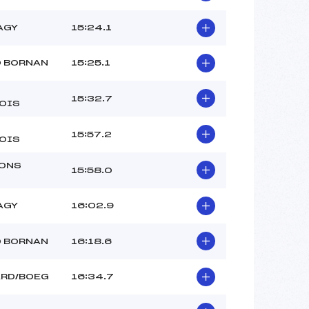
AGY
15:24.1
D BORNAN
15:25.1
15:32.7
OIS
15:57.2
OIS
ONS
15:58.0
AGY
16:02.9
D BORNAN
16:18.6
ARD/BOEG
16:34.7