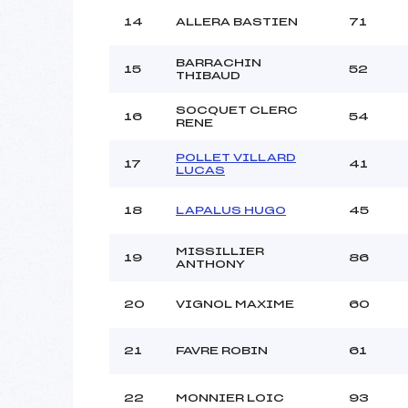
14
ALLERA BASTIEN
71
BARRACHIN
15
52
THIBAUD
SOCQUET CLERC
16
54
RENE
POLLET VILLARD
17
41
LUCAS
18
LAPALUS HUGO
45
MISSILLIER
19
86
ANTHONY
20
VIGNOL MAXIME
60
21
FAVRE ROBIN
61
22
MONNIER LOIC
93