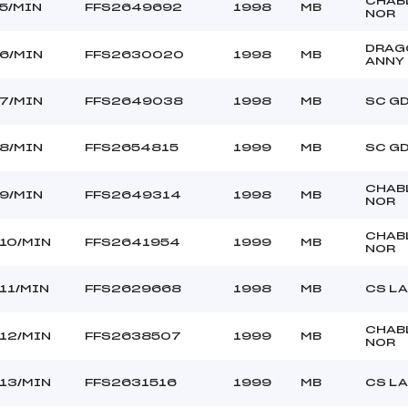
CHAB
5/MIN
FFS2649692
1998
MB
NOR
DRAG
6/MIN
FFS2630020
1998
MB
ANNY
7/MIN
FFS2649038
1998
MB
SC G
8/MIN
FFS2654815
1999
MB
SC G
CHAB
9/MIN
FFS2649314
1998
MB
NOR
CHAB
10/MIN
FFS2641954
1999
MB
NOR
11/MIN
FFS2629668
1998
MB
CS L
CHAB
12/MIN
FFS2638507
1999
MB
NOR
13/MIN
FFS2631516
1999
MB
CS L