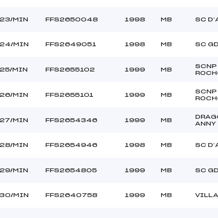
23/MIN
FFS2650048
1998
MB
SC D’
24/MIN
FFS2649051
1998
MB
SC G
SCNP
25/MIN
FFS2655102
1999
MB
ROCH
SCNP
26/MIN
FFS2655101
1999
MB
ROCH
DRAG
27/MIN
FFS2654346
1999
MB
ANNY
28/MIN
FFS2654946
1998
MB
SC D’
29/MIN
FFS2654805
1999
MB
SC G
30/MIN
FFS2640758
1999
MB
VILL