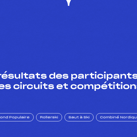
résultats des participants
es circuits et compétition
Fond Populaire
Rollerski
Saut à Ski
Combiné Nordiq