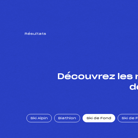
Résultats
Découvrez les 
d
Ski Alpin
Biathlon
Ski de Fond
Ski de 