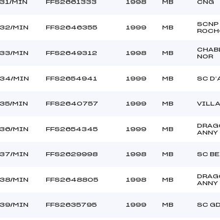
31/MIN
FFS2661333
1998
MB
CNG
SCNP
32/MIN
FFS2646355
1999
MB
ROCH
CHAB
33/MIN
FFS2649312
1998
MB
NOR
34/MIN
FFS2654941
1999
MB
SC D’
35/MIN
FFS2640757
1999
MB
VILL
DRAG
36/MIN
FFS2654345
1999
MB
ANNY
37/MIN
FFS2629998
1998
MB
SC B
DRAG
38/MIN
FFS2648805
1998
MB
ANNY
39/MIN
FFS2635795
1999
MB
SC G