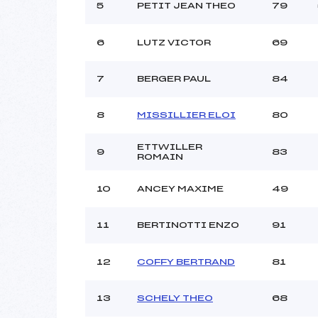
5
PETIT JEAN THEO
79
6
LUTZ VICTOR
69
7
BERGER PAUL
84
8
MISSILLIER ELOI
80
ETTWILLER
9
83
ROMAIN
10
ANCEY MAXIME
49
11
BERTINOTTI ENZO
91
12
COFFY BERTRAND
81
13
SCHELY THEO
68