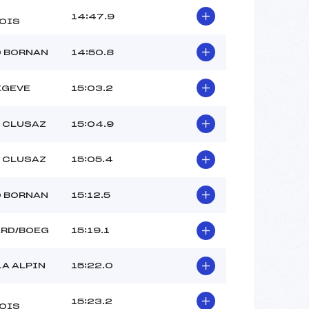
14:47.9
OIS
D BORNAN
14:50.8
EGEVE
15:03.2
A CLUSAZ
15:04.9
A CLUSAZ
15:05.4
D BORNAN
15:12.5
ARD/BOEG
15:19.1
LA ALPIN
15:22.0
15:23.2
OIS