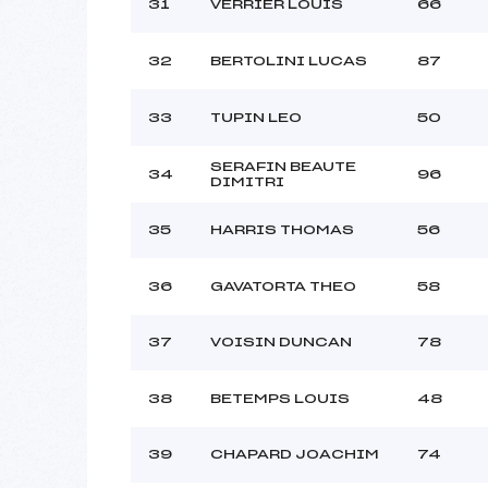
31
VERRIER LOUIS
66
32
BERTOLINI LUCAS
87
33
TUPIN LEO
50
SERAFIN BEAUTE
34
96
DIMITRI
35
HARRIS THOMAS
56
36
GAVATORTA THEO
58
37
VOISIN DUNCAN
78
38
BETEMPS LOUIS
48
39
CHAPARD JOACHIM
74