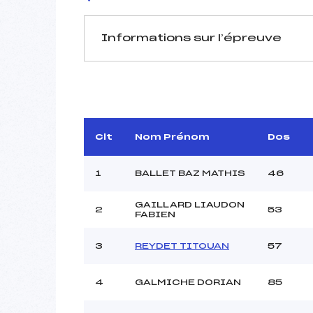
Informations sur l’épreuve
JURY DE COMPÉTITION
Délégué Technique :
TOURNI
D.T Adjoint :
Dir. Epreuve :
RO
Clt
Nom Prénom
Dos
1
BALLET BAZ MATHIS
46
GAILLARD LIAUDON
2
53
FABIEN
Pénalité appliquée :
3
REYDET TITOUAN
57
Coefficient :
Catégorie :
4
GALMICHE DORIAN
85
Style :