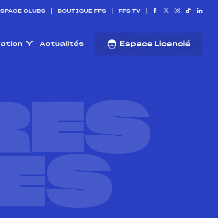
SPACE CLUBS
BOUTIQUE FFS
FFS TV
ration
Actualités
Espace Licencié
RES
ES