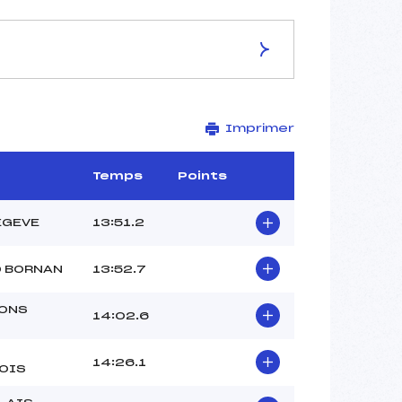
ES DE LA PISTE
Imprimer
Site de Replis
5 km
–
Temps
Points
–
–
EGEVE
13:51.2
–
-1
D BORNAN
13:52.7
ONS
14:02.6
14:26.1
OIS