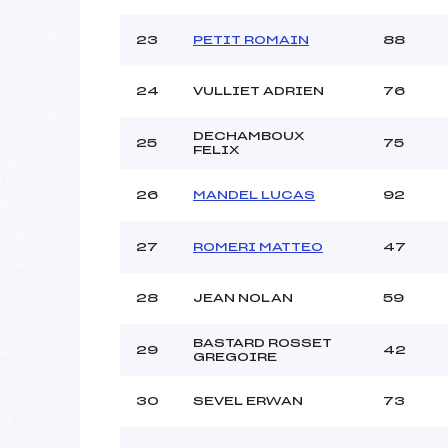
23
PETIT ROMAIN
88
24
VULLIET ADRIEN
76
DECHAMBOUX
25
75
FELIX
26
MANDEL LUCAS
92
27
ROMERI MATTEO
47
28
JEAN NOLAN
59
BASTARD ROSSET
29
42
GREGOIRE
30
SEVEL ERWAN
73