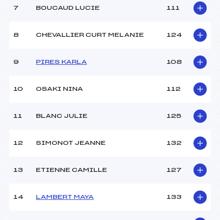
7
BOUCAUD LUCIE
111
Style :
C
8
CHEVALLIER CURT MELANIE
124
9
PIRES KARLA
108
10
OSAKI NINA
112
11
BLANC JULIE
125
12
SIMONOT JEANNE
132
13
ETIENNE CAMILLE
127
14
LAMBERT MAYA
133