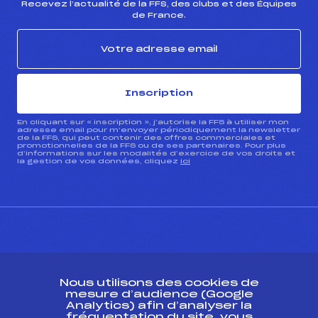
Recevez l’actualité de la FFS, des clubs et des Équipes
de France.
Inscription
En cliquant sur « inscription », j’autorise la FFS à utiliser mon
adresse email pour m’envoyer périodiquement la newsletter
de la FFS, qui peut contenir des offres commerciales et
promotionnelles de la FFS ou de ses partenaires. Pour plus
d’informations sur les modalités d’exercice de vos droits et
la gestion de vos données, cliquez
ici
CONTACT
Nous utilisons des cookies de
ESPACE PRESSE
mesure d’audience (Google
Analytics) afin d’analyser la
fréquentation du site, vous