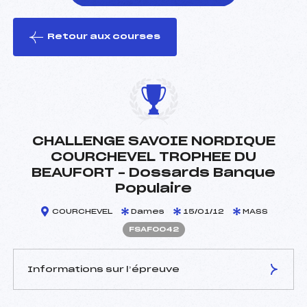
Retour aux courses
foi(s) le ski
CHALLENGE SAVOIE NORDIQUE
COURCHEVEL TROPHEE DU
BEAUFORT – Dossards Banque
Populaire
COURCHEVEL
Dames
15/01/12
MASS
FSAF0042
Informations sur l’épreuve
JURY DE COMPÉTITION