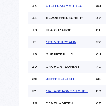
14
STEFFENS MATHIEU
58
15
CLAUSTRE LAURENT
47
16
FLAUX MARCEL
61
17
MEUNIER YOANN
57
18
GUERRIER LUC
64
19
CACHON FLORENT
70
20
JOFFRE LILIAN
55
21
MALASSAGNE MICHEL
66
22
DANEL ADRIEN
67