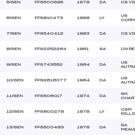
5/SEN
FFS500695
1978
DA
CS V
US
6/SEN
FFS810473
1968
LY
CORM
7/SEN
FFS540412
1983
DA
CS V
8/SEN
FFS2252264
1961
SA
CN R
US
9/SEN
FFS743552
1964
DA
AUTR
US
10/SEN
FFS2616077
1964
DA
AUTR
SN
11/SEN
FFS506017
1974
DA
CHAR
CSM
12/SEN
FFS800278
1978
LY
RILLI
SA
13/SEN
FFS500483
1978
DA
MEAU