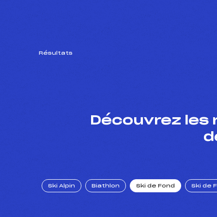
Résultats
Découvrez les 
d
Ski Alpin
Biathlon
Ski de Fond
Ski de 