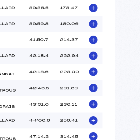
ILLARD
39:38.5
173.47
ILLARD
39:59.8
180.06
41:50.7
214.37
ILLARD
42:18.4
222.94
42:18.6
223.00
ANNAI
42:46.5
231.63
TROUS
43:01.0
236.11
DRAIS
ILLARD
44:06.6
256.41
47:14.2
314.45
TROUS