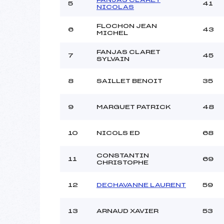
5
41
NICOLAS
FLOCHON JEAN
6
43
MICHEL
FANJAS CLARET
7
45
SYLVAIN
8
SAILLET BENOIT
35
9
MARGUET PATRICK
48
10
NICOLS ED
68
CONSTANTIN
11
69
CHRISTOPHE
12
DECHAVANNE LAURENT
59
13
ARNAUD XAVIER
53