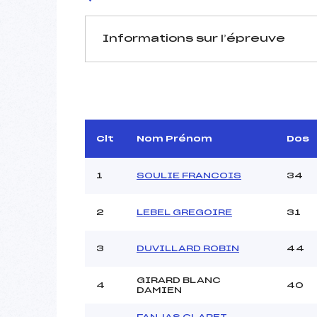
Informations sur l’épreuve
JURY DE COMPÉTITION
Délégué Technique :
M
D.T Adjoint :
Dir. Epreuve :
M
Clt
Nom Prénom
Dos
1
SOULIE FRANCOIS
34
2
LEBEL GREGOIRE
31
Pénalité appliquée :
3
DUVILLARD ROBIN
44
Coefficient :
Catégorie :
GIRARD BLANC
4
40
DAMIEN
Style :
FANJAS CLARET