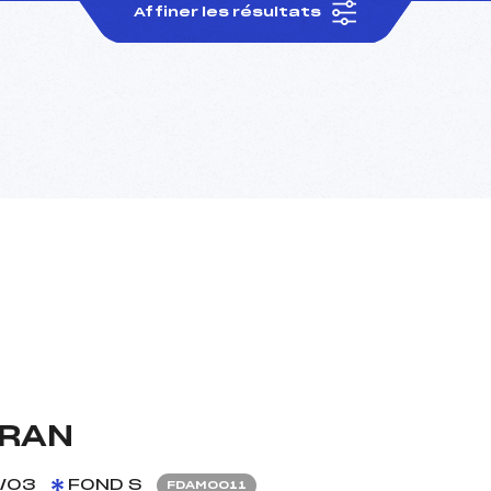
Affiner les résultats
TRAN
/03
FOND S
FDAM0011