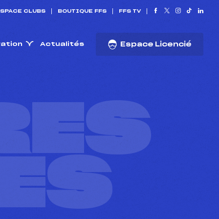
SPACE CLUBS
BOUTIQUE FFS
FFS TV
ration
Actualités
Espace Licencié
RES
ES