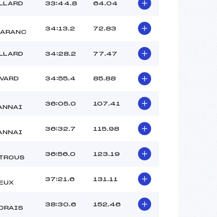
ILLARD
33:44.8
64.04
34:13.2
72.83
ARANC
ILLARD
34:28.2
77.47
EVARD
34:55.4
85.88
36:05.0
107.41
ANNAI
36:32.7
115.98
ANNAI
36:56.0
123.19
TROUS
37:21.6
131.11
EUX
38:30.6
152.46
DRAIS