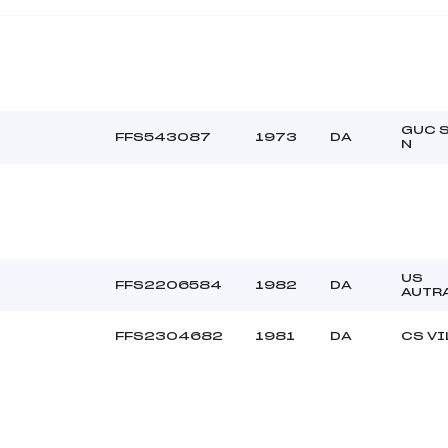
GUC 
FFS543087
1973
DA
N
US
FFS2206584
1982
DA
AUTR
FFS2304682
1981
DA
CS V