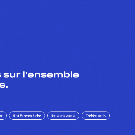
 sur l’ensemble
s.
ue
Ski Freestyle
Snowboard
Télémark