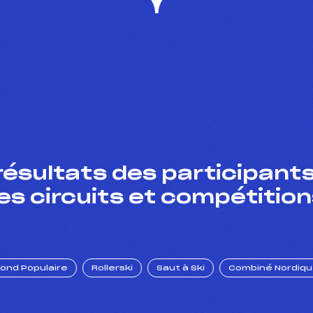
résultats des participants
es circuits et compétition
Fond Populaire
Rollerski
Saut à Ski
Combiné Nordiq