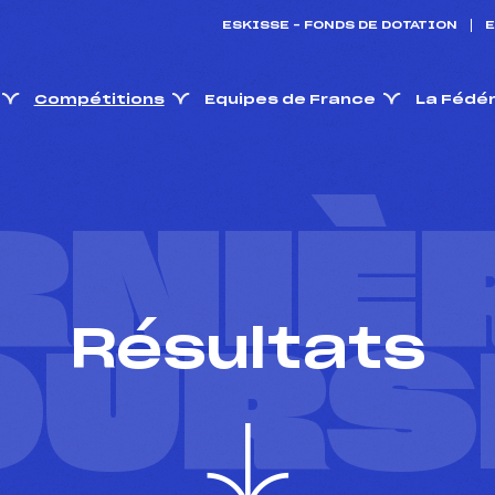
ESKISSE – FONDS DE DOTATION
E
Compétitions
Equipes de France
La Fédé
RNIÈ
Résultats
OURS