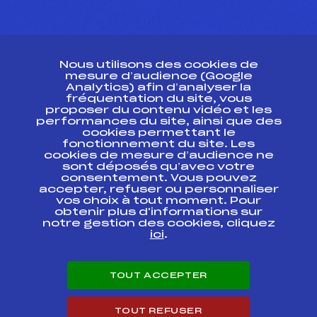
CONTACT
Nous utilisons des cookies de
ESPACE PRESSE
mesure d’audience (Google
Analytics) afin d’analyser la
fréquentation du site, vous
Ressources
proposer du contenu vidéo et les
performances du site, ainsi que des
Pass’Neige
cookies permettant le
Projet sportif fédéral
fonctionnement du site. Les
cookies de mesure d’audience ne
Projet de performance fédéral
sont déposés qu’avec votre
Antidopage
consentement. Vous pouvez
Pôle Développement, Formation, Suivi
accepter, refuser ou personnaliser
Scientifique
vos choix à tout moment. Pour
Listes ministérielles
obtenir plus d'informations sur
notre gestion des cookies, cliquez
Pôle vie de l’athlète
ici
.
Enseignement professionnel
Informatique et chronométrage
Circuits
TOUT ACCEPTER
Carrières
Développement des habiletés mentales
TOUT REFUSER