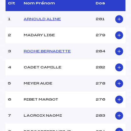
Dir. Epreuve :
SAUVAGE THIERRY (DA)
Clt
Nom Prénom
Dos
1
ARNOULD ALINE
281
CARACTÉRISTIQUES DE LA PISTE
Piste :
BOIS BARBU
2
MADARY LISE
279
Distance :
7.5 km
Point Haut :
–
3
ROCHE BERNADETTE
284
Point Bas :
–
Montée Tot. :
–
Montée Max. :
–
4
CADET CAMILLE
282
Homologation :
–
5
MEYER AUDE
278
Pénalité appliquée :
54.2800
Coefficient :
800
6
RIBET MARGOT
276
Catégorie :
JE/SEN
Style :
C
7
LACROIX NAOMI
283