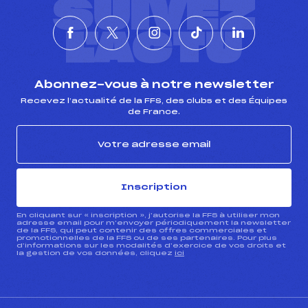
SUIVEZ
L'ACTU
Abonnez-vous à notre newsletter
Recevez l’actualité de la FFS, des clubs et des Équipes
de France.
Inscription
En cliquant sur « inscription », j’autorise la FFS à utiliser mon
adresse email pour m’envoyer périodiquement la newsletter
de la FFS, qui peut contenir des offres commerciales et
promotionnelles de la FFS ou de ses partenaires. Pour plus
d’informations sur les modalités d’exercice de vos droits et
la gestion de vos données, cliquez
ici