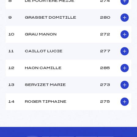
8
DE POORTERE MEIJE
274
9
GRASSET DOMITILLE
280
10
GRAU MANON
272
11
CAILLOT LUCIE
277
12
HAON CAMILLE
285
13
SERVIZET MARIE
273
14
ROGER TIPHAINE
275