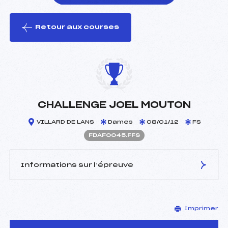
Retour aux courses
foi(s) le ski
CHALLENGE JOEL MOUTON
VILLARD DE LANS
Dames
08/01/12
FS
FDAF0045.FFS
Informations sur l’épreuve
JURY DE COMPÉTITION
Imprimer
Délégué Technique :
GAILLARD LILIAN ()
D.T Adjoint :
–