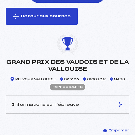
Retour aux courses
foi(s) le ski
GRAND PRIX DES VAUDOIS ET DE LA
VALLOUISE
PELVOUX VALLOUISE
Dames
02/01/12
MASS
FAPF0054.FFS
Informations sur l’épreuve
JURY DE COMPÉTITION
Imprimer
Délégué Technique :
CHENE THIBAUT (AP)