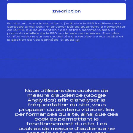
Inscription
En cliquant sur « inscription », j’autorise la FFS à utiliser mon
adresse email pour m’envoyer périodiquement la newsletter
de la FFS, qui peut contenir des offres commerciales et
promotionnelles de la FFS ou de ses partenaires. Pour plus
d’informations sur les modalités d’exercice de vos droits et
la gestion de vos données, cliquez
ici
CONTACT
Nous utilisons des cookies de
ESPACE PRESSE
mesure d’audience (Google
Analytics) afin d’analyser la
fréquentation du site, vous
Ressources
proposer du contenu vidéo et les
performances du site, ainsi que des
Pass’Neige
cookies permettant le
Projet sportif fédéral
fonctionnement du site. Les
cookies de mesure d’audience ne
Projet de performance fédéral