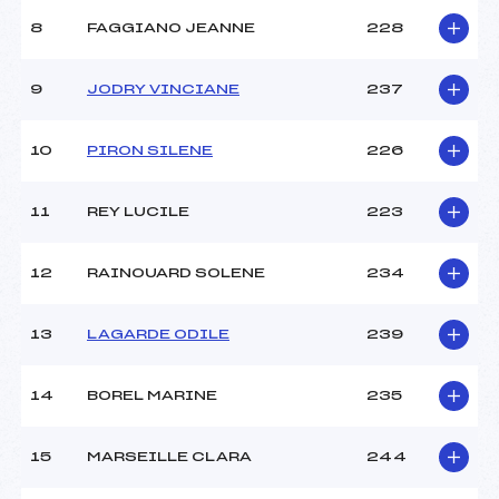
8
FAGGIANO JEANNE
228
9
JODRY VINCIANE
237
10
PIRON SILENE
226
11
REY LUCILE
223
12
RAINOUARD SOLENE
234
13
LAGARDE ODILE
239
14
BOREL MARINE
235
15
MARSEILLE CLARA
244