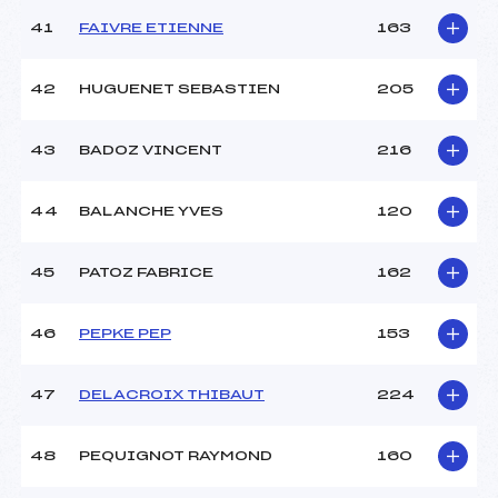
41
FAIVRE ETIENNE
163
42
HUGUENET SEBASTIEN
205
43
BADOZ VINCENT
216
44
BALANCHE YVES
120
45
PATOZ FABRICE
162
46
PEPKE PEP
153
47
DELACROIX THIBAUT
224
48
PEQUIGNOT RAYMOND
160