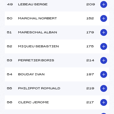
49
LEBEAU SERGE
209
50
MARCHAL NORBERT
152
51
MARESCHAL ALBAN
179
52
MIQUEU SEBASTIEN
175
53
PERRETIER BORIS
214
54
BOUDAY IVAN
197
55
PHILIPPOT ROMUALD
219
56
CLERC JEROME
217