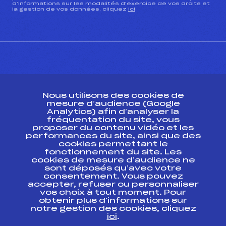
d’informations sur les modalités d’exercice de vos droits et
la gestion de vos données, cliquez
ici
CONTACT
Nous utilisons des cookies de
ESPACE PRESSE
mesure d’audience (Google
Analytics) afin d’analyser la
fréquentation du site, vous
Ressources
proposer du contenu vidéo et les
performances du site, ainsi que des
Pass’Neige
cookies permettant le
Projet sportif fédéral
fonctionnement du site. Les
cookies de mesure d’audience ne
Projet de performance fédéral
sont déposés qu’avec votre
Antidopage
consentement. Vous pouvez
Pôle Développement, Formation, Suivi
accepter, refuser ou personnaliser
Scientifique
vos choix à tout moment. Pour
Listes ministérielles
obtenir plus d'informations sur
notre gestion des cookies, cliquez
Pôle vie de l’athlète
ici
.
Enseignement professionnel