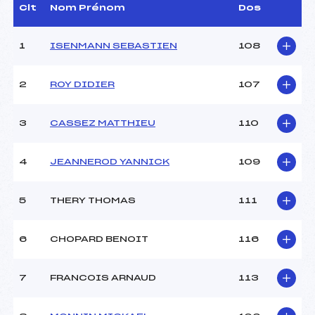
Dir. Epreuve :
PAGNIER ALAIN (MJ)
Clt
Nom Prénom
Dos
1
ISENMANN SEBASTIEN
108
CARACTÉRISTIQUES DE LA PISTE
Piste :
Le Lernier
2
ROY DIDIER
107
Distance :
25 km
Point Haut :
–
3
CASSEZ MATTHIEU
110
Point Bas :
–
Montée Tot. :
–
Montée Max. :
–
4
JEANNEROD YANNICK
109
Homologation :
–
5
THERY THOMAS
111
Pénalité appliquée :
22.1000
Coefficient :
1400
6
CHOPARD BENOIT
116
Catégorie :
JEU->M12
Style :
L
7
FRANCOIS ARNAUD
113