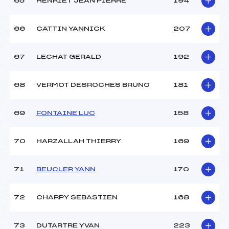
65
HENRIET JEAN PIERRE
194
66
CATTIN YANNICK
207
67
LECHAT GERALD
192
68
VERMOT DESROCHES BRUNO
181
69
FONTAINE LUC
158
70
HARZALLAH THIERRY
169
71
BEUCLER YANN
170
72
CHARPY SEBASTIEN
168
73
DUTARTRE YVAN
223