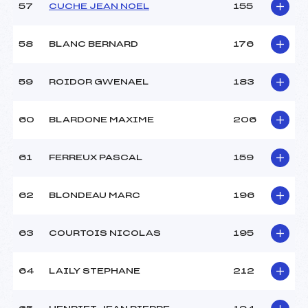
57
CUCHE JEAN NOEL
155
58
BLANC BERNARD
176
59
ROIDOR GWENAEL
183
60
BLARDONE MAXIME
206
61
FERREUX PASCAL
159
62
BLONDEAU MARC
196
63
COURTOIS NICOLAS
195
64
LAILY STEPHANE
212