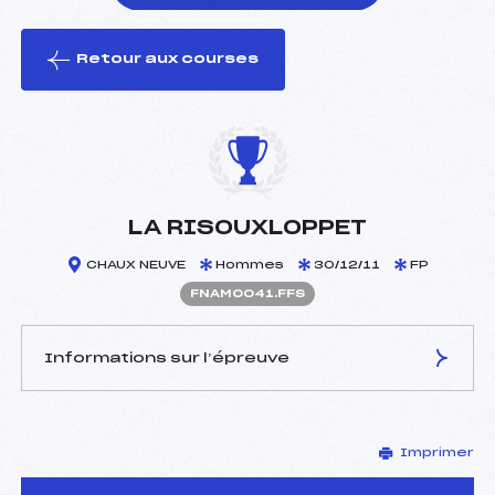
Retour aux courses
foi(s) le ski
LA RISOUXLOPPET
CHAUX NEUVE
Hommes
30/12/11
FP
FNAM0041.FFS
Informations sur l’épreuve
JURY DE COMPÉTITION
Imprimer
Délégué Technique :
PAGNIER MICHEL (MJ)
D.T Adjoint :
–