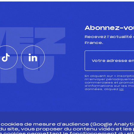
VEZ
Abonnez-vou
Recevez l’actualité 
France.
CTU
En cliquant sur « inscript
m’envoyer périodiquement
commerciales et promotio
d’informations sur les mo
données, cliquez
ici
s cookies de mesure d’audience (Google Analytic
 du site, vous proposer du contenu vidéo et le