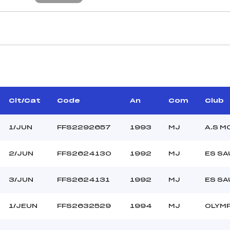
CARACTÉRISTIQU
HERET DOMINIQUE ()
Piste :
–
Distance :
ACQUIN CLAUDE (MJ)
Point Haut :
Clt/Cat
Code
An
Com
Club
Point Bas :
Montée Tot. :
1/JUN
FFS2292657
1993
MJ
A.S M
Montée Max. :
Homologation :
2/JUN
FFS2624130
1992
MJ
ES S
3/JUN
FFS2624131
1992
MJ
ES S
–
–
JE/JU
1/JEUN
FFS2632529
1994
MJ
OLYMP
L