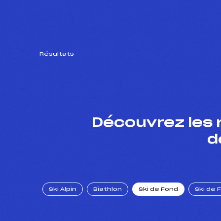
Résultats
Découvrez les 
d
Ski Alpin
Biathlon
Ski de Fond
Ski de 