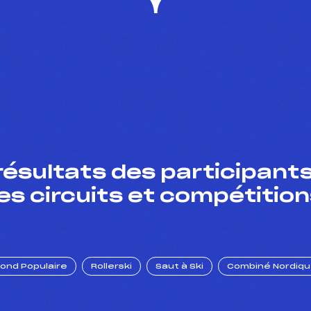
résultats des participants
es circuits et compétition
Fond Populaire
Rollerski
Saut à Ski
Combiné Nordiq