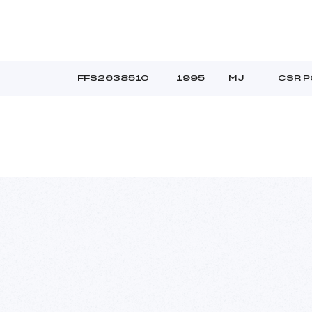
FFS2638510
1995
MJ
CSR P