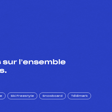
 sur l’ensemble
s.
ue
Ski Freestyle
Snowboard
Télémark