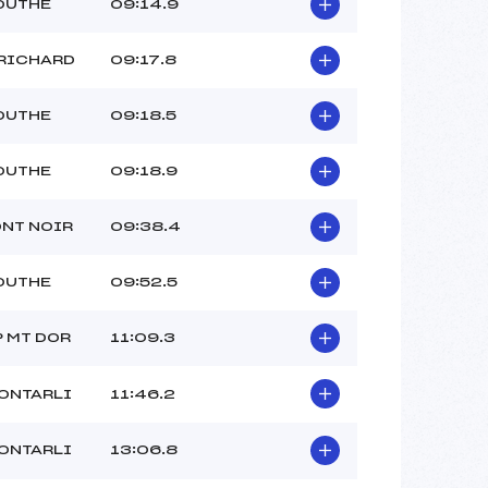
OUTHE
09:14.9
RICHARD
09:17.8
OUTHE
09:18.5
OUTHE
09:18.9
NT NOIR
09:38.4
OUTHE
09:52.5
 MT DOR
11:09.3
ONTARLI
11:46.2
ONTARLI
13:06.8