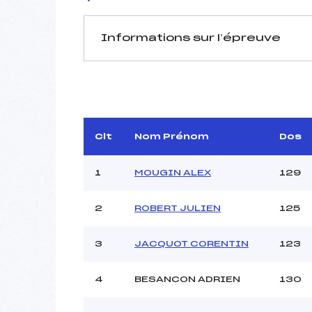
Informations sur l’épreuve
JURY DE COMPÉTITION
Délégué Technique :
VAUC
D.T Adjoint :
Dir. Epreuve :
J
Clt
Nom Prénom
Dos
1
MOUGIN ALEX
129
2
ROBERT JULIEN
125
3
JACQUOT CORENTIN
123
Pénalité appliquée :
Coefficient :
Catégorie :
4
BESANCON ADRIEN
130
Style :