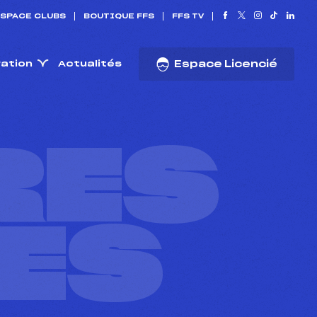
SPACE CLUBS
BOUTIQUE FFS
FFS TV
ration
Actualités
Espace Licencié
RES
ES