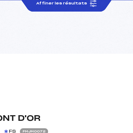
Affiner les résultats
ONT D'OR
1
FS
FMJM0072