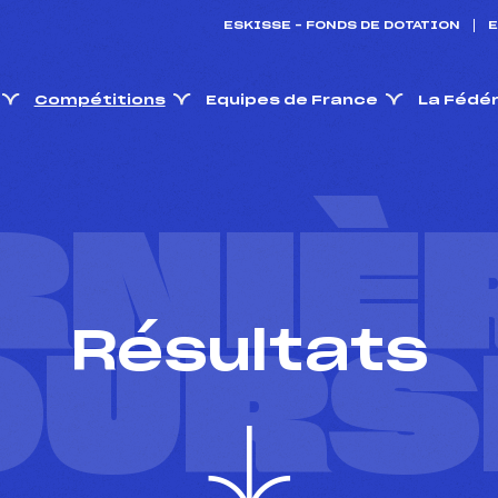
ESKISSE – FONDS DE DOTATION
E
Compétitions
Equipes de France
La Fédé
RNIÈ
Résultats
OURS