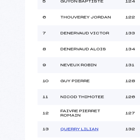
5
GUYON BAPTISTE
124
6
THOUVEREY JORDAN
122
7
DENERVAUD VICTOR
133
8
DENERVAUD ALOIS
134
9
NEVEUX ROBIN
131
10
GUY PIERRE
128
11
NICOD THIMOTEE
126
FAIVRE PIERRET
12
127
ROMAIN
13
QUERRY LILIAN
132