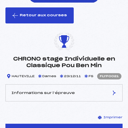
Retour aux courses
foi(s) le ski
CHRONO stage Individuelle en
Classique Pou Ben Min
HAUTEVILLE
Dames
23/12/11
FS
FLYF0021
Informations sur l’épreuve
JURY DE COMPÉTITION
Imprimer
Délégué Technique :
PICHON JEAN ()
D.T Adjoint :
–