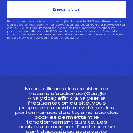
Inscription
En cliquant sur « inscription », j’autorise la FFS à utiliser mon
adresse email pour m’envoyer périodiquement la newsletter
de la FFS, qui peut contenir des offres commerciales et
promotionnelles de la FFS ou de ses partenaires. Pour plus
d’informations sur les modalités d’exercice de vos droits et
la gestion de vos données, cliquez
ici
CONTACT
Nous utilisons des cookies de
ESPACE PRESSE
mesure d’audience (Google
Analytics) afin d’analyser la
fréquentation du site, vous
Ressources
proposer du contenu vidéo et les
performances du site, ainsi que des
Pass’Neige
cookies permettant le
Projet sportif fédéral
fonctionnement du site. Les
cookies de mesure d’audience ne
Projet de performance fédéral
sont déposés qu’avec votre