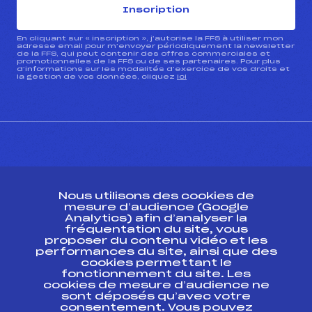
Inscription
En cliquant sur « inscription », j’autorise la FFS à utiliser mon
adresse email pour m’envoyer périodiquement la newsletter
de la FFS, qui peut contenir des offres commerciales et
promotionnelles de la FFS ou de ses partenaires. Pour plus
d’informations sur les modalités d’exercice de vos droits et
la gestion de vos données, cliquez
ici
CONTACT
Nous utilisons des cookies de
ESPACE PRESSE
mesure d’audience (Google
Analytics) afin d’analyser la
fréquentation du site, vous
Ressources
proposer du contenu vidéo et les
performances du site, ainsi que des
Pass’Neige
cookies permettant le
Projet sportif fédéral
fonctionnement du site. Les
cookies de mesure d’audience ne
Projet de performance fédéral
sont déposés qu’avec votre
Antidopage
consentement. Vous pouvez