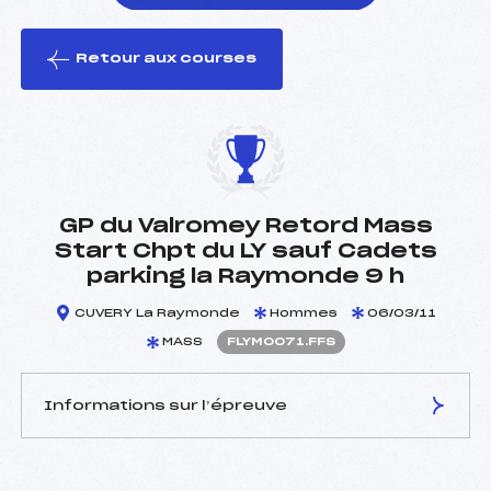
Retour aux courses
foi(s) le ski
GP du Valromey Retord Mass
Start Chpt du LY sauf Cadets
parking la Raymonde 9 h
CUVERY La Raymonde
Hommes
06/03/11
MASS
FLYM0071.FFS
Informations sur l’épreuve
JURY DE COMPÉTITION