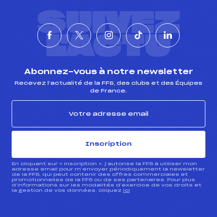
SUIVEZ
L'ACTU
Abonnez-vous à notre newsletter
Recevez l’actualité de la FFS, des clubs et des Équipes
de France.
Inscription
En cliquant sur « inscription », j’autorise la FFS à utiliser mon
adresse email pour m’envoyer périodiquement la newsletter
de la FFS, qui peut contenir des offres commerciales et
promotionnelles de la FFS ou de ses partenaires. Pour plus
d’informations sur les modalités d’exercice de vos droits et
la gestion de vos données, cliquez
ici