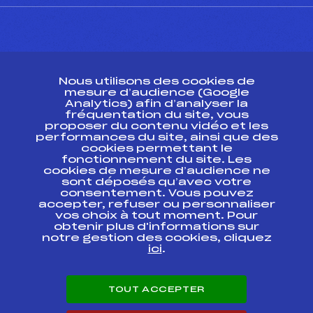
CONTACT
Nous utilisons des cookies de
ESPACE PRESSE
mesure d’audience (Google
Analytics) afin d’analyser la
fréquentation du site, vous
Ressources
proposer du contenu vidéo et les
performances du site, ainsi que des
Pass’Neige
cookies permettant le
Projet sportif fédéral
fonctionnement du site. Les
cookies de mesure d’audience ne
Projet de performance fédéral
sont déposés qu’avec votre
Antidopage
consentement. Vous pouvez
Pôle Développement, Formation, Suivi
accepter, refuser ou personnaliser
Scientifique
vos choix à tout moment. Pour
Listes ministérielles
obtenir plus d'informations sur
notre gestion des cookies, cliquez
Pôle vie de l’athlète
ici
.
Enseignement professionnel
Informatique et chronométrage
Circuits
TOUT ACCEPTER
Carrières