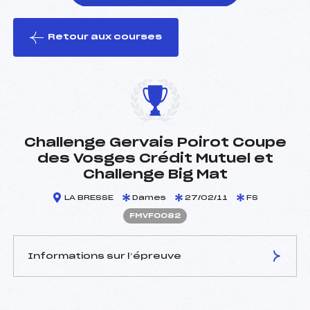
Retour aux courses
foi(s) le ski
Challenge Gervais Poirot Coupe
des Vosges Crédit Mutuel et
Challenge Big Mat
LA BRESSE
Dames
27/02/11
FS
FMVF0082
Informations sur l’épreuve
JURY DE COMPÉTITION