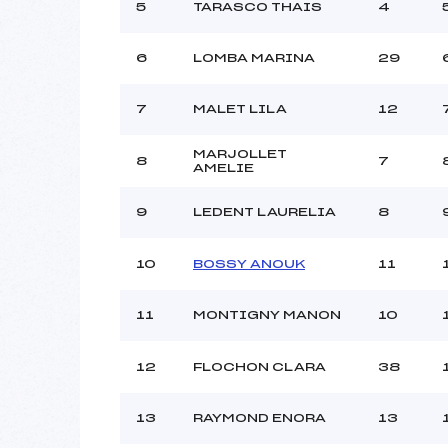
5
TARASCO THAIS
4
6
LOMBA MARINA
29
7
MALET LILA
12
MARJOLLET
8
7
AMELIE
9
LEDENT LAURELIA
8
10
BOSSY ANOUK
11
11
MONTIGNY MANON
10
12
FLOCHON CLARA
38
13
RAYMOND ENORA
13