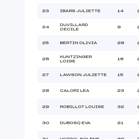
23
IBARS JULIETTE
14
DUVILLARD
24
9
CECILE
25
BERTIN OLIVIA
28
KUNTZINGER
26
16
LOISE
27
LAWSON JULIETTE
15
28
CALORI LEA
23
29
ROBILLOT LOUISE
32
30
DUBOSQ EVA
21
31
VOIROL SOLENE
39