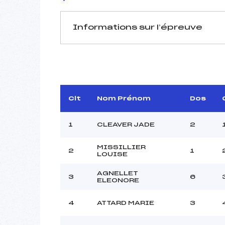
Informations sur l’épreuve
JURY DE COMPÉTITION
Délégué Technique :
D.T Adjoint :
TOURNI
Dir. Epreuve :
ROGUE
Clt
Nom Prénom
Dos
1
CLEAVER JADE
2
MISSILLIER
2
1
LOUISE
AGNELLET
Pénalité appliquée :
3
6
ELEONORE
Coefficient :
Catégorie :
4
ATTARD MARIE
3
Style :