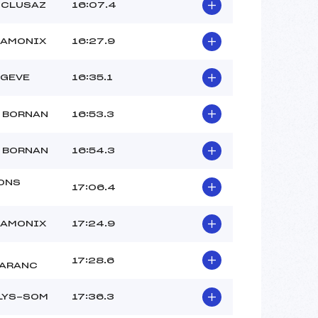
 CLUSAZ
16:07.4
HAMONIX
16:27.9
EGEVE
16:35.1
 BORNAN
16:53.3
 BORNAN
16:54.3
ONS
17:06.4
HAMONIX
17:24.9
17:28.6
ARANC
LYS-SOM
17:36.3