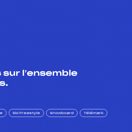
 sur l’ensemble
s.
ue
Ski Freestyle
Snowboard
Télémark