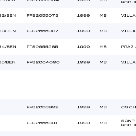
ROCH
32/BEN
FFS2655073
1999
MB
VILL
33/BEN
FFS2655087
1999
MB
VILL
34/BEN
FFS2655285
1999
MB
PRAZ 
35/BEN
FFS2664096
1999
MB
VILL
FFS2658992
1999
MB
CS C
SCNP
FFS2655801
1999
MB
ROCH