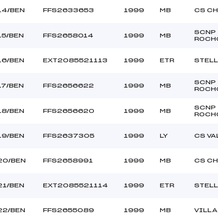
14/BEN
FFS2633653
1999
MB
CS C
SCNP
15/BEN
FFS2658014
1999
MB
ROCH
16/BEN
EXT2085521113
1999
ETR
STELL
SCNP
17/BEN
FFS2656622
1999
MB
ROCH
SCNP
18/BEN
FFS2656620
1999
MB
ROCH
19/BEN
FFS2637305
1999
LY
CS V
20/BEN
FFS2658991
1999
MB
CS C
21/BEN
EXT2085521114
1999
ETR
STELL
22/BEN
FFS2655089
1999
MB
VILL