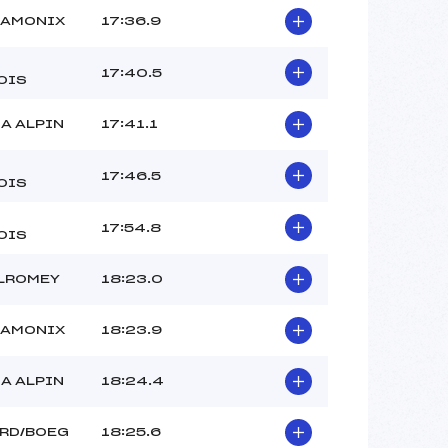
HAMONIX
17:36.9
17:40.5
OIS
A ALPIN
17:41.1
17:46.5
OIS
17:54.8
OIS
ALROMEY
18:23.0
HAMONIX
18:23.9
A ALPIN
18:24.4
ARD/BOEG
18:25.6