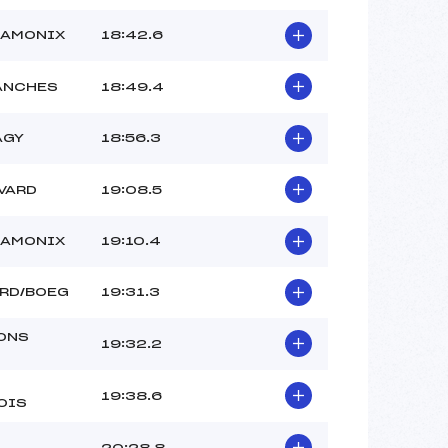
HAMONIX
18:42.6
ANCHES
18:49.4
AGY
18:56.3
VARD
19:08.5
HAMONIX
19:10.4
ARD/BOEG
19:31.3
ONS
19:32.2
19:38.6
OIS
20:28.8