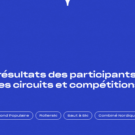
résultats des participants
es circuits et compétition
Fond Populaire
Rollerski
Saut à Ski
Combiné Nordiq