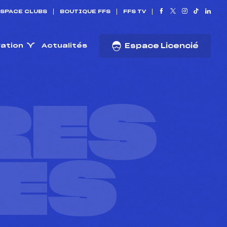
SPACE CLUBS
BOUTIQUE FFS
FFS TV
ration
Actualités
Espace Licencié
RES
ES