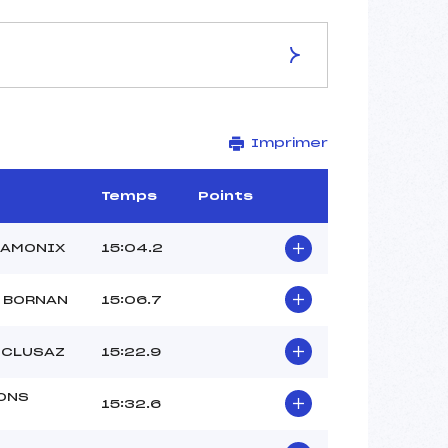
ES DE LA PISTE
Imprimer
Piste de course
3 km
–
Temps
Points
–
–
HAMONIX
15:04.2
–
–
 BORNAN
15:06.7
 CLUSAZ
15:22.9
ONS
15:32.6