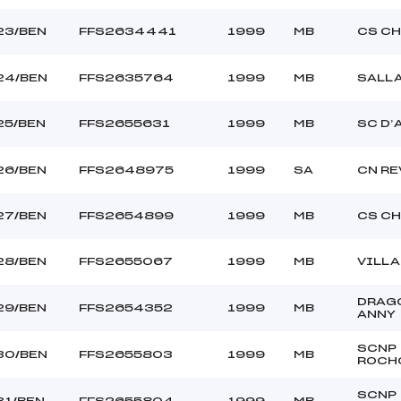
23/BEN
FFS2634441
1999
MB
CS C
24/BEN
FFS2635764
1999
MB
SALL
25/BEN
FFS2655631
1999
MB
SC D’
26/BEN
FFS2648975
1999
SA
CN RE
27/BEN
FFS2654899
1999
MB
CS C
28/BEN
FFS2655067
1999
MB
VILL
DRAG
29/BEN
FFS2654352
1999
MB
ANNY
SCNP
30/BEN
FFS2655803
1999
MB
ROCH
SCNP
31/BEN
FFS2655804
1999
MB