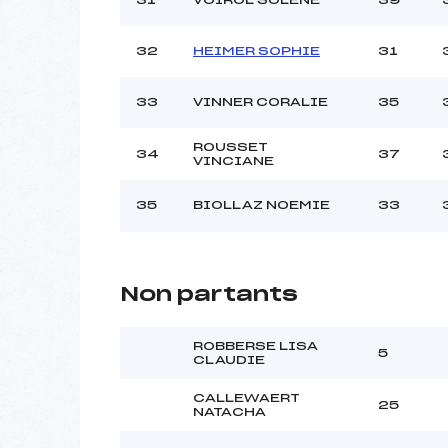
32
HEIMER SOPHIE
31
33
VINNER CORALIE
35
ROUSSET
34
37
VINCIANE
35
BIOLLAZ NOEMIE
33
Non partants
ROBBERSE LISA
5
CLAUDIE
CALLEWAERT
25
NATACHA