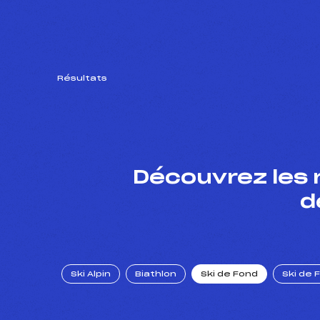
Résultats
Découvrez les 
d
Ski Alpin
Biathlon
Ski de Fond
Ski de 