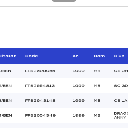
CARACTÉRISTIQU
MINARY JEAN PAUL ()
Piste :
ER CHRISTOPHE (MB)
Distance :
T JEAN CLAUDE (MB)
Point Haut :
Clt/Cat
Code
An
Com
Club
Point Bas :
Montée Tot. :
1/BEN
FFS2629055
1999
MB
CS C
Montée Max. :
Homologation :
2/BEN
FFS2654813
1999
MB
SC GD
–
3/BEN
FFS2643148
1999
MB
CS LA
–
BEN
DRAG
4/BEN
FFS2654349
1999
MB
ANNY
C