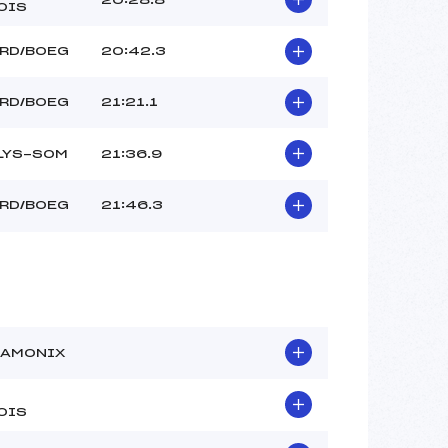
OIS
ARD/BOEG
20:42.3
ARD/BOEG
21:21.1
LYS-SOM
21:36.9
ARD/BOEG
21:46.3
HAMONIX
OIS