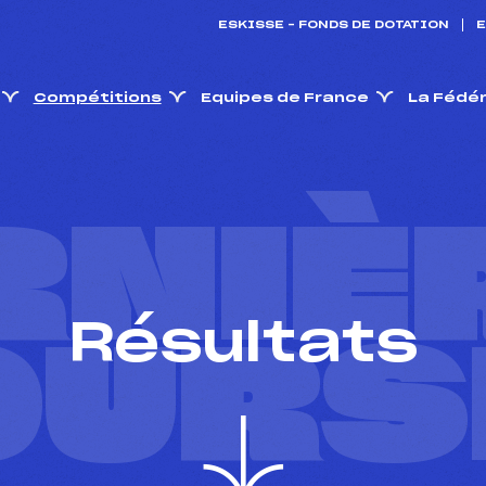
ESKISSE – FONDS DE DOTATION
E
Compétitions
Equipes de France
La Fédé
RNIÈ
Résultats
OURS