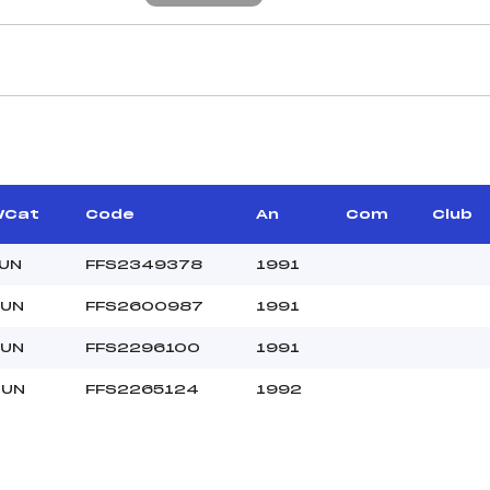
CARACTÉRISTIQU
–
Piste :
–
Distance :
–
Point Haut :
t/Cat
Code
An
Com
Club
Point Bas :
Montée Tot. :
JUN
FFS2349378
1991
Montée Max. :
JUN
FFS2600987
1991
Homologation :
JUN
FFS2296100
1991
35.0000
JUN
FFS2265124
1992
–
JUN
–