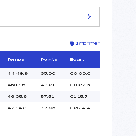
ES DE LA PISTE
Imprimer
–
15 km
–
Temps
Points
Ecart
–
–
44:49.9
35.00
00:00.0
–
45:17.5
43.21
00:27.6
–
46:05.6
57.51
01:15.7
47:14.3
77.95
02:24.4