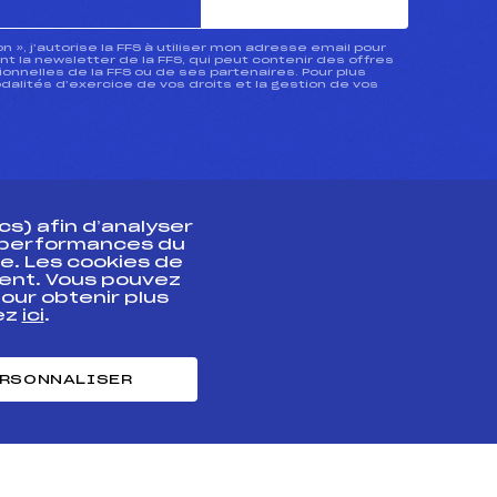
ion », j’autorise la FFS à utiliser mon adresse email pour
 la newsletter de la FFS, qui peut contenir des offres
nnelles de la FFS ou de ses partenaires. Pour plus
dalités d’exercice de vos droits et la gestion de vos
s) afin d’analyser
s performances du
e. Les cookies de
ent. Vous pouvez
athlète
our obtenir plus
uez
ici
.
t professionnel
e et chronométrage
RSONNALISER
nt des habiletés