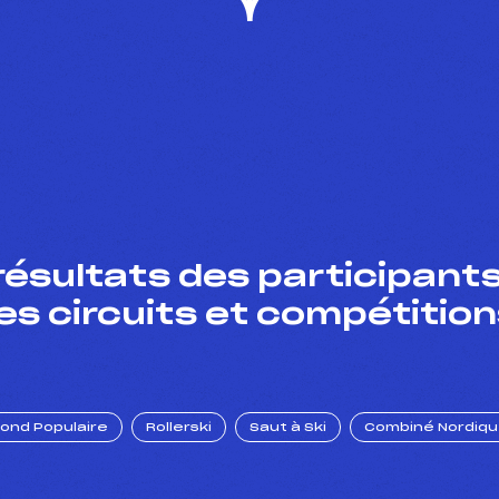
résultats des participants
es circuits et compétition
Fond Populaire
Rollerski
Saut à Ski
Combiné Nordiq