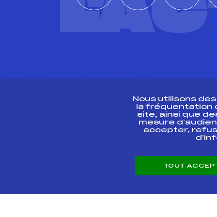
L'A
Nous utilisons de
la fréquentation
site, ainsi que 
R
mesure d’audien
accepter, refus
d'in
CONTACT
TOUT ACCEP
ESPACE PRESSE