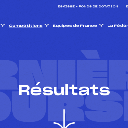
ESKISSE – FONDS DE DOTATION
E
Compétitions
Equipes de France
La Fédé
RNIÈ
Résultats
OURS