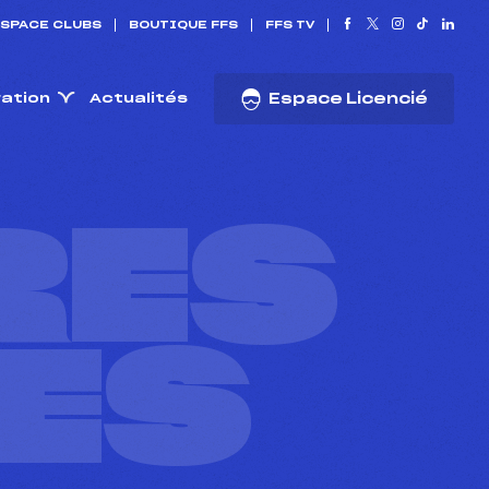
SPACE CLUBS
BOUTIQUE FFS
FFS TV
ration
Actualités
Espace Licencié
RES
ES