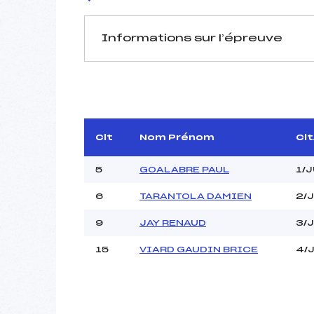
Informations sur l’épreuve
JURY DE COMPÉTITION
Délégué Technique :
D.T Adjoint :
Dir. Epreuve :
Clt
Nom Prénom
Cl
5
GOALABRE PAUL
1/
6
TARANTOLA DAMIEN
2/
9
JAY RENAUD
3/
Pénalité appliquée :
15
VIARD GAUDIN BRICE
4/
Coefficient :
Catégorie :
Style :