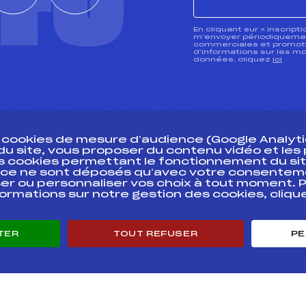
CTU
En cliquant sur « inscript
m’envoyer périodiquement
commerciales et promotio
d’informations sur les mo
données, cliquez
ici
s cookies de mesure d’audience (Google Analytic
 du site, vous proposer du contenu vidéo et le
des cookies permettant le fonctionnement du sit
essources
ce ne sont déposés qu’avec votre consentem
Pass’Neige
Pôle vie de l’
er ou personnaliser vos choix à tout moment. P
formations sur notre gestion des cookies, cliq
Projet sportif fédéral
Enseignemen
Projet de performance fédéral
Informatiqu
Antidopage
Circuits
TER
TOUT REFUSER
PE
Pôle Développement, Formation, Suivi
Carrières
Scientifique
Développeme
Listes ministérielles
mentales