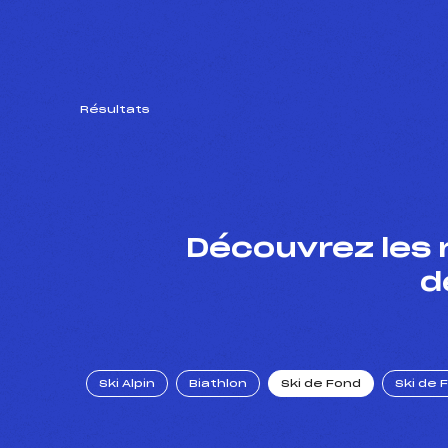
Résultats
Découvrez les 
d
Ski Alpin
Biathlon
Ski de Fond
Ski de 