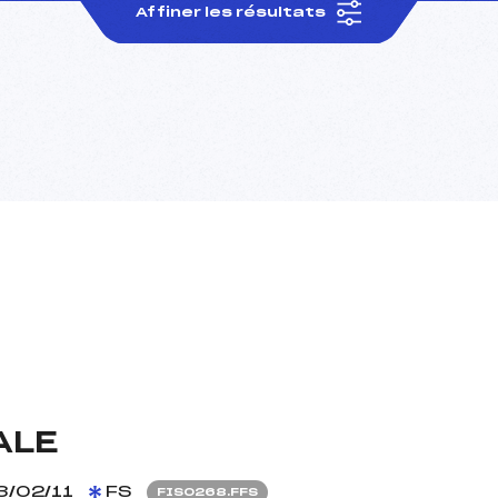
Affiner les résultats
ALE
3/02/11
FS
FIS0268.FFS