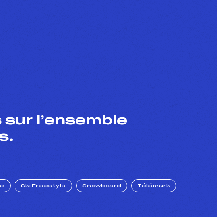
 sur l’ensemble
s.
ue
Ski Freestyle
Snowboard
Télémark