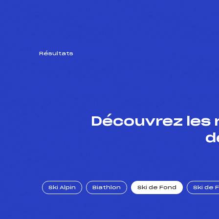
Résultats
Découvrez les 
d
Ski Alpin
Biathlon
Ski de Fond
Ski de 