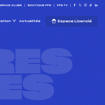
SPACE CLUBS
BOUTIQUE FFS
FFS TV
ration
Actualités
Espace Licencié
RES
ES