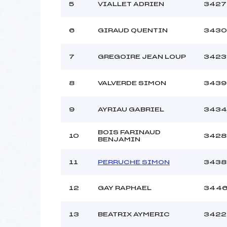
5
VIALLET ADRIEN
3427
6
GIRAUD QUENTIN
3430
7
GREGOIRE JEAN LOUP
3423
8
VALVERDE SIMON
3439
9
AYRIAU GABRIEL
3434
BOIS FARINAUD
10
3428
BENJAMIN
11
PERRUCHE SIMON
3438
12
GAY RAPHAEL
344
13
BEATRIX AYMERIC
3422