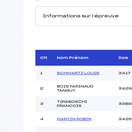
Informations sur l’épreuve
JURY DE COMPÉTITION
Délégué Technique :
DUCO
D.T Adjoint :
Dir. Epreuve :
M
Clt
Nom Prénom
Dos
1
SCHWARTZ LOUIS
3417
BOIS FARINAUD
2
3429
TANGUY
TIRABOSCHI
Pénalité appliquée :
3
3389
FRANCOIS
Coefficient :
Catégorie :
4
MARTIN ROBIN
3425
Style :