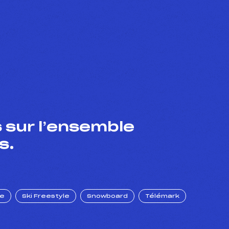
 sur l’ensemble
s.
ue
Ski Freestyle
Snowboard
Télémark