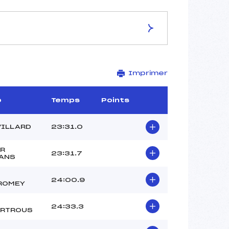
ES DE LA PISTE
Imprimer
CHAMPIONNAT DE FRANCE
10 km
–
b
Temps
Points
–
–
VILLARD
23:31.0
–
141
R
23:31.7
ANS
24:00.9
ROMEY
24:33.3
RTROUS