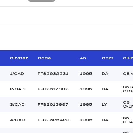
CARACTÉRISTIQU
RDEAU VINCENT (DA)
Piste :
–
Distance :
ARGUET PATRICK (DA)
Point Haut :
Clt/Cat
Code
An
Com
Clu
Point Bas :
Montée Tot. :
1/CAD
FFS2632231
1995
DA
CS 
Montée Max. :
Homologation :
SNG
2/CAD
FFS2617802
1995
DA
OIS
CS
–
3/CAD
FFS2613997
1995
LY
VAL
–
CAD
SN
4/CAD
FFS2626423
1996
DA
CHA
C