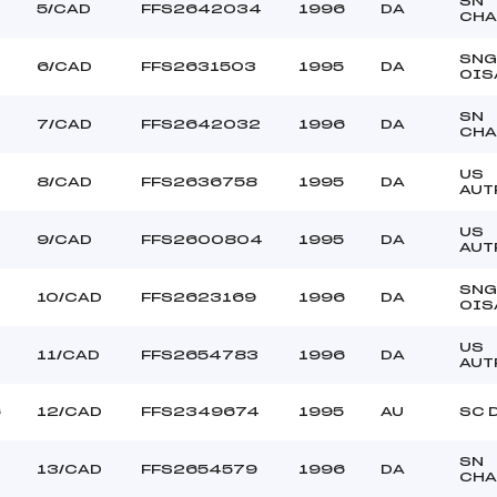
SN
5/CAD
FFS2642034
1996
DA
CHA
SNG
6/CAD
FFS2631503
1995
DA
OIS
SN
7/CAD
FFS2642032
1996
DA
CHA
US
8/CAD
FFS2636758
1995
DA
AUT
US
9/CAD
FFS2600804
1995
DA
AUT
SNG
10/CAD
FFS2623169
1996
DA
OIS
US
11/CAD
FFS2654783
1996
DA
AUT
6
12/CAD
FFS2349674
1995
AU
SC 
SN
13/CAD
FFS2654579
1996
DA
CHA