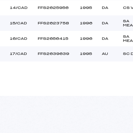
14/CAD
FFS2625956
1995
DA
CS 
SA
15/CAD
FFS2623758
1996
DA
MEA
SA
16/CAD
FFS2656415
1996
DA
MEA
7
17/CAD
FFS2639639
1995
AU
SC 