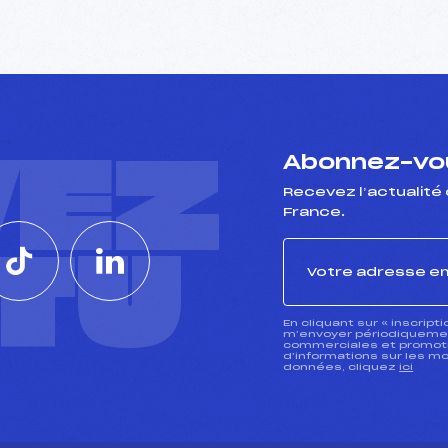
VEZ
Abonnez-vou
Recevez l’actualité 
France.
CTU
En cliquant sur « inscript
m’envoyer périodiquement
commerciales et promotio
d’informations sur les mo
données, cliquez
ici