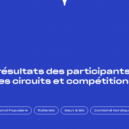
résultats des participants
es circuits et compétition
Fond Populaire
Rollerski
Saut à Ski
Combiné Nordiq