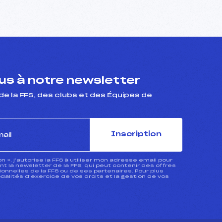
s à notre newsletter
de la FFS, des clubs et des Équipes de
Inscription
ion », j’autorise la FFS à utiliser mon adresse email pour
 la newsletter de la FFS, qui peut contenir des offres
nnelles de la FFS ou de ses partenaires. Pour plus
dalités d’exercice de vos droits et la gestion de vos