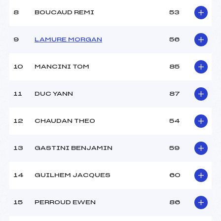
8
BOUCAUD REMI
53
9
LAMURE MORGAN
56
10
MANCINI TOM
85
11
DUC YANN
87
12
CHAUDAN THEO
54
13
GASTINI BENJAMIN
59
14
GUILHEM JACQUES
60
15
PERROUD EWEN
86