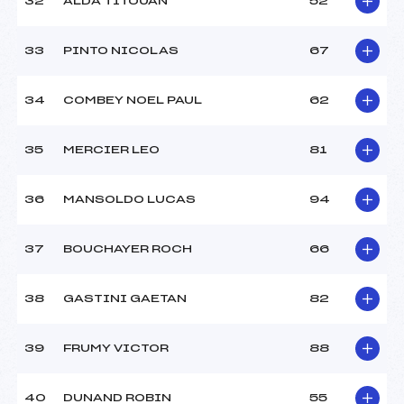
32
ALDA TITOUAN
52
33
PINTO NICOLAS
67
34
COMBEY NOEL PAUL
62
35
MERCIER LEO
81
36
MANSOLDO LUCAS
94
37
BOUCHAYER ROCH
66
38
GASTINI GAETAN
82
39
FRUMY VICTOR
88
40
DUNAND ROBIN
55