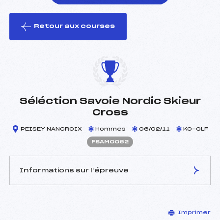
Retour aux courses
foi(s) le ski
Séléction Savoie Nordic Skieur
Cross
PEISEY NANCROIX
Hommes
06/02/11
KO-QLF
FSAM0062
Informations sur l’épreuve
JURY DE COMPÉTITION
Imprimer
Délégué Technique :
FROSSARD CHRISTIAN