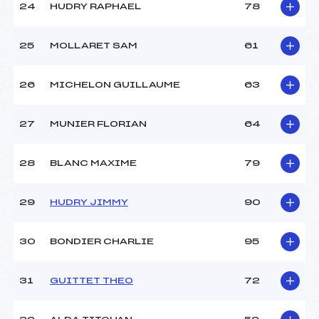
24
HUDRY RAPHAEL
78
25
MOLLARET SAM
61
26
MICHELON GUILLAUME
63
27
MUNIER FLORIAN
64
28
BLANC MAXIME
79
29
HUDRY JIMMY
90
30
BONDIER CHARLIE
95
31
GUITTET THEO
72