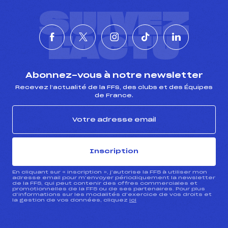
SUIVEZ
L'ACTU
Abonnez-vous à notre newsletter
Recevez l’actualité de la FFS, des clubs et des Équipes
de France.
Inscription
En cliquant sur « inscription », j’autorise la FFS à utiliser mon
adresse email pour m’envoyer périodiquement la newsletter
de la FFS, qui peut contenir des offres commerciales et
promotionnelles de la FFS ou de ses partenaires. Pour plus
d’informations sur les modalités d’exercice de vos droits et
la gestion de vos données, cliquez
ici