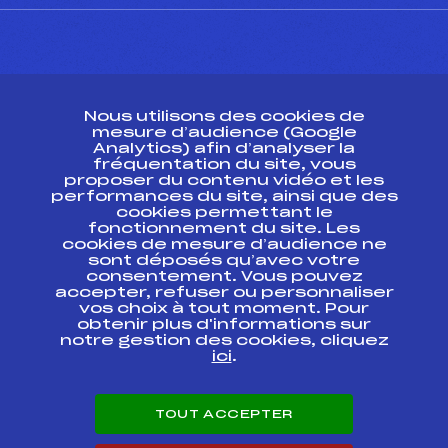
CONTACT
Nous utilisons des cookies de
ESPACE PRESSE
mesure d’audience (Google
Analytics) afin d’analyser la
fréquentation du site, vous
Ressources
proposer du contenu vidéo et les
performances du site, ainsi que des
Pass’Neige
cookies permettant le
Projet sportif fédéral
fonctionnement du site. Les
cookies de mesure d’audience ne
Projet de performance fédéral
sont déposés qu’avec votre
Antidopage
consentement. Vous pouvez
Pôle Développement, Formation, Suivi
accepter, refuser ou personnaliser
Scientifique
vos choix à tout moment. Pour
Listes ministérielles
obtenir plus d'informations sur
notre gestion des cookies, cliquez
Pôle vie de l’athlète
ici
.
Enseignement professionnel
Informatique et chronométrage
Circuits
TOUT ACCEPTER
Carrières