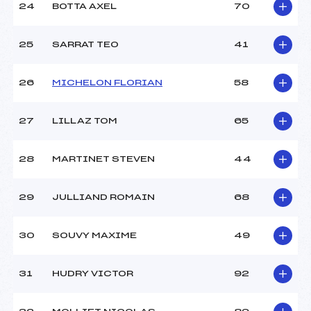
24
BOTTA AXEL
70
25
SARRAT TEO
41
26
MICHELON FLORIAN
58
27
LILLAZ TOM
65
28
MARTINET STEVEN
44
29
JULLIAND ROMAIN
68
30
SOUVY MAXIME
49
31
HUDRY VICTOR
92