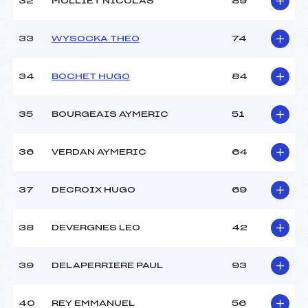
32
MOLLIET NICOLAS
89
33
WYSOCKA THEO
74
34
BOCHET HUGO
84
35
BOURGEAIS AYMERIC
51
36
VERDAN AYMERIC
64
37
DECROIX HUGO
69
38
DEVERGNES LEO
42
39
DELAPERRIERE PAUL
93
40
REY EMMANUEL
56