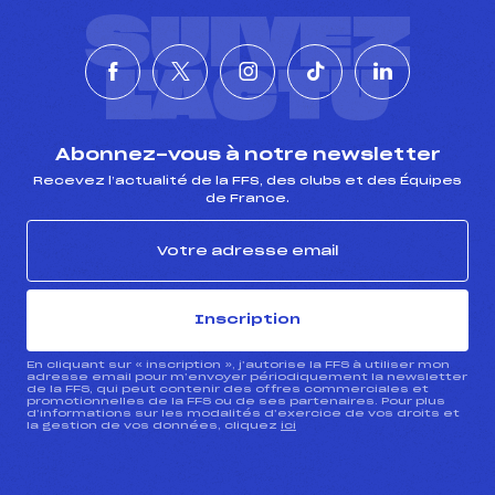
SUIVEZ
L'ACTU
Abonnez-vous à notre newsletter
Recevez l’actualité de la FFS, des clubs et des Équipes
de France.
Inscription
En cliquant sur « inscription », j’autorise la FFS à utiliser mon
adresse email pour m’envoyer périodiquement la newsletter
de la FFS, qui peut contenir des offres commerciales et
promotionnelles de la FFS ou de ses partenaires. Pour plus
d’informations sur les modalités d’exercice de vos droits et
la gestion de vos données, cliquez
ici