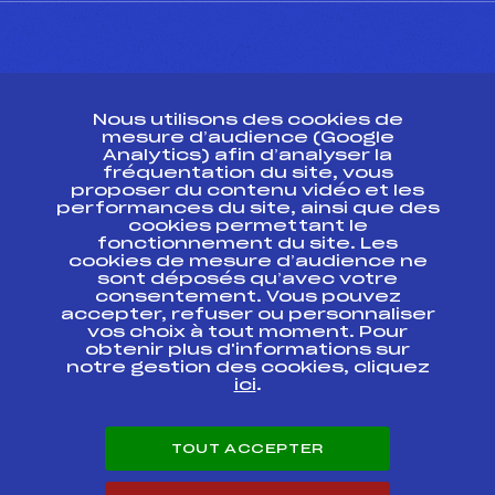
CONTACT
Nous utilisons des cookies de
ESPACE PRESSE
mesure d’audience (Google
Analytics) afin d’analyser la
fréquentation du site, vous
Ressources
proposer du contenu vidéo et les
performances du site, ainsi que des
Pass’Neige
cookies permettant le
Projet sportif fédéral
fonctionnement du site. Les
cookies de mesure d’audience ne
Projet de performance fédéral
sont déposés qu’avec votre
Antidopage
consentement. Vous pouvez
Pôle Développement, Formation, Suivi
accepter, refuser ou personnaliser
Scientifique
vos choix à tout moment. Pour
Listes ministérielles
obtenir plus d'informations sur
notre gestion des cookies, cliquez
Pôle vie de l’athlète
ici
.
Enseignement professionnel
Informatique et chronométrage
Circuits
TOUT ACCEPTER
Carrières
Développement des habiletés mentales