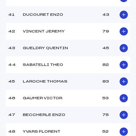
41
DUCOURET ENZO
43
42
VINCENT JEREMY
79
43
GUELDRY QUENTIN
45
44
SABATELLI THEO
82
45
LAROCHE THOMAS
83
46
GAUMER VICTOR
53
47
BECCHERLE ENZO
75
48
YVARS FLORENT
52