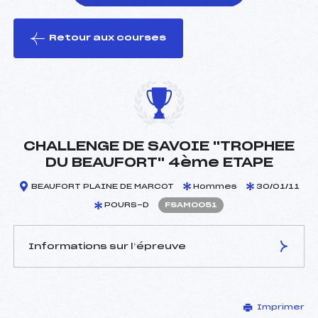
Retour aux courses
foi(s) le ski
CHALLENGE DE SAVOIE "TROPHEE
DU BEAUFORT" 4ème ETAPE
BEAUFORT PLAINE DE MARCOT
Hommes
30/01/11
POURS-D
FSAM0051
Informations sur l’épreuve
JURY DE COMPÉTITION
Imprimer
Délégué Technique :
DHEYRIAT FABIENNE ()