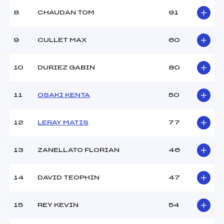
8
CHAUDAN TOM
91
9
CULLET MAX
60
10
DURIEZ GABIN
80
11
OSAKI KENTA
50
12
LERAY MATIS
77
13
ZANELLATO FLORIAN
46
14
DAVID TEOPHIN
47
15
REY KEVIN
54