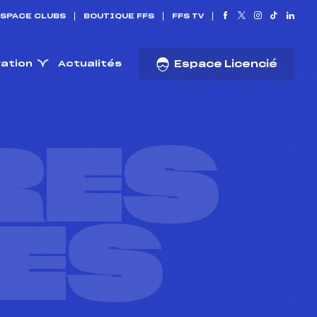
SPACE CLUBS
BOUTIQUE FFS
FFS TV
ration
Actualités
Espace Licencié
RES
ES