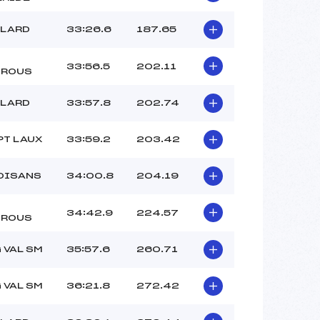
LLARD
33:26.6
187.65
33:56.5
202.11
TROUS
LLARD
33:57.8
202.74
PT LAUX
33:59.2
203.42
OISANS
34:00.8
204.19
34:42.9
224.57
TROUS
 VAL SM
35:57.6
260.71
 VAL SM
36:21.8
272.42