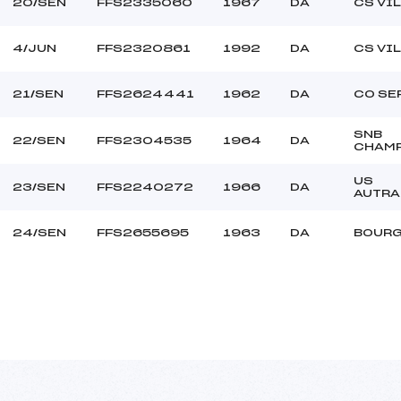
20/SEN
FFS2335060
1967
DA
CS VI
4/JUN
FFS2320861
1992
DA
CS VI
21/SEN
FFS2624441
1962
DA
CO SE
SNB
22/SEN
FFS2304535
1964
DA
CHAM
US
23/SEN
FFS2240272
1966
DA
AUTRA
24/SEN
FFS2655695
1963
DA
BOURG