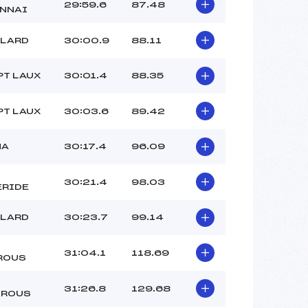
29:59.6
87.48
NNAI
LLARD
30:00.9
88.11
PT LAUX
30:01.4
88.35
PT LAUX
30:03.6
89.42
NA
30:17.4
96.09
30:21.4
98.03
RIDE
LLARD
30:23.7
99.14
31:04.1
118.69
ROUS
31:26.8
129.68
TROUS