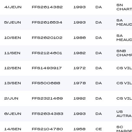
SN
4/JEUN
FFS2614382
1993
DA
CHAR
SA
5/JEUN
FFS2616534
1993
DA
MEAUD
SA
10/SEN
FFS2620102
1986
DA
MEAUD
SNB
11/SEN
FFS2124601
1982
DA
CHAM
12/SEN
FFS1493917
1972
DA
CS VI
13/SEN
FFS500688
1978
DA
CS VI
2/JUN
FFS2321469
1992
DA
CS VI
US
6/JEUN
FFS2634383
1993
DA
AUTRA
SC
14/SEN
FFS2104780
1958
CE
MARGE