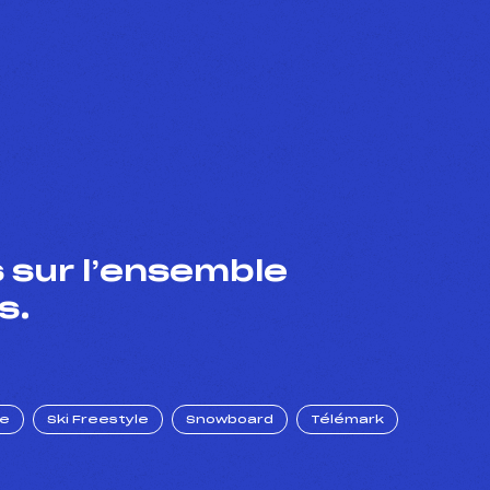
 sur l’ensemble
s.
ue
Ski Freestyle
Snowboard
Télémark