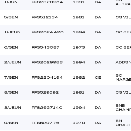
1/JUN
FFS2320954
1991
DA
AUTRA
5/SEN
FFS512134
1981
DA
CS VI
1/JEUN
FFS2624426
1994
DA
CO SE
6/SEN
FFS543087
1973
DA
CO SE
2/JEUN
FFS2629988
1994
DA
ADDS
SC
7/SEN
FFS2204194
1982
CE
MARGE
8/SEN
FFS529592
1981
DA
CS VI
SNB
3/JEUN
FFS2627140
1994
DA
CHAM
SN
9/SEN
FFS529776
1979
DA
CHAR