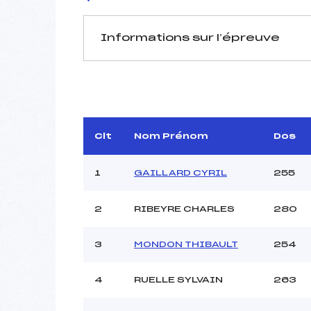
Informations sur l’épreuve
JURY DE COMPÉTITION
Délégué Technique :
V
D.T Adjoint :
Dir. Epreuve :
S
Clt
Nom Prénom
Dos
1
GAILLARD CYRIL
255
2
RIBEYRE CHARLES
280
Pénalité appliquée :
3
MONDON THIBAULT
254
Coefficient :
Catégorie :
4
RUELLE SYLVAIN
263
Style :