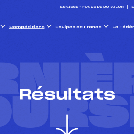
ESKISSE – FONDS DE DOTATION
E
Compétitions
Equipes de France
La Fédé
RNIÈ
Résultats
OURS