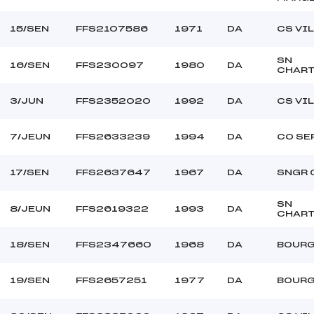
15/SEN
FFS2107586
1971
DA
CS VI
SN
16/SEN
FFS230097
1980
DA
CHAR
3/JUN
FFS2352020
1992
DA
CS VI
7/JEUN
FFS2633239
1994
DA
CO SE
17/SEN
FFS2637647
1967
DA
SNGR 
SN
8/JEUN
FFS2619322
1993
DA
CHAR
18/SEN
FFS2347660
1968
DA
BOURG
19/SEN
FFS2657251
1977
DA
BOURG