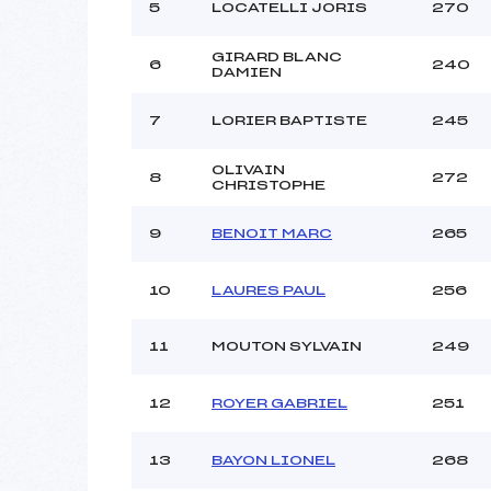
5
LOCATELLI JORIS
270
GIRARD BLANC
6
240
DAMIEN
7
LORIER BAPTISTE
245
OLIVAIN
8
272
CHRISTOPHE
9
BENOIT MARC
265
10
LAURES PAUL
256
11
MOUTON SYLVAIN
249
12
ROYER GABRIEL
251
13
BAYON LIONEL
268