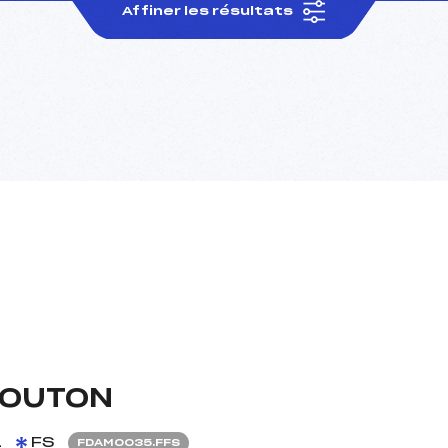
Affiner les résultats
MOUTON
1
FS
FDAM0035.FFS