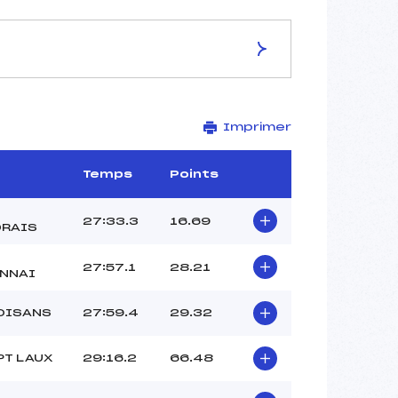
ES DE LA PISTE
Imprimer
Site de Replis
10 km
–
Temps
Points
–
–
27:33.3
16.69
RAIS
–
-1
27:57.1
28.21
NNAI
OISANS
27:59.4
29.32
PT LAUX
29:16.2
66.48