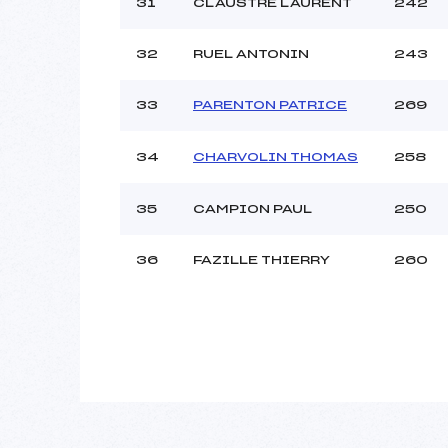
31
CLAUSTRE LAURENT
242
32
RUEL ANTONIN
243
33
PARENTON PATRICE
269
34
CHARVOLIN THOMAS
258
35
CAMPION PAUL
250
36
FAZILLE THIERRY
260