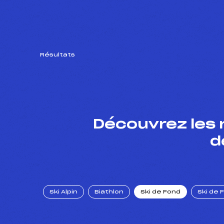
Résultats
Découvrez les 
d
Ski Alpin
Biathlon
Ski de Fond
Ski de 