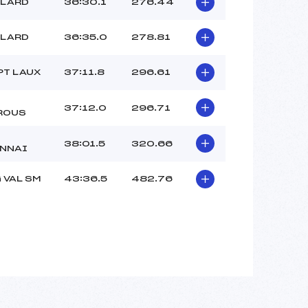
LLARD
36:30.1
276.44
LLARD
36:35.0
278.81
PT LAUX
37:11.8
296.61
37:12.0
296.71
ROUS
38:01.5
320.66
NNAI
 VAL SM
43:36.5
482.76