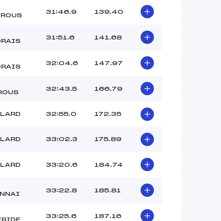
31:46.9
139.40
TROUS
31:51.6
141.68
RAIS
32:04.6
147.97
RAIS
32:43.5
166.79
ROUS
LLARD
32:55.0
172.35
LLARD
33:02.3
175.89
LLARD
33:20.6
184.74
33:22.8
185.81
NNAI
33:25.6
187.16
RIDE