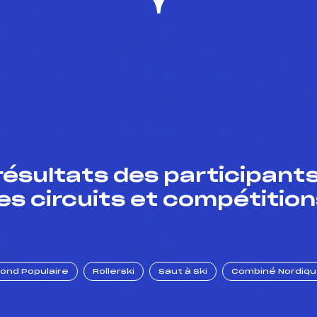
résultats des participants
es circuits et compétition
Fond Populaire
Rollerski
Saut à Ski
Combiné Nordiq