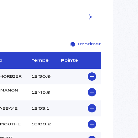
ES DE LA PISTE
Imprimer
Site de Replis
4,6 km
–
b
Temps
Points
–
–
 MORBIER
12:30.9
–
-1
EMANON
12:45.9
ABBAYE
12:53.1
 MOUTHE
13:00.2
 MONT