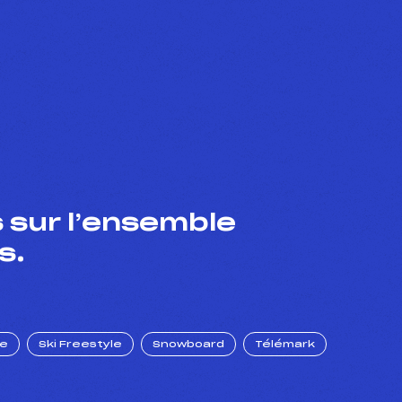
 sur l’ensemble
s.
ue
Ski Freestyle
Snowboard
Télémark