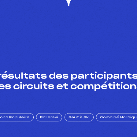
résultats des participants
es circuits et compétition
Fond Populaire
Rollerski
Saut à Ski
Combiné Nordiq