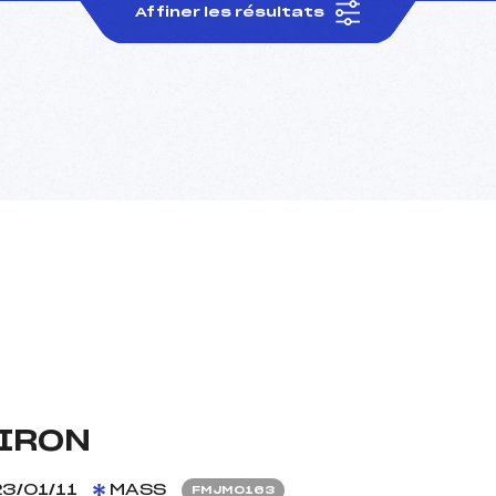
Affiner les résultats
IRON
3/01/11
MASS
FMJM0163