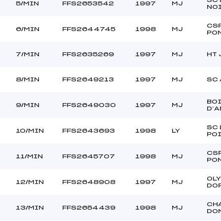
5/MIN
FFS2653542
1997
MJ
NO
CS
6/MIN
FFS2644745
1998
MJ
PO
7/MIN
FFS2635269
1997
MJ
HT 
8/MIN
FFS2649213
1997
MJ
SC 
BO
9/MIN
FFS2649030
1997
MJ
D’
SC 
10/MIN
FFS2643693
1998
LY
PO
CS
11/MIN
FFS2645707
1998
MJ
PO
OL
12/MIN
FFS2648908
1997
MJ
DO
CH
13/MIN
FFS2654439
1998
MJ
DO