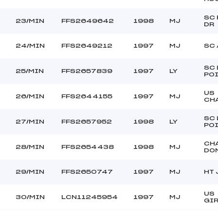
SC
23/MIN
FFS2649642
1998
MJ
DR
24/MIN
FFS2649212
1997
MJ
SC 
SC 
25/MIN
FFS2657839
1997
LY
PO
US
26/MIN
FFS2644155
1997
MJ
CH
SC 
27/MIN
FFS2657952
1998
LY
PO
CH
28/MIN
FFS2654438
1998
MJ
DO
29/MIN
FFS2650747
1997
MJ
HT 
US
30/MIN
LCN11245954
1997
MJ
GI