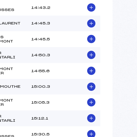
14:43.2
USSES
LAURENT
14:45.3
IS
14:45.5
AMONT
R
14:50.3
NTARLI
 MONT
14:55.6
IR
 MOUTHE
15:00.3
 MONT
15:05.3
IR
R
15:12.1
NTARLI
15:30.5
USSES