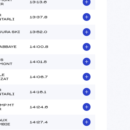
13:13.6
IR
R
13:37.8
NTARLI
JURA SKI
13:52.0
ABBAYE
14:00.8
IS
14:01.5
AMONT
LE
14:06.7
IZAT
R
14:16.1
NTARLI
YMP MT
14:24.6
R
AUX
14:27.4
MBIE