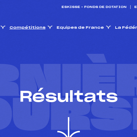
ESKISSE – FONDS DE DOTATION
E
Compétitions
Equipes de France
La Fédé
RNIÈ
Résultats
OURS