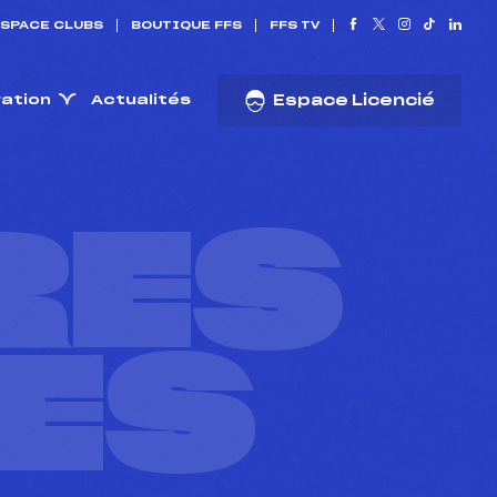
SPACE CLUBS
BOUTIQUE FFS
FFS TV
ration
Actualités
Espace Licencié
RES
ES