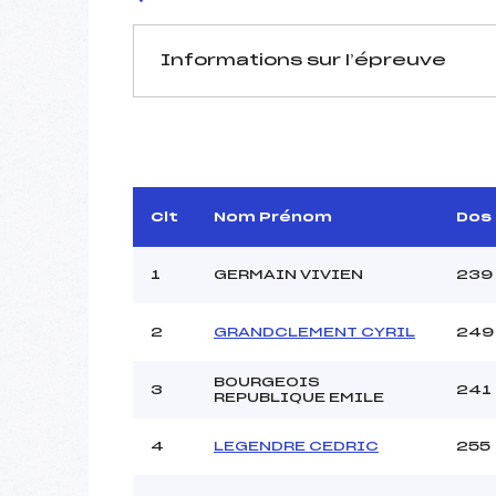
Informations sur l’épreuve
JURY DE COMPÉTITION
Délégué Technique :
AL
D.T Adjoint :
Dir. Epreuve :
V
Clt
Nom Prénom
Dos
1
GERMAIN VIVIEN
239
2
GRANDCLEMENT CYRIL
249
BOURGEOIS
Pénalité appliquée :
3
241
REPUBLIQUE EMILE
Coefficient :
Catégorie :
4
LEGENDRE CEDRIC
255
Style :