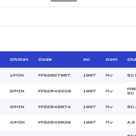
CARACTÉRISTIQU
BANO FRANCOIS (MJ)
Piste :
–
Distance :
ERGUET MICHEL (MJ)
Point Haut :
Clt/Cat
Code
An
Com
Clu
Point Bas :
Montée Tot. :
1/MIN
FFS2627967
1997
MJ
SC
Montée Max. :
Homologation :
PR
2/MIN
FFS2649309
1997
MJ
SC
–
3/MIN
FFS2648874
1997
MJ
SC 
–
MIN
4/MIN
FFS2649639
1997
MJ
A.S
C
SC