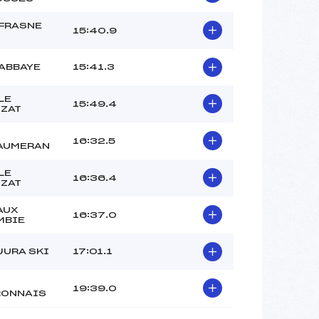
 FRASNE
15:40.9
ABBAYE
15:41.3
LE
15:49.4
IZAT
16:32.5
AUMERAN
LE
16:36.4
IZAT
AUX
16:37.0
MBIE
JURA SKI
17:01.1
19:39.0
RONNAIS