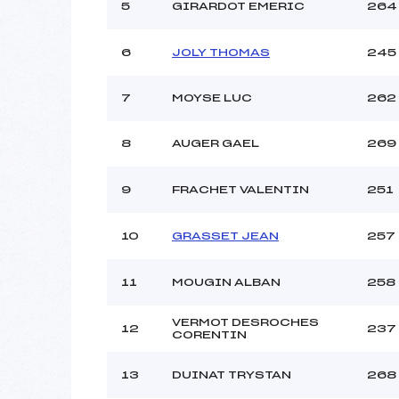
5
GIRARDOT EMERIC
264
6
JOLY THOMAS
245
7
MOYSE LUC
262
8
AUGER GAEL
269
9
FRACHET VALENTIN
251
10
GRASSET JEAN
257
11
MOUGIN ALBAN
258
VERMOT DESROCHES
12
237
CORENTIN
13
DUINAT TRYSTAN
268