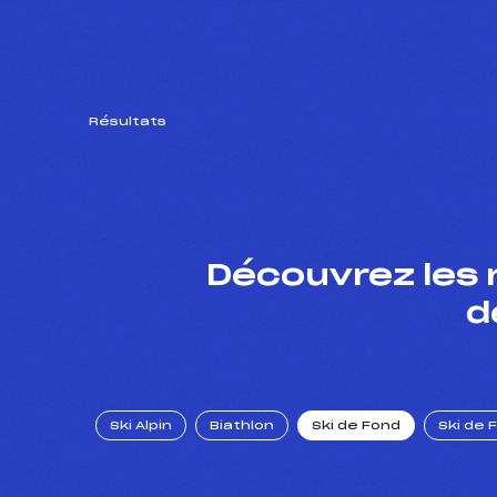
Résultats
Découvrez les 
d
Ski Alpin
Biathlon
Ski de Fond
Ski de 