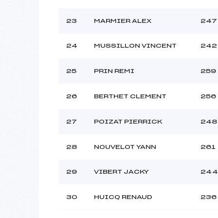
23
MARMIER ALEX
247
24
MUSSILLON VINCENT
242
25
PRIN REMI
259
26
BERTHET CLEMENT
256
27
POIZAT PIERRICK
248
28
NOUVELOT YANN
261
29
VIBERT JACKY
244
30
HUICQ RENAUD
236