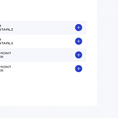
R
NTARLI
R
NTARLI
 MONT
IR
 MONT
IR