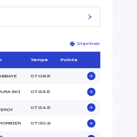
ES DE LA PISTE
Imprimer
Site de Replis
2,3 km
–
b
Temps
Points
–
–
ABBAYE
07:09.5
–
-1
JURA SKI
07:23.5
07:24.5
ZEROY
MORBIER
07:30.9
S