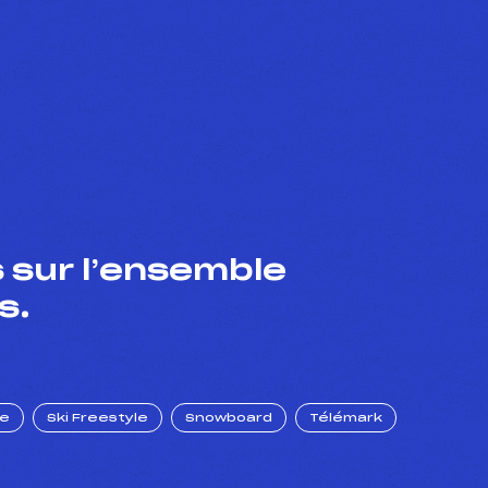
 sur l’ensemble
s.
ue
Ski Freestyle
Snowboard
Télémark