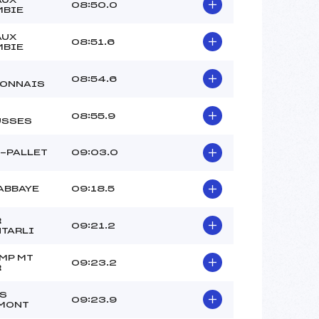
08:50.0
MBIE
AUX
08:51.6
MBIE
08:54.6
RONNAIS
08:55.9
USSES
-PALLET
09:03.0
ABBAYE
09:18.5
R
09:21.2
TARLI
MP MT
09:23.2
R
S
09:23.9
MONT