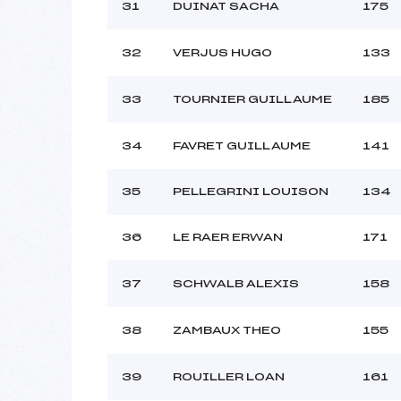
31
DUINAT SACHA
175
32
VERJUS HUGO
133
33
TOURNIER GUILLAUME
185
34
FAVRET GUILLAUME
141
35
PELLEGRINI LOUISON
134
36
LE RAER ERWAN
171
37
SCHWALB ALEXIS
158
38
ZAMBAUX THEO
155
39
ROUILLER LOAN
161