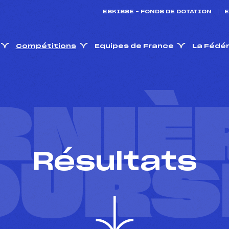
ESKISSE – FONDS DE DOTATION
E
Compétitions
Equipes de France
La Fédé
RNIÈ
Résultats
OURS