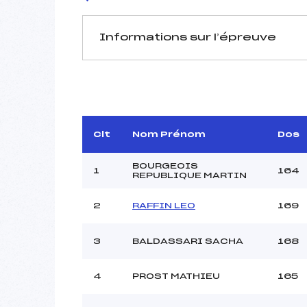
Informations sur l’épreuve
JURY DE COMPÉTITION
Délégué Technique :
AL
D.T Adjoint :
Dir. Epreuve :
V
Clt
Nom Prénom
Dos
BOURGEOIS
1
164
REPUBLIQUE MARTIN
2
RAFFIN LEO
169
Pénalité appliquée :
3
BALDASSARI SACHA
168
Coefficient :
Catégorie :
4
PROST MATHIEU
165
Style :