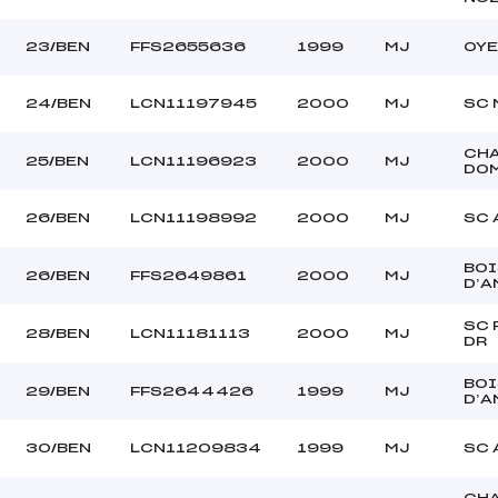
23/BEN
FFS2655636
1999
MJ
OYE
24/BEN
LCN11197945
2000
MJ
SC 
CH
25/BEN
LCN11196923
2000
MJ
DO
26/BEN
LCN11198992
2000
MJ
SC 
BOI
26/BEN
FFS2649861
2000
MJ
D’A
SC 
28/BEN
LCN11181113
2000
MJ
DR
BOI
29/BEN
FFS2644426
1999
MJ
D’A
30/BEN
LCN11209834
1999
MJ
SC 
CH