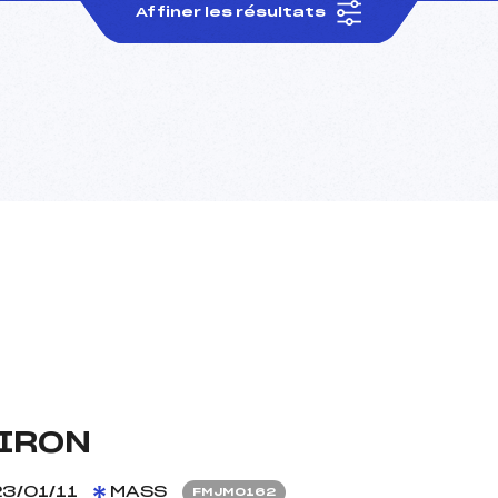
Affiner les résultats
IRON
3/01/11
MASS
FMJM0162