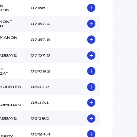
S
07:56.1
MONT
MONT
07:57.4
R
EMANON
07:57.6
ABBAYE
07:57.6
LE
08:09.2
ZAT
MORBIER
08:11.2
08:12.1
AUMERAN
ABBAYE
08:19.5
08:24.4
ZEROY