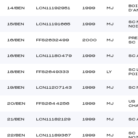
BOI
14/BEN
LCN11192951
1999
MJ
D’A
SC 
15/BEN
LCN11191665
1999
MJ
NOI
PR
16/BEN
FFS2632499
2000
MJ
SC
16/BEN
LCN11180479
1999
MJ
SC 
SC 
18/BEN
FFS2649333
1999
LY
POI
19/BEN
LCN11207143
1999
MJ
SC 
US
20/BEN
FFS2644256
1999
MJ
CH
21/BEN
LCN11182129
1999
MJ
SC 
SC
22/BEN
LCN11189367
1999
MJ
NO