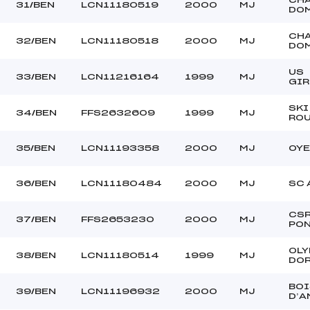
31/BEN
LCN11180519
2000
MJ
DO
CH
32/BEN
LCN11180518
2000
MJ
DO
US
33/BEN
LCN11216164
1999
MJ
GI
SKI
34/BEN
FFS2632609
1999
MJ
RO
35/BEN
LCN11193358
2000
MJ
OYE
36/BEN
LCN11180484
2000
MJ
SC 
CS
37/BEN
FFS2653230
2000
MJ
PON
OLY
38/BEN
LCN11180514
1999
MJ
DO
BOI
39/BEN
LCN11196932
2000
MJ
D’A