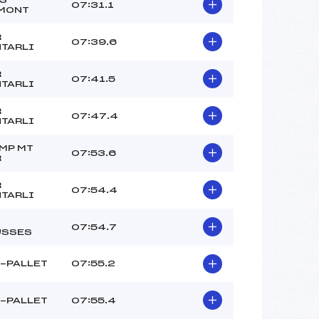
07:31.1
MONT
R
07:39.6
TARLI
R
07:41.5
TARLI
R
07:47.4
TARLI
MP MT
07:53.6
R
R
07:54.4
TARLI
07:54.7
USSES
-PALLET
07:55.2
-PALLET
07:55.4