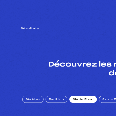
Résultats
Découvrez les 
d
Ski Alpin
Biathlon
Ski de Fond
Ski de 