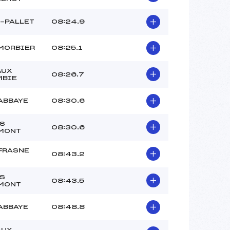
-PALLET
08:24.9
MORBIER
08:25.1
AUX
08:26.7
MBIE
ABBAYE
08:30.6
S
08:30.6
MONT
FRASNE
08:43.2
S
08:43.5
MONT
ABBAYE
08:48.8
AUX