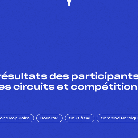
résultats des participants
es circuits et compétition
Fond Populaire
Rollerski
Saut à Ski
Combiné Nordiq