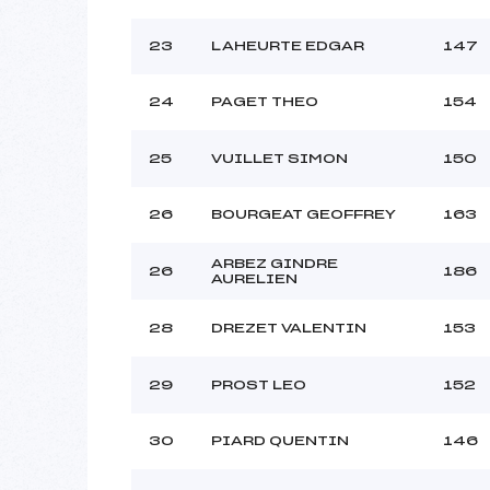
23
LAHEURTE EDGAR
147
24
PAGET THEO
154
25
VUILLET SIMON
150
26
BOURGEAT GEOFFREY
163
ARBEZ GINDRE
26
186
AURELIEN
28
DREZET VALENTIN
153
29
PROST LEO
152
30
PIARD QUENTIN
146