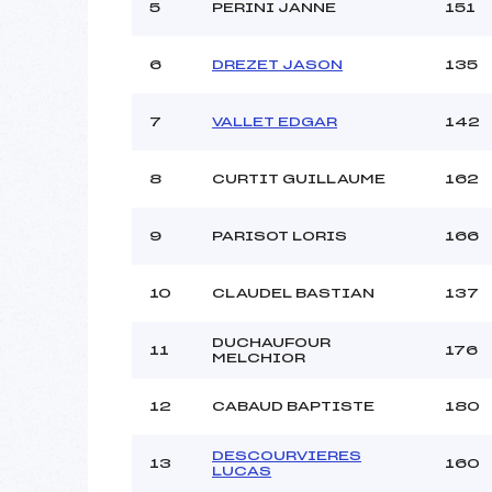
5
PERINI JANNE
151
6
DREZET JASON
135
7
VALLET EDGAR
142
8
CURTIT GUILLAUME
162
9
PARISOT LORIS
166
10
CLAUDEL BASTIAN
137
DUCHAUFOUR
11
176
MELCHIOR
12
CABAUD BAPTISTE
180
DESCOURVIERES
13
160
LUCAS