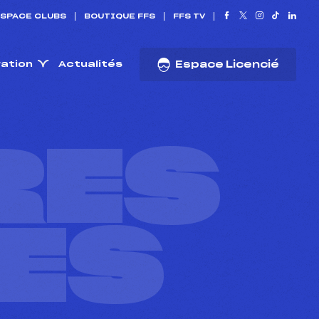
SPACE CLUBS
BOUTIQUE FFS
FFS TV
ration
Actualités
Espace Licencié
RES
ES