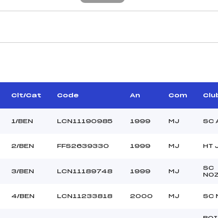
CARACTÉRISTIQU
BANO FRANCOIS (MJ)
Piste :
–
Distance :
ERGUET MICHEL (MJ)
Point Haut :
Clt/Cat
Code
An
Com
Clu
Point Bas :
Montée Tot. :
1/BEN
LCN11190985
1999
MJ
SC 
Montée Max. :
Homologation :
2/BEN
FFS2639330
1999
MJ
HT 
SC
–
3/BEN
LCN11189748
1999
MJ
NO
–
BEN
4/BEN
LCN11233818
2000
MJ
SC 
C
BOI