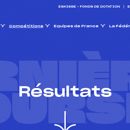
ESKISSE – FONDS DE DOTATION
E
Compétitions
Equipes de France
La Fédé
RNIÈ
Résultats
OURS