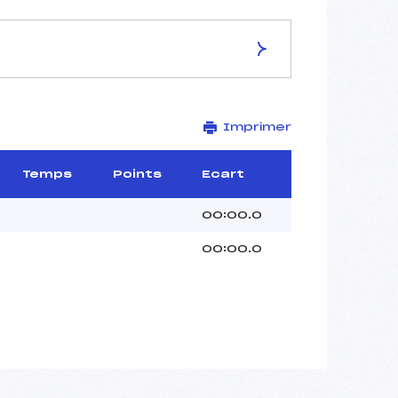
ES DE LA PISTE
Imprimer
–
6X1.3 km
–
Temps
Points
Ecart
–
–
00:00.0
–
00:00.0
–