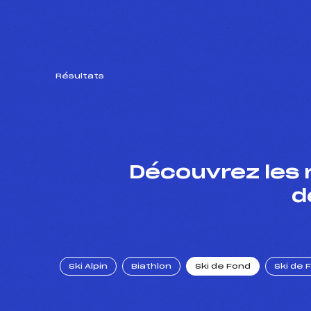
Résultats
Découvrez les 
d
Ski Alpin
Biathlon
Ski de Fond
Ski de 