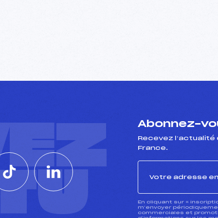
VEZ
Abonnez-vou
Recevez l’actualité 
France.
CTU
En cliquant sur « inscript
m’envoyer périodiquement
commerciales et promotio