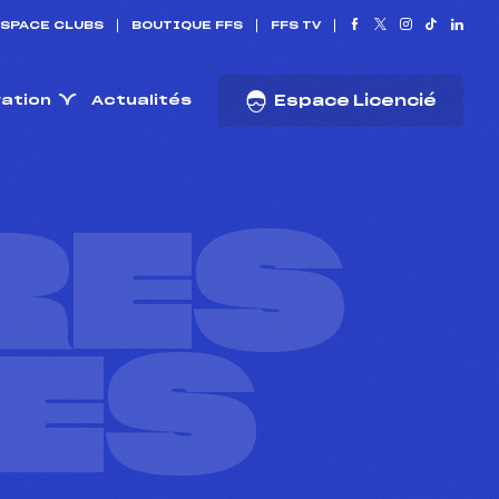
SPACE CLUBS
BOUTIQUE FFS
FFS TV
ration
Actualités
Espace Licencié
RES
ES