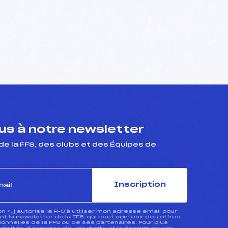
s à notre newsletter
de la FFS, des clubs et des Équipes de
Inscription
ion », j’autorise la FFS à utiliser mon adresse email pour
 la newsletter de la FFS, qui peut contenir des offres
nnelles de la FFS ou de ses partenaires. Pour plus