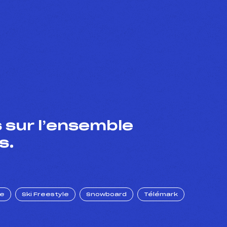
 sur l’ensemble
s.
ue
Ski Freestyle
Snowboard
Télémark