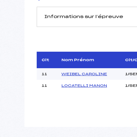
Informations sur l’épreuve
JURY DE COMPÉTITION
Délégué Technique :
D.T Adjoint :
Dir. Epreuve :
Clt
Nom Prénom
Clt/
11
WEIBEL CAROLINE
1/SE
11
LOCATELLI MANON
1/SE
Pénalité appliquée :
Coefficient :
Catégorie :
Style :