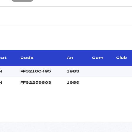
CARACTÉRISTIQU
–
Piste :
–
Distance :
–
Point Haut :
Cat
Code
An
Com
Club
Point Bas :
Montée Tot. :
N
FFS2166495
1983
Montée Max. :
N
FFS2259863
1989
Homologation :
–
–
SEN
–