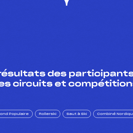
résultats des participants
es circuits et compétition
Fond Populaire
Rollerski
Saut à Ski
Combiné Nordiq