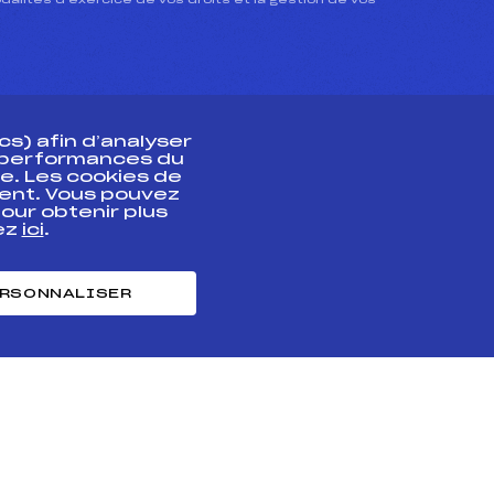
dalités d’exercice de vos droits et la gestion de vos
s) afin d’analyser
s performances du
e. Les cookies de
ent. Vous pouvez
athlète
our obtenir plus
uez
ici
.
t professionnel
e et chronométrage
RSONNALISER
nt des habiletés
ntialité
Cookies