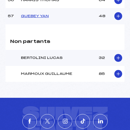
56
HARRIS THOMAS
64
57
GUEBEY YAN
48
Non partants
BERTOLINI LUCAS
32
MARMOUX GUILLAUME
85
SUIVEZ
L'ACTU