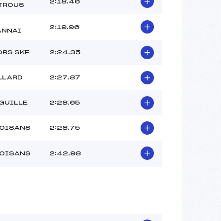
2:18.46
TROUS
2:19.96
ANNAI
ORS SKF
2:24.35
LLARD
2:27.87
GUILLE
2:28.65
 OISANS
2:28.75
 OISANS
2:42.98