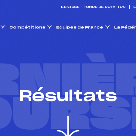
ESKISSE – FONDS DE DOTATION
E
Compétitions
Equipes de France
La Fédé
RNIÈ
Résultats
OURS