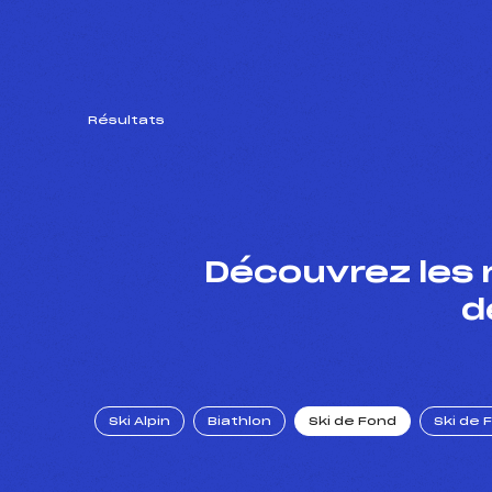
Résultats
Découvrez les 
d
Ski Alpin
Biathlon
Ski de Fond
Ski de 