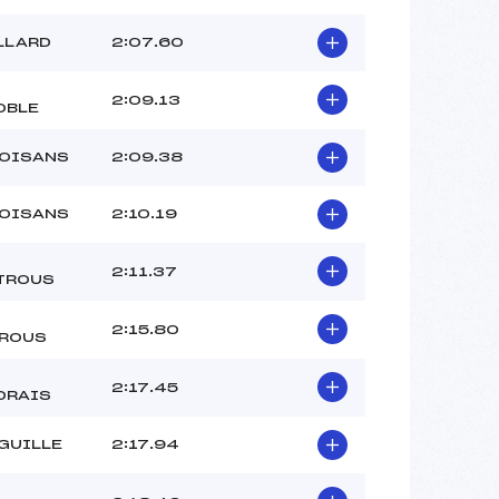
LLARD
2:07.60
2:09.13
OBLE
 OISANS
2:09.38
 OISANS
2:10.19
2:11.37
TROUS
2:15.80
ROUS
2:17.45
DRAIS
GUILLE
2:17.94