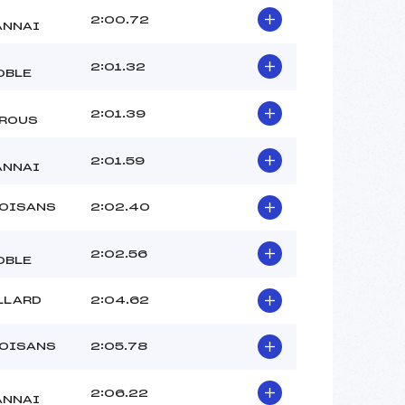
2:00.72
ANNAI
2:01.32
OBLE
2:01.39
ROUS
2:01.59
ANNAI
 OISANS
2:02.40
2:02.56
OBLE
LLARD
2:04.62
 OISANS
2:05.78
2:06.22
ANNAI