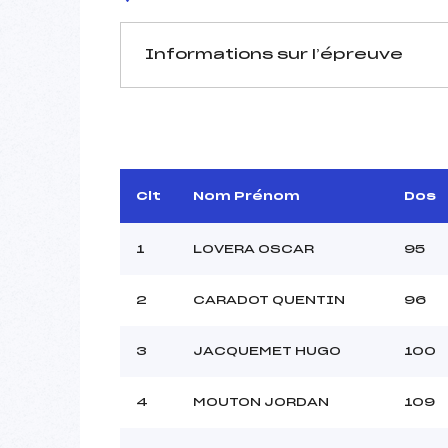
Informations sur l’épreuve
JURY DE COMPÉTITION
Délégué Technique :
CHEVALI
D.T Adjoint :
V
Dir. Epreuve :
M
Clt
Nom Prénom
Dos
1
LOVERA OSCAR
95
2
CARADOT QUENTIN
96
Pénalité appliquée :
3
JACQUEMET HUGO
100
Coefficient :
Catégorie :
4
MOUTON JORDAN
109
Style :