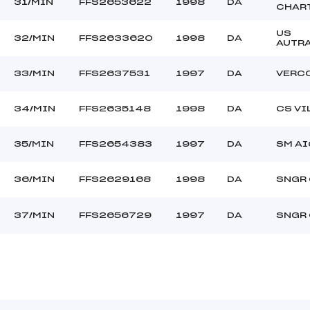
31/MIN
FFS2653622
1998
DA
CHAR
US
32/MIN
FFS2633620
1998
DA
AUTR
33/MIN
FFS2637531
1997
DA
VERC
34/MIN
FFS2635148
1998
DA
CS VI
35/MIN
FFS2654383
1997
DA
SM AI
36/MIN
FFS2629168
1998
DA
SNGR
37/MIN
FFS2656729
1997
DA
SNGR