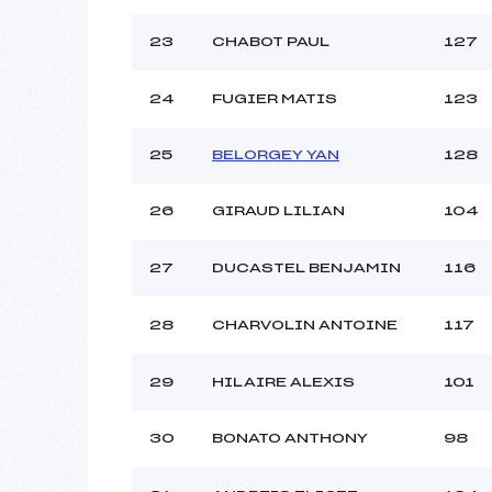
23
CHABOT PAUL
127
24
FUGIER MATIS
123
25
BELORGEY YAN
128
26
GIRAUD LILIAN
104
27
DUCASTEL BENJAMIN
116
28
CHARVOLIN ANTOINE
117
29
HILAIRE ALEXIS
101
30
BONATO ANTHONY
98