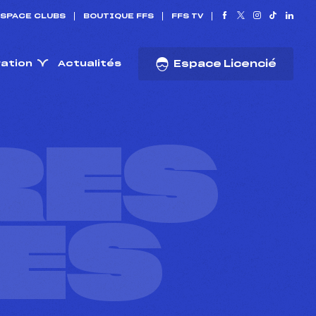
SPACE CLUBS
BOUTIQUE FFS
FFS TV
ration
Actualités
Espace Licencié
RES
ES