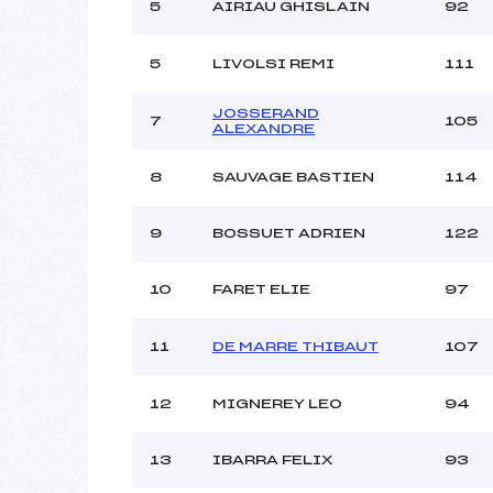
5
AIRIAU GHISLAIN
92
5
LIVOLSI REMI
111
JOSSERAND
7
105
ALEXANDRE
8
SAUVAGE BASTIEN
114
9
BOSSUET ADRIEN
122
10
FARET ELIE
97
11
DE MARRE THIBAUT
107
12
MIGNEREY LEO
94
13
IBARRA FELIX
93