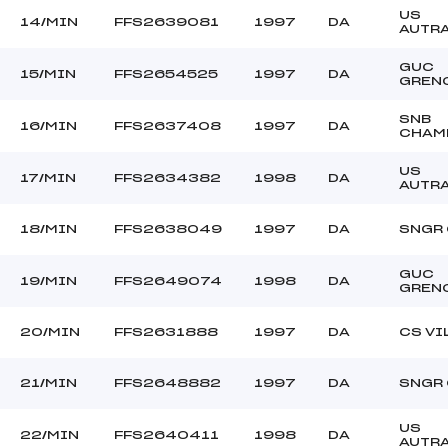
US
14/MIN
FFS2639081
1997
DA
AUTR
GUC
15/MIN
FFS2654525
1997
DA
GREN
SNB
16/MIN
FFS2637408
1997
DA
CHAM
US
17/MIN
FFS2634382
1998
DA
AUTR
18/MIN
FFS2638049
1997
DA
SNGR
GUC
19/MIN
FFS2649074
1998
DA
GREN
20/MIN
FFS2631888
1997
DA
CS VI
21/MIN
FFS2648882
1997
DA
SNGR
US
22/MIN
FFS2640411
1998
DA
AUTR