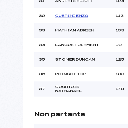
31
ANDREIS ELIOTT
124
32
QUERINI ENZO
113
33
MATHIAN ADRIEN
103
34
LANGUET CLEMENT
99
35
ST OMER DUNCAN
125
36
POINSOT TOM
133
COURTOIS
37
179
NATHANAEL
Non partants