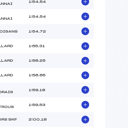
1:54.54
ANNAI
1:54.54
ANNAI
 OISANS
1:54.72
LLARD
1:55.31
LLARD
1:56.25
LLARD
1:56.65
1:59.18
DRAIS
1:59.53
TROUS
ORS SKF
2:00.18