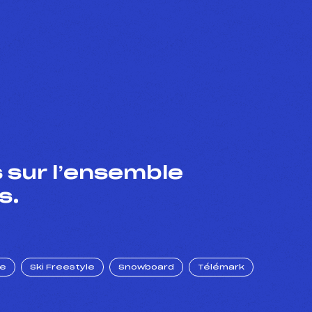
 sur l’ensemble
s.
ue
Ski Freestyle
Snowboard
Télémark