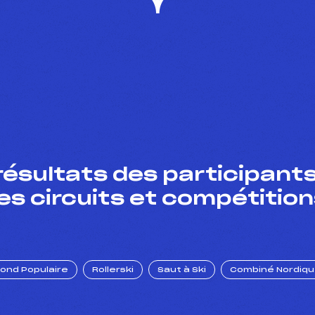
résultats des participants
es circuits et compétition
Fond Populaire
Rollerski
Saut à Ski
Combiné Nordiq