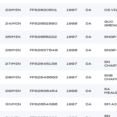
23/MIN
FFS2630501
1997
DA
CS VI
GUC
24/MIN
FFS2652890
1998
DA
GREN
25/MIN
FFS2655222
1997
DA
SNGR
26/MIN
FFS2637648
1998
DA
SNGR
SN
27/MIN
FFS2645138
1997
DA
CHAR
SNB
28/MIN
FFS2646693
1997
DA
CHAM
SA
29/MIN
FFS2636454
1998
DA
MEAU
30/MIN
FFS2654386
1997
DA
SM AI
SN