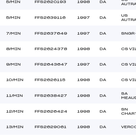
5/MIN
FFS2620193
1998
DA
AUTR
US
5/MIN
FFS2639116
1997
DA
AUTR
7/MIN
FFS2637649
1997
DA
SNGR
8/MIN
FFS2624378
1998
DA
CS VI
9/MIN
FFS2643647
1997
DA
CS VI
10/MIN
FFS2626115
1998
DA
CS VI
SA
11/MIN
FFS2638427
1998
DA
MEAU
SN
12/MIN
FFS2626424
1998
DA
CHAR
13/MIN
FFS2629061
1998
DA
VERC