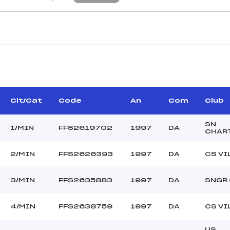
CARACTÉRISTIQU
ER CHRISTOPHE (DA)
Piste :
ALETTE WILFRID (DA)
Distance :
ONDON PATRICK (DA)
Point Haut :
Clt/Cat
Code
An
Com
Club
Point Bas :
Montée Tot. :
SN
1/MIN
FFS2619702
1997
DA
CHAR
Montée Max. :
Homologation :
2/MIN
FFS2626393
1997
DA
CS VI
–
3/MIN
FFS2635883
1997
DA
SNGR
–
MIN
4/MIN
FFS2638759
1997
DA
CS VI
L
US