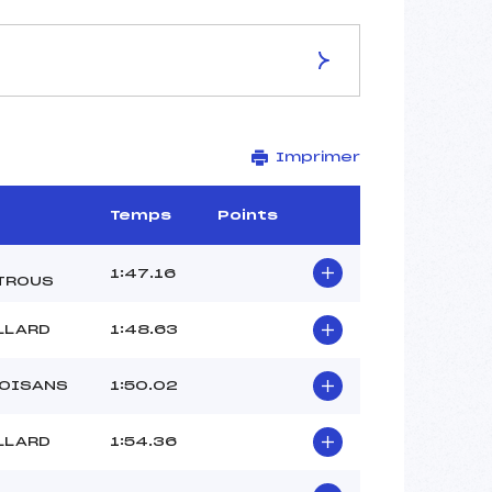
ES DE LA PISTE
Imprimer
PISTE DE POUTRAN
0.8 km
1976 m
Temps
Points
1967 m
16 m
1:47.16
TROUS
7 m
172
LLARD
1:48.63
 OISANS
1:50.02
LLARD
1:54.36