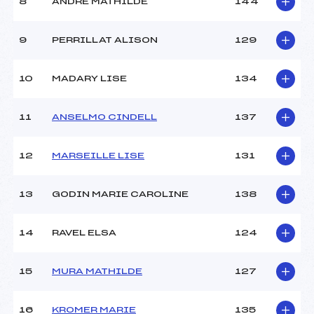
8
ANDRE MATHILDE
144
9
PERRILLAT ALISON
129
10
MADARY LISE
134
11
ANSELMO CINDELL
137
12
MARSEILLE LISE
131
13
GODIN MARIE CAROLINE
138
14
RAVEL ELSA
124
15
MURA MATHILDE
127
16
KROMER MARIE
135