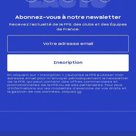
L'ACTU
Abonnez-vous à notre newsletter
Recevez l’actualité de la FFS, des clubs et des Équipes
de France.
Inscription
En cliquant sur « inscription », j’autorise la FFS à utiliser mon
adresse email pour m’envoyer périodiquement la newsletter
de la FFS, qui peut contenir des offres commerciales et
promotionnelles de la FFS ou de ses partenaires. Pour plus
d’informations sur les modalités d’exercice de vos droits et
la gestion de vos données, cliquez
ici