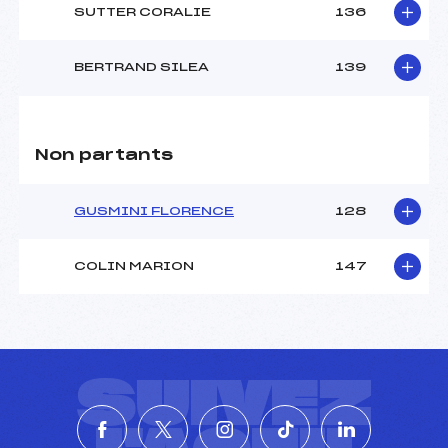
SUTTER CORALIE
136
BERTRAND SILEA
139
Non partants
GUSMINI FLORENCE
128
COLIN MARION
147
SUIVEZ