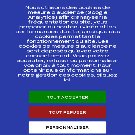
CONTACT
Nous utilisons des cookies de
ESPACE PRESSE
mesure d’audience (Google
Analytics) afin d’analyser la
fréquentation du site, vous
Ressources
proposer du contenu vidéo et les
performances du site, ainsi que des
Pass’Neige
cookies permettant le
Projet sportif fédéral
fonctionnement du site. Les
cookies de mesure d’audience ne
Projet de performance fédéral
sont déposés qu’avec votre
Antidopage
consentement. Vous pouvez
Pôle Développement, Formation, Suivi
accepter, refuser ou personnaliser
Scientifique
vos choix à tout moment. Pour
Listes ministérielles
obtenir plus d'informations sur
notre gestion des cookies, cliquez
Pôle vie de l’athlète
ici
.
Enseignement professionnel
Informatique et chronométrage
Circuits
TOUT ACCEPTER
Carrières
Développement des habiletés mentales
TOUT REFUSER
PERSONNALISER