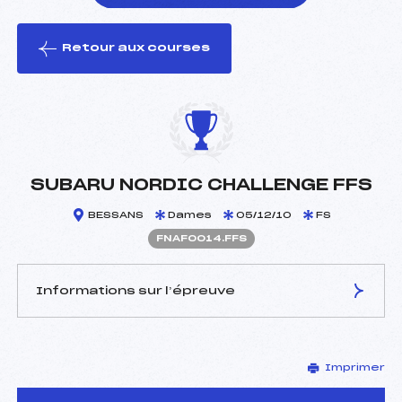
Retour aux courses
foi(s) le ski
SUBARU NORDIC CHALLENGE FFS
BESSANS
Dames
05/12/10
FS
FNAF0014.FFS
Informations sur l’épreuve
JURY DE COMPÉTITION
Imprimer
Délégué Technique :
BURDET JEAN PIERRE
(SA)