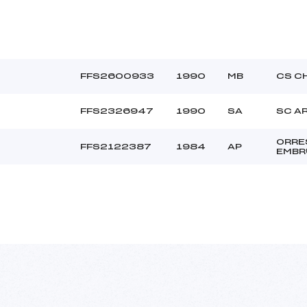
FFS2600933
1990
MB
CS C
FFS2326947
1990
SA
SC A
ORRE
FFS2122387
1984
AP
EMBR