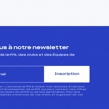
s à notre newsletter
de la FFS, des clubs et des Équipes de
Inscription
ion », j’autorise la FFS à utiliser mon adresse email pour
 la newsletter de la FFS, qui peut contenir des offres
nnelles de la FFS ou de ses partenaires. Pour plus
dalités d’exercice de vos droits et la gestion de vos