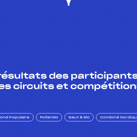
résultats des participants
es circuits et compétition
Fond Populaire
Rollerski
Saut à Ski
Combiné Nordiq