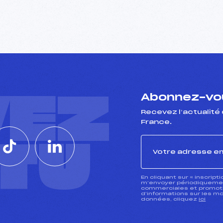
VEZ
Abonnez-vou
Recevez l’actualité 
France.
CTU
En cliquant sur « inscript
m’envoyer périodiquement
commerciales et promotio
d’informations sur les mo
données, cliquez
ici