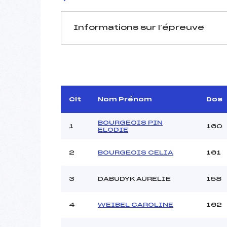
Informations sur l’épreuve
JURY DE COMPÉTITION
Délégué Technique :
BURD
D.T Adjoint :
Dir. Epreuve :
VASI
Clt
Nom Prénom
Dos
BOURGEOIS PIN
1
160
ELODIE
2
BOURGEOIS CELIA
161
Pénalité appliquée :
3
DABUDYK AURELIE
158
Coefficient :
Catégorie :
4
WEIBEL CAROLINE
162
Style :