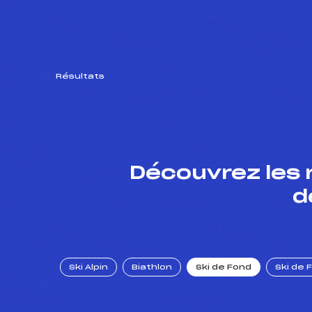
Résultats
Découvrez les 
d
Ski Alpin
Biathlon
Ski de Fond
Ski de 