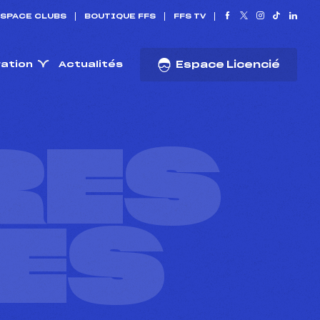
SPACE CLUBS
BOUTIQUE FFS
FFS TV
ration
Actualités
Espace Licencié
RES
ES