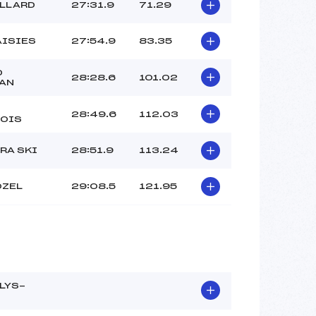
ILLARD
27:31.9
71.29
AISIES
27:54.9
83.35
D
28:28.6
101.02
AN
28:49.6
112.03
OIS
RA SKI
28:51.9
113.24
OZEL
29:08.5
121.95
LYS-