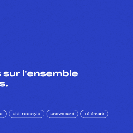
 sur l’ensemble
s.
ue
Ski Freestyle
Snowboard
Télémark