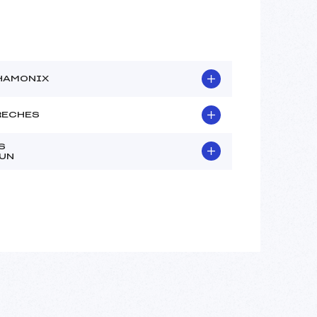
HAMONIX
RECHES
S
UN