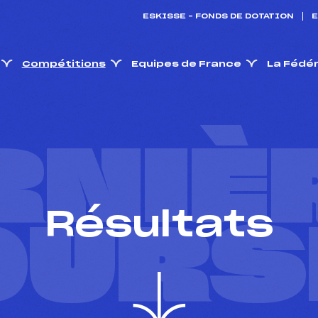
ESKISSE – FONDS DE DOTATION
E
Compétitions
Equipes de France
La Fédé
RNIÈ
Résultats
OURS