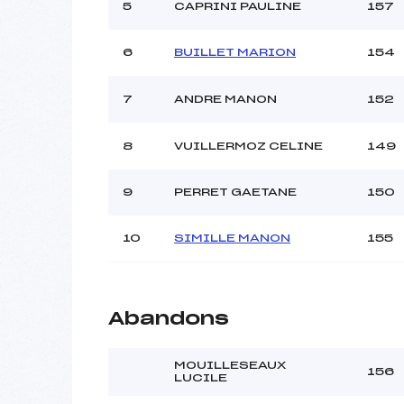
5
CAPRINI PAULINE
157
6
BUILLET MARION
154
7
ANDRE MANON
152
8
VUILLERMOZ CELINE
149
9
PERRET GAETANE
150
10
SIMILLE MANON
155
Abandons
MOUILLESEAUX
156
LUCILE