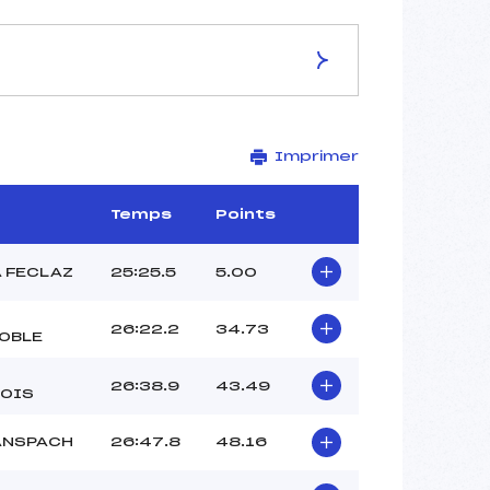
ES DE LA PISTE
Imprimer
–
7,5 km
–
Temps
Points
–
–
A FECLAZ
25:25.5
5.00
–
–
26:22.2
34.73
OBLE
26:38.9
43.49
OIS
ANSPACH
26:47.8
48.16