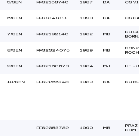
5/SEN
FFS2158740
1987
DA
CS V
6/SEN
FFS1341311
1990
SA
CS S
SC G
7/SEN
FFS2192140
1982
MB
BORN
SCNP
8/SEN
FFS2324075
1989
MB
ROCH
9/SEN
FFS2160673
1984
MJ
HT JU
10/SEN
FFS2265148
1989
SA
SC B
PRAZ 
FFS2353782
1990
MB
SOM