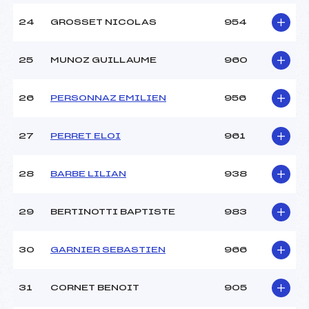
24
GROSSET NICOLAS
954
25
MUNOZ GUILLAUME
960
26
PERSONNAZ EMILIEN
956
27
PERRET ELOI
961
28
BARBE LILIAN
938
29
BERTINOTTI BAPTISTE
983
30
GARNIER SEBASTIEN
966
31
CORNET BENOIT
905