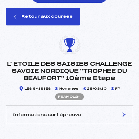
Retour aux courses
foi(s) le ski
L' ETOILE DES SAISIES CHALLENGE
SAVOIE NORDIQUE "TROPHEE DU
BEAUFORT" 10ème Etape
LES SAISIES
Hommes
28/03/10
FP
FSAM0124
Informations sur l’épreuve
JURY DE COMPÉTITION