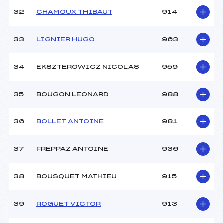
32
CHAMOUX THIBAUT
914
33
LIGNIER HUGO
963
34
EKSZTEROWICZ NICOLAS
959
35
BOUGON LEONARD
988
36
BOLLET ANTOINE
981
37
FREPPAZ ANTOINE
936
38
BOUSQUET MATHIEU
915
39
ROGUET VICTOR
913