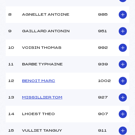
8
AGNELLET ANTOINE
985
9
GAILLARD ANTONIN
951
10
VOISIN THOMAS
992
11
BARBE TYPHAINE
939
12
BENOIT MARC
1002
13
MISSILLIER TOM
927
14
LHOEST THEO
907
15
VULLIET TANGUY
911