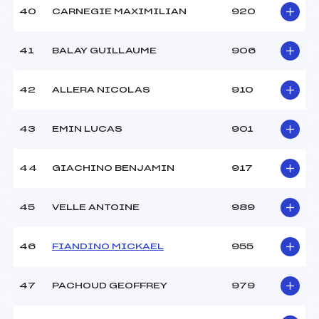
40
CARNEGIE MAXIMILIAN
920
41
BALAY GUILLAUME
906
42
ALLERA NICOLAS
910
43
EMIN LUCAS
901
44
GIACHINO BENJAMIN
917
45
VELLE ANTOINE
989
46
FIANDINO MICKAEL
955
47
PACHOUD GEOFFREY
979