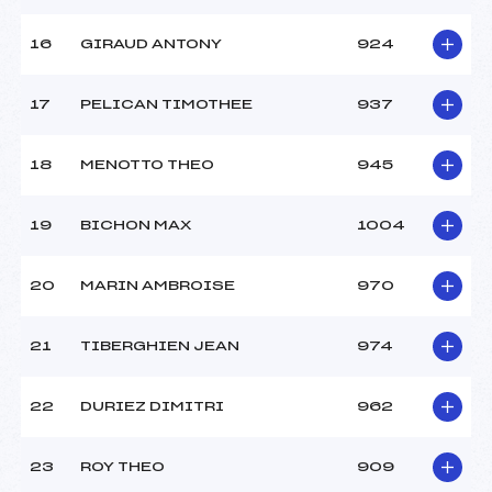
16
GIRAUD ANTONY
924
17
PELICAN TIMOTHEE
937
18
MENOTTO THEO
945
19
BICHON MAX
1004
20
MARIN AMBROISE
970
21
TIBERGHIEN JEAN
974
22
DURIEZ DIMITRI
962
23
ROY THEO
909