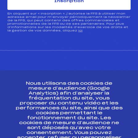
Inscription
En cliquant sur « inscription », j’autorise la FFS à utiliser mon
adresse email pour m’envoyer périodiquement la newsletter
de la FFS, qui peut contenir des offres commerciales et
promotionnelles de la FFS ou de ses partenaires. Pour plus
d’informations sur les modalités d’exercice de vos droits et
la gestion de vos données, cliquez
ici
CONTACT
Nous utilisons des cookies de
ESPACE PRESSE
mesure d’audience (Google
Analytics) afin d’analyser la
fréquentation du site, vous
Ressources
proposer du contenu vidéo et les
performances du site, ainsi que des
Pass’Neige
cookies permettant le
Projet sportif fédéral
fonctionnement du site. Les
cookies de mesure d’audience ne
Projet de performance fédéral
sont déposés qu’avec votre
Antidopage
consentement. Vous pouvez
Pôle Développement, Formation, Suivi
accepter, refuser ou personnaliser